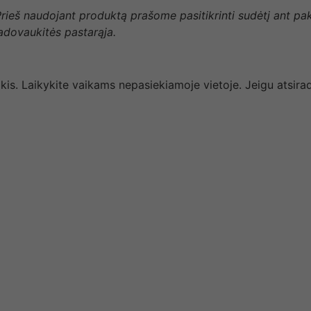
 Prieš naudojant produktą prašome pasitikrinti sudėtį ant p
vadovaukitės pastarąja.
akis. Laikykite vaikams nepasiekiamoje vietoje. Jeigu atsi