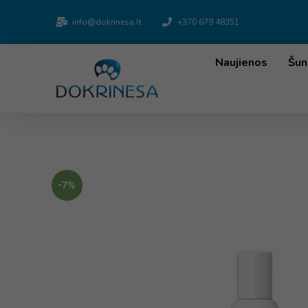
info@dokrinesa.lt
+370 679 48351
Naujienos
Šun
-7%