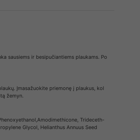
tinka sausiems ir besipučiantiems plaukams. Po
plaukų. Įmasažuokite priemonę į plaukus, kol
stą žemyn.
, Phenoxyethanol,Amodimethicone, Trideceth-
, Propylene Glycol, Helianthus Annuus Seed