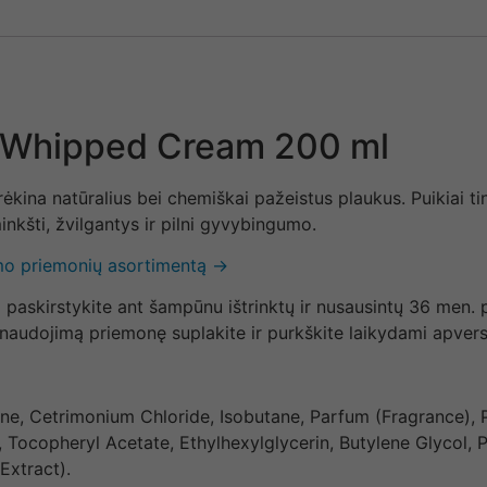
 Whipped Cream 200 ml
rėkina natūralius bei chemiškai pažeistus plaukus. Puikiai 
kšti, žvilgantys ir pilni gyvybingumo.
imo priemonių asortimentą →
i paskirstykite ant šampūnu ištrinktų ir nusausintų 36 men. 
š naudojimą priemonę suplakite ir purkškite laikydami apver
tane, Cetrimonium Chloride, Isobutane, Parfum (Fragrance)
ea, Tocopheryl Acetate, Ethylhexylglycerin, Butylene Glycol
Extract).