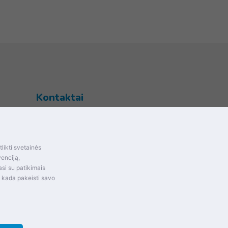
Kontaktai
Šventupės g. 28, Kaunas, Lietuva
+370 (672) 27 650
likti svetainės
info@dokrinesa.lt
mas ir
venciją,
si su patikimais
MB PETHOMEPEOPLE
t kada pakeisti savo
Įmonės kodas: 305695822