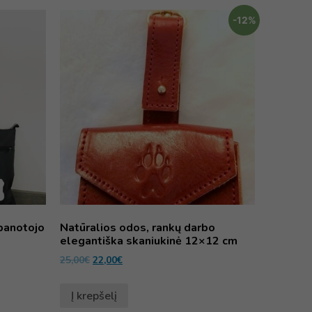
-12%
banotojo
Natūralios odos, rankų darbo
elegantiška skaniukinė 12×12 cm
25,00
€
22,00
€
Į krepšelį