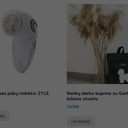
as pūkų rinkiklis ZYLE
Rankų darbo kuprinė su Gar
bišono siluetu
34,00
€
elį
Į krepšelį