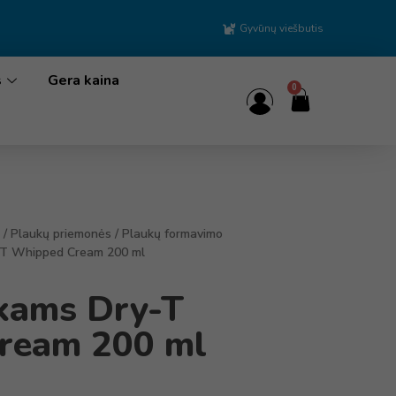
Gyvūnų viešbutis
s
Gera kaina
0
/
Plaukų priemonės
/
Plaukų formavimo
-T Whipped Cream 200 ml
kams Dry-T
ream 200 ml