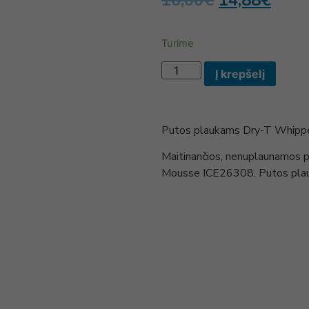
16,00
€
14,88
€
Turime
Į krepšelį
Putos plaukams Dry-T Whipp
Maitinančios, nenuplaunamos p
Mousse ICE26308. Putos plauk