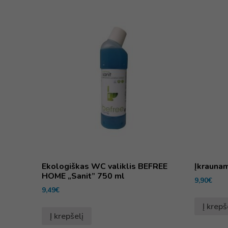
Ekologiškas WC valiklis BEFREE
Įkraunam
HOME „Sanit” 750 ml
9,90
€
9,49
€
Į krepš
Į krepšelį