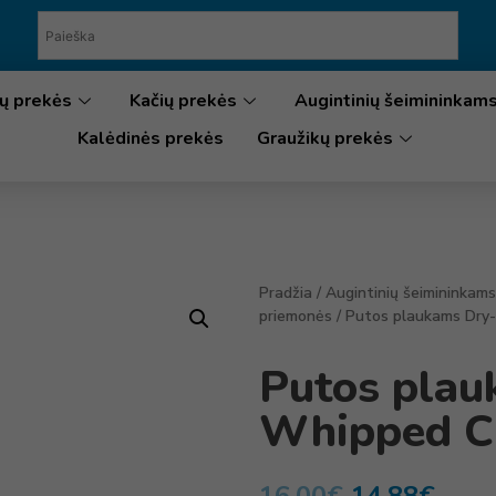
ų prekės
Kačių prekės
Augintinių šeimininkam
Kalėdinės prekės
Graužikų prekės
Pradžia
/
Augintinių šeimininkams
priemonės
/ Putos plaukams Dry
Putos plau
Whipped C