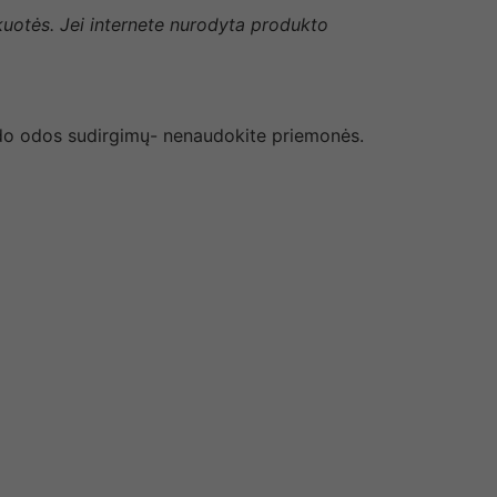
akuotės. Jei internete nurodyta produkto
rado odos sudirgimų- nenaudokite priemonės.