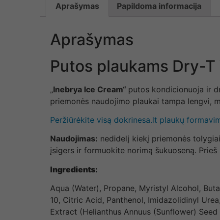
Aprašymas
Papildoma informacija
Aprašymas
Putos plaukams Dry-T
„
Inebrya Ice Cream“
putos kondicionuoja ir d
priemonės naudojimo plaukai tampa lengvi, min
Peržiūrėkite visą dokrinesa.lt plaukų formav
Naudojimas:
nedidelį kiekį priemonės tolygia
įsigers ir formuokite norimą šukuoseną. Prie
Ingredients:
Aqua (Water), Propane, Myristyl Alcohol, Bu
10, Citric Acid, Panthenol, Imidazolidinyl Ur
Extract (Helianthus Annuus (Sunflower) Seed 