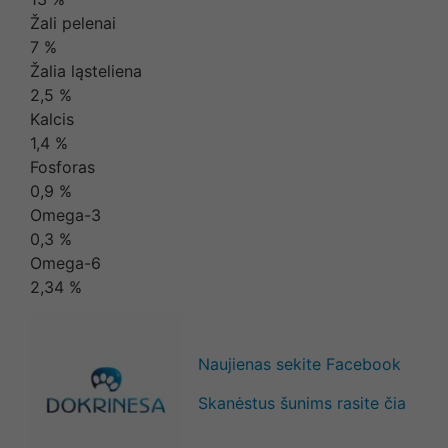
Žali pelenai
7 %
Žalia ląsteliena
2,5 %
Kalcis
1,4 %
Fosforas
0,9 %
Omega-3
0,3 %
Omega-6
2,34 %
Naujienas sekite Facebook
Skanėstus šunims rasite čia