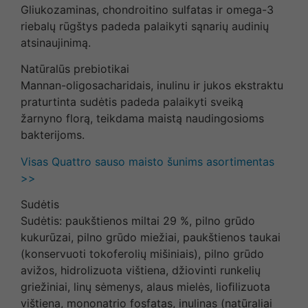
Gliukozaminas, chondroitino sulfatas ir omega-3
riebalų rūgštys padeda palaikyti sąnarių audinių
atsinaujinimą.
Natūralūs prebiotikai
Mannan-oligosacharidais, inulinu ir jukos ekstraktu
praturtinta sudėtis padeda palaikyti sveiką
žarnyno florą, teikdama maistą naudingosioms
bakterijoms.
Visas Quattro sauso maisto šunims asortimentas
>>
Sudėtis
Sudėtis: paukštienos miltai 29 %, pilno grūdo
kukurūzai, pilno grūdo miežiai, paukštienos taukai
(konservuoti tokoferolių mišiniais), pilno grūdo
avižos, hidrolizuota vištiena, džiovinti runkelių
griežiniai, linų sėmenys, alaus mielės, lioﬁlizuota
vištiena, mononatrio fosfatas, inulinas (natūraliai