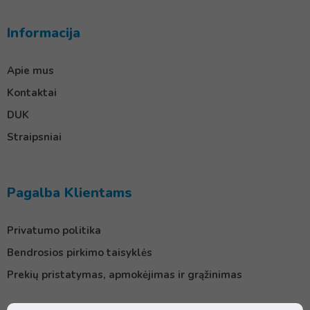
Informacija
Apie mus
Kontaktai
DUK
Straipsniai
Pagalba Klientams
Privatumo politika
Bendrosios pirkimo taisyklės
Prekių pristatymas, apmokėjimas ir grąžinimas