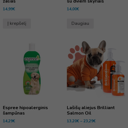
žalias
su dviem skyriais
14,99
€
14,00
€
Į krepšelį
Daugiau
Espree hipoalerginis
Lašišų aliejus Brilliant
šampūnas
Salmon Oil
14,29
€
13,20
€
–
23,29
€