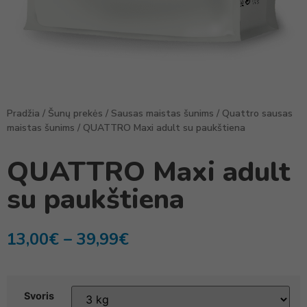
Pradžia
/
Šunų prekės
/
Sausas maistas šunims
/
Quattro sausas
maistas šunims
/ QUATTRO Maxi adult su paukštiena
QUATTRO Maxi adult
su paukštiena
13,00
€
–
39,99
€
Svoris