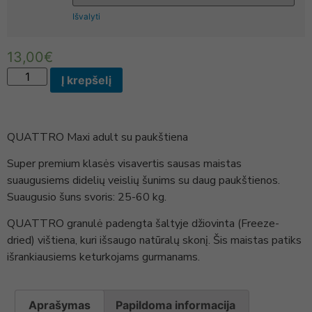
Išvalyti
13,00
€
Į krepšelį
QUATTRO Maxi adult su paukštiena
Super premium klasės visavertis sausas maistas
suaugusiems didelių veislių šunims su daug paukštienos.
Suaugusio šuns svoris: 25-60 kg.
QUATTRO granulė padengta šaltyje džiovinta (Freeze-
dried) vištiena, kuri išsaugo natūralų skonį. Šis maistas patiks
išrankiausiems keturkojams gurmanams.
Aprašymas
Papildoma informacija