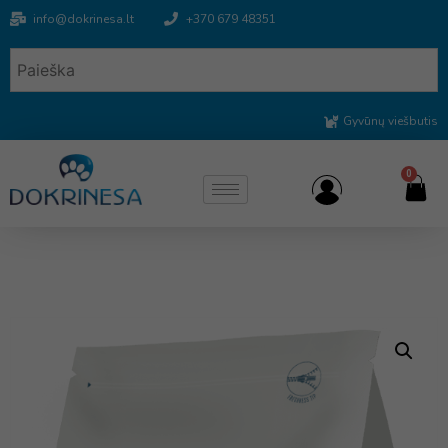
info@dokrinesa.lt
+370 679 48351
Gyvūnų viešbutis
0