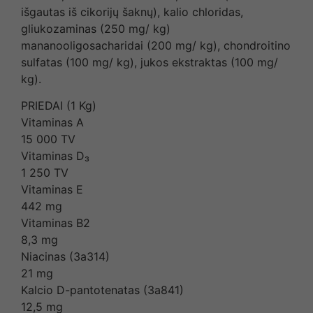
išgautas iš cikorijų šaknų), kalio chloridas,
gliukozaminas (250 mg/ kg)
mananooligosacharidai (200 mg/ kg), chondroitino
sulfatas (100 mg/ kg), jukos ekstraktas (100 mg/
kg).
PRIEDAI (1 Kg)
Vitaminas A
15 000 TV
Vitaminas D₃
1 250 TV
Vitaminas E
442 mg
Vitaminas B2
8,3 mg
Niacinas (3a314)
21 mg
Kalcio D-pantotenatas (3a841)
12,5 mg