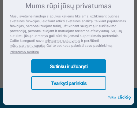
Mums rūpi jūsų privatumas
Kontaktai
Mūsų svetainė naudoja slapukus keliems tikslams: užtikrinant būtinas
svetainės funkcijas, leidžiant atlikti svetainės analizę, teikiant papildomas
Šventupės g. 28, Kaunas, Lietuva
funkcijas, personalizuojant turinį, užtikrinant saugumą ir sukčiavimo
prevenciją, personalizuojant ir matuojant reklamos efektyvumą. Su jūsų
+370 (672) 27 650
sutikimu jūsų duomenys gali būti dalijamasi su patikimais partneriais.
Galite koreguoti savo
privatumo nustatymus
ir peržiūrėti
info@dokrinesa.lt
mūsų partnerių sąrašą
. Galite bet kada pakeisti savo pasirinkimą.
Privatumo politika
MB PETHOMEPEOPLE
Įmonės kodas: 305695822
Sutinku ir uždaryti
Tvarkyti parinktis
Visos teisės saugomos www.dokrinesa.lt
Teikia