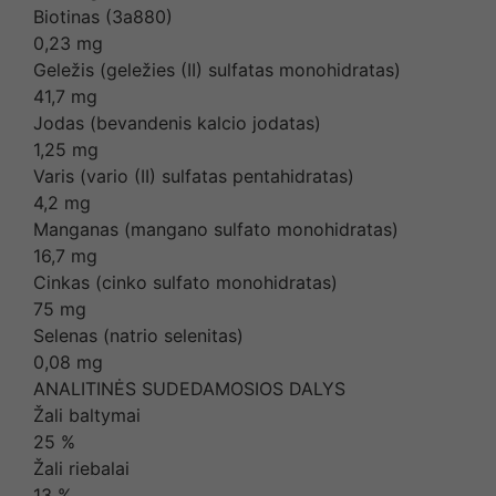
Biotinas (3a880)
0,23 mg
Geležis (geležies (II) sulfatas monohidratas)
41,7 mg
Jodas (bevandenis kalcio jodatas)
1,25 mg
Varis (vario (II) sulfatas pentahidratas)
4,2 mg
Manganas (mangano sulfato monohidratas)
16,7 mg
Cinkas (cinko sulfato monohidratas)
75 mg
Selenas (natrio selenitas)
0,08 mg
ANALITINĖS SUDEDAMOSIOS DALYS
Žali baltymai
25 %
Žali riebalai
13 %