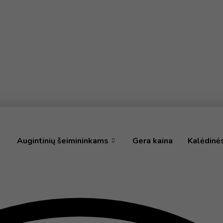
Augintinių šeimininkams
Gera kaina
Kalėdinė