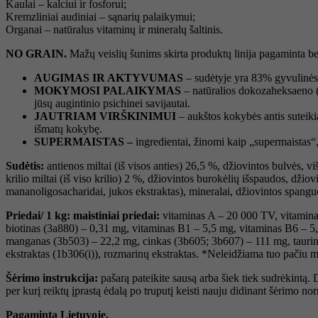
Kaulai – kalciui ir fosforui;
Kremzliniai audiniai – sąnarių palaikymui;
Organai – natūralus vitaminų ir mineralų šaltinis.
NO GRAIN.
Mažų veislių šunims skirta produktų linija pagaminta be
AUGIMAS IR AKTYVUMAS
– sudėtyje yra 83% gyvulinės 
MOKYMOSI PALAIKYMAS
– natūralios dokozaheksaeno (
jūsų augintinio psichinei savijautai.
JAUTRIAM VIRŠKINIMUI
– aukštos kokybės antis suteiki
išmatų kokybę.
SUPERMAISTAS –
ingredientai, žinomi kaip „supermaistas“,
Sudėtis:
antienos miltai (iš visos anties) 26,5 %, džiovintos bulvės, vi
krilio miltai (iš viso krilio) 2 %, džiovintos burokėlių išspaudos, džiov
mananoligosacharidai, jukos ekstraktas), mineralai, džiovintos spanguol
Priedai/ 1 kg: maistiniai priedai:
vitaminas A – 20 000 TV, vitamina
biotinas (3a880) – 0,31 mg, vitaminas B1 – 5,5 mg, vitaminas B6 – 5,
manganas (3b503) – 22,2 mg, cinkas (3b605; 3b607) – 111 mg, taurin
ekstraktas (1b306(i)), rozmarinų ekstraktas. *Neleidžiama tuo pačiu 
Šėrimo instrukcija:
pašarą pateikite sausą arba šiek tiek sudrėkintą
per kurį reiktų įprastą ėdalą po truputį keisti nauju didinant šėrimo no
Pagaminta Lietuvoje.