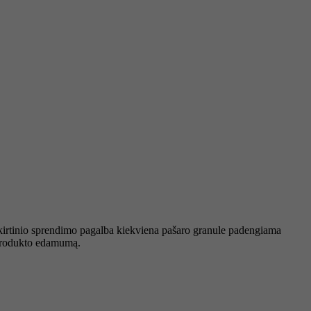
skirtinio sprendimo pagalba kiekviena pašaro granule padengiama
u produkto edamumą.