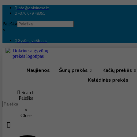
Eiti
info@dokrinesa.lt
prie
+370 679 48351
turinio
Paieška
×
Gyvūnų viešbutis
Naujienos
Šunų prekės
Kačių prekės
Kalėdinės prekės
Search
Paieška
×
Close