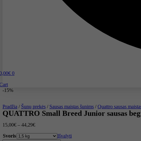
0,00
€
0
Cart
-15%
Pradžia
/
Šunų prekės
/
Sausas maistas šunims
/
Quattro sausas maista
QUATTRO Small Breed Junior sausas begrū
15,00
€
–
44,29
€
Svoris
Išvalyti