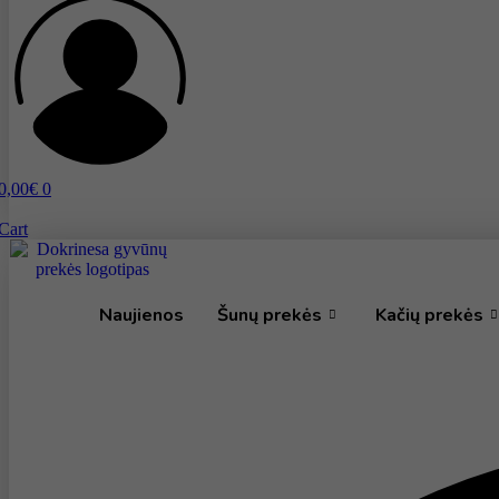
0,00
€
0
Cart
Naujienos
Šunų prekės
Kačių prekės