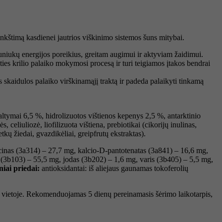
nkštimą kasdienei jautrios viškinimo sistemos šuns mitybai.
uniukų energijos poreikius, greitam augimui ir aktyviam žaidimui.
s krilio palaiko mokymosi procesą ir turi teigiamos įtakos bendrai
s skaidulos palaiko virškinamąjį traktą ir padeda palaikyti tinkamą
 baltymai 6,5 %, hidrolizuotos vištienos kepenys 2,5 %, antarktinio
 celiuliozė, liofilizuota vištiena, prebiotikai (cikorijų inulinas,
tkų žiedai, gvazdikėliai, greipfrutų ekstraktas).
inas (3a314) – 27,7 mg, kalcio-D-pantotenatas (3a841) – 16,6 mg,
 (3b103) – 55,5 mg, jodas (3b202) – 1,6 mg, varis (3b405) – 5,5 mg,
iai priedai:
antioksidantai: iš aliejaus gaunamas tokoferolių
je vietoje. Rekomenduojamas 5 dienų pereinamasis šėrimo laikotarpis,