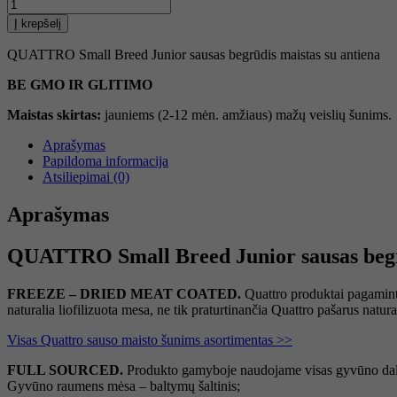
produkto
kiekis:
Į krepšelį
QUATTRO
Small
QUATTRO Small Breed Junior sausas begrūdis maistas su antiena
Breed
Junior
BE GMO IR GLITIMO
sausas
begrūdis
Maistas skirtas:
jauniems (2-12 mėn. amžiaus) mažų veislių šunims.
maistas
Aprašymas
su
Papildoma informacija
antiena
Atsiliepimai (0)
Aprašymas
QUATTRO Small Breed Junior sausas begrū
FREEZE – DRIED MEAT COATED.
Quattro produktai pagaminti
naturalia liofilizuota mesa, ne tik praturtinančia Quattro pašarus nat
Visas Quattro sauso maisto šunims asortimentas >>
FULL SOURCED.
Produkto gamyboje naudojame visas gyvūno dal
Gyvūno raumens mėsa – baltymų šaltinis;