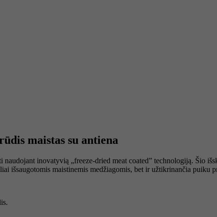
dis maistas su antiena
 naudojant inovatyvią „freeze-dried meat coated” technologiją. Šio iš
uraliai išsaugotomis maistinemis medžiagomis, bet ir užtikrinančia puik
is.