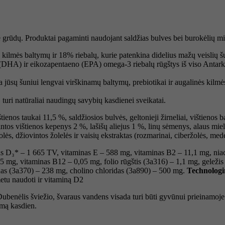
 grūdų. Produktai pagaminti naudojant saldžias bulves bei burokėlių mi
kilmės baltymų ir 18% riebalų, kurie patenkina didelius mažų veislių š
DHA) ir eikozapentaeno (EPA) omega-3 riebalų rūgštys iš viso Antarktie
a jūsų šuniui lengvai virškinamų baltymų, prebiotikai ir augalinės kilmė
 turi natūraliai naudingų savybių kasdienei sveikatai.
štienos taukai 11,5 %, saldžiosios bulvės, geltonieji žirneliai, vištienos
intos vištienos kepenys 2 %, lašišų aliejus 1 %, linų sėmenys, alaus mielės,
ės, džiovintos žolelės ir vaisių ekstraktas (rozmarinai, ciberžolės, mede
s D₃* – 1 665 TV, vitaminas E – 588 mg, vitaminas B2 – 11,1 mg, niac
5 mg, vitaminas B12 – 0,05 mg, folio rūgštis (3a316) – 1,1 mg, geležis
as (3a370) – 238 mg, cholino chloridas (3a890) – 500 mg.
Technologin
metu naudoti ir vitaminą D2
. Dubenėlis šviežio, švaraus vandens visada turi būti gyvūnui prieinamo
rmą kasdien.