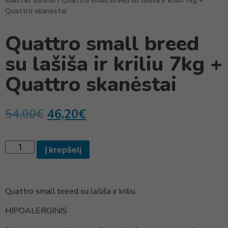
maistas šunims
/ Quattro small breed su lašiša ir kriliu 7kg +
Quattro skanėstai
Quattro small breed
su lašiša ir kriliu 7kg +
Quattro skanėstai
54,00
€
46,20
€
Į krepšelį
Quattro small breed su lašiša ir kriliu
HIPOALERGINIS