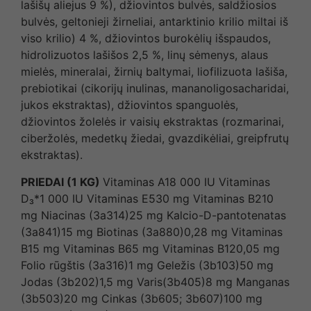
lašišų aliejus 9 %), džiovintos bulvės, saldžiosios
bulvės, geltonieji žirneliai, antarktinio krilio miltai iš
viso krilio) 4 %, džiovintos burokėlių išspaudos,
hidrolizuotos lašišos 2,5 %, linų sėmenys, alaus
mielės, mineralai, žirnių baltymai, liofilizuota lašiša,
prebiotikai (cikorijų inulinas, mananoligosacharidai,
jukos ekstraktas), džiovintos spanguolės,
džiovintos žolelės ir vaisių ekstraktas (rozmarinai,
ciberžolės, medetkų žiedai, gvazdikėliai, greipfrutų
ekstraktas).
PRIEDAI (1 KG)
Vitaminas A18 000 IU Vitaminas
D₃*1 000 IU Vitaminas E530 mg Vitaminas B210
mg Niacinas (3a314)25 mg Kalcio-D-pantotenatas
(3a841)15 mg Biotinas (3a880)0,28 mg Vitaminas
B15 mg Vitaminas B65 mg Vitaminas B120,05 mg
Folio rūgštis (3a316)1 mg Geležis (3b103)50 mg
Jodas (3b202)1,5 mg Varis(3b405)8 mg Manganas
(3b503)20 mg Cinkas (3b605; 3b607)100 mg