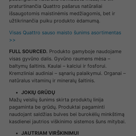
praturtinančia Quattro pašarus natūraliai
išsaugotomis maistinėmis medžiagomis, bet ir
užtikrinančia puiku produkto ėdamumą.
Visas Quattro sauso maisto šunims asortimentas
>>
FULL SOURCED.
Produkto gamyboje naudojame
visas gyvūno dalis. Gyvūno raumens mėsa –
baltymų šaltinis. Kaulai – kalciui ir fosforui.
Kremzliniai audiniai – sąnarių palaikymui. Organai –
natūralus vitaminų ir mineralų šaltinis.
JOKIŲ GRŪDŲ
Mažų veislių šunims skirta produktų linija
pagaminta be grūdų. Produktai pagaminti
naudojant saldžias bulves bei burokėlių minkštimą
kasdienei jautrios viškinimo sistemos šuns mitybai.
JAUTRIAM VIRŠKINIMUI