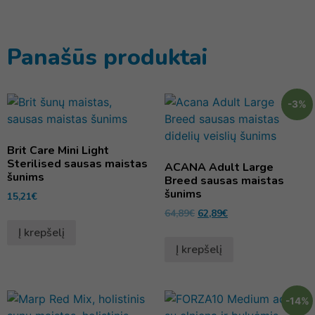
Panašūs produktai
-3%
Brit Care Mini Light
Sterilised sausas maistas
ACANA Adult Large
šunims
Breed sausas maistas
šunims
15,21
€
64,89
€
62,89
€
Į krepšelį
Į krepšelį
-14%