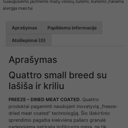
Suaugusiems jautriems mažų veislių šunims, kuriems įtariama
alergija maistui
Aprašymas
Papildoma informacija
Atsiliepimai (0)
Aprašymas
Quattro small breed su
lašiša ir kriliu
FREEZE – DRIED MEAT COATED
. Quattro
produktai pagaminti naudojant inovatyvią „freeze-
dried meat coated” technologiją. Šio išskirtinio
sprendimo pagalba kiekviena pašaro granulė
padengiama natūralia liofilizuota mėsa, ne tik