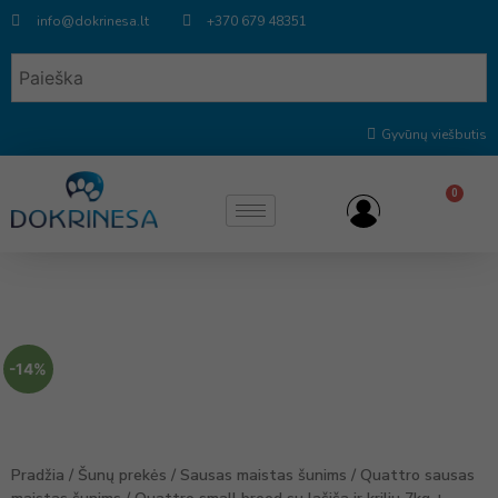
info@dokrinesa.lt
+370 679 48351
Gyvūnų viešbutis
0
-14%
Pradžia
/
Šunų prekės
/
Sausas maistas šunims
/
Quattro sausas