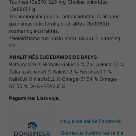
Taurinas (3a370)325 mg Cholino chloridas
(3a890)4 g
Technologiniai priedai: antioksidantai: iš aliejaus
gaunamas tokoferolių ekstraktas (1b306(i)),
rozmarinų ekstraktas.
*Neleidžiama tuo pačiu metu naudoti ir vitaminą
D2
ANALITINĖS SUDEDAMOSIOS DALYS
Baltymas26 % Riebalų kiekis15 % Žali pelenai7,7 %
Žalia ląsteliena3 % Kalcis1,2 % Fosforas0,9 %
Kalis0,6 % Natris0,2 % Omega-31,54 % Omega-
62,56 % DHA+EPA2,9 %
Pagaminta: Lietuvoje.
Naujienas sekite Facebook
Skanėstus šunims rasite čia