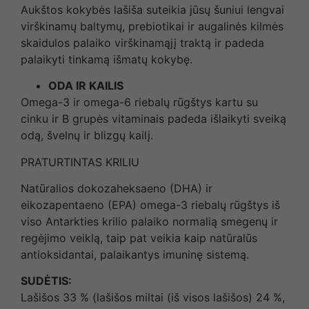
Aukštos kokybės lašiša suteikia jūsų šuniui lengvai
virškinamų baltymų, prebiotikai ir augalinės kilmės
skaidulos palaiko virškinamąjį traktą ir padeda
palaikyti tinkamą išmatų kokybę.
ODA IR KAILIS
Omega-3 ir omega-6 riebalų rūgštys kartu su
cinku ir B grupės vitaminais padeda išlaikyti sveiką
odą, švelnų ir blizgų kailį.
PRATURTINTAS KRILIU
Natūralios dokozaheksaeno (DHA) ir
eikozapentaeno (EPA) omega-3 riebalų rūgštys iš
viso Antarkties krilio palaiko normalią smegenų ir
regėjimo veiklą, taip pat veikia kaip natūralūs
antioksidantai, palaikantys imuninę sistemą.
SUDĖTIS:
Lašišos 33 % (lašišos miltai (iš visos lašišos) 24 %,