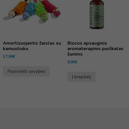
Amortizuojantis žaislas su
Biocos apsauginis
kamuoliuku
aromaterapinis purškalas
šunims
17,99
€
9,90
€
Pasirinkti savybes
Į krepšelį