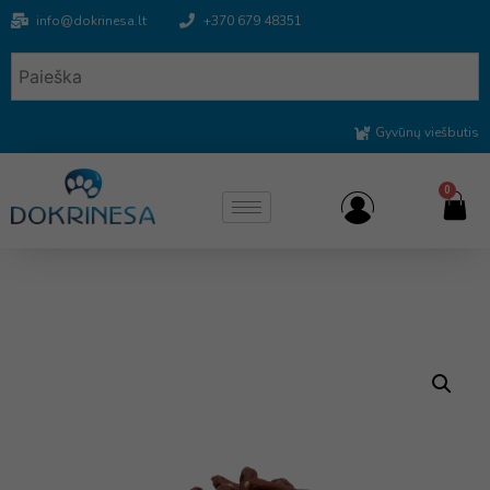
info@dokrinesa.lt
+370 679 48351
Gyvūnų viešbutis
0