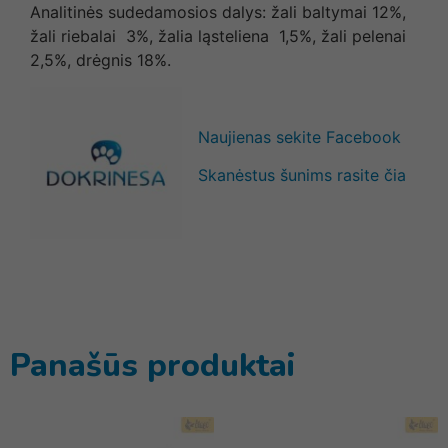
Analitinės sudedamosios dalys: žali baltymai 12%,
žali riebalai 3%, žalia ląsteliena 1,5%, žali pelenai
2,5%, drėgnis 18%.
Naujienas sekite Facebook
Skanėstus šunims rasite čia
Panašūs produktai