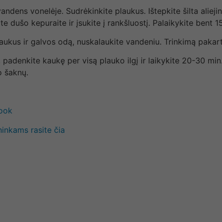
andens vonelėje. Sudrėkinkite plaukus. Ištepkite šilta aliejin
e dušo kepuraite ir įsukite į rankšluostį. Palaikykite bent 1
aukus ir galvos odą, nuskalaukite vandeniu. Trinkimą pakartok
, padenkite kaukę per visą plauko ilgį ir laikykite 20-30 mi
o šaknų.
book
ninkams rasite čia