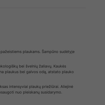
, pažeistiems plaukams. Šampūno sudėtyje
ekologiškų bei švelnių žaliavų. Kaukės
ėkina plaukus bei galvos odą, atstato plauko
sas intensyviai plaukų priežiūrai. Aliejinė
apsaugoti nuo pleiskanų susidarymo.