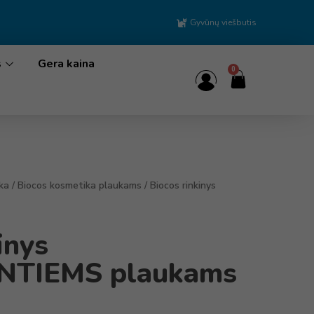
Gyvūnų viešbutis
s
Gera kaina
0
ka
/
Biocos kosmetika plaukams
/ Biocos rinkinys
inys
NTIEMS plaukams