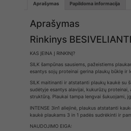
Aprašymas
Papildoma informacija
Aprašymas
Rinkinys BESIVELIAN
KAS ĮEINA Į RINKINĮ?
SILK šampūnas sausiems, pažeistiems plauk
esantys sojų proteinai gerina plaukų būklę ir 
SILK maitinanti ir atstatanti plaukų kaukė su š
sudėtyje esantys alavijai, kukurūzų proteinai, 
struktūrą. Plaukai tampa lengvai šukuojami, įg
INTENSE 3in1 aliejinė, plaukus atstatanti kauk
kaukė plaukams 3 in 1 padės sudrėkinti ir pam
NAUDOJIMO EIGA: