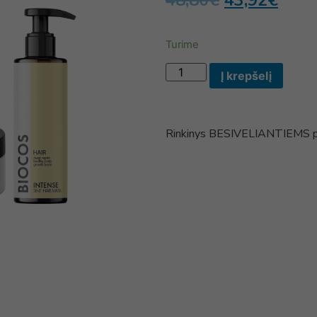
48,80
€
43,92
€
Turime
Į krepšelį
Rinkinys BESIVELIANTIEMS 