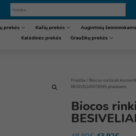
ų prekės
Kačių prekės
Augintinių šeimininkam
Kalėdinės prekės
Graužikų prekės
Pradžia
/
Biocos natūrali kosmeti
BESIVELIANTIEMS plaukams
Biocos rink
BESIVELIA