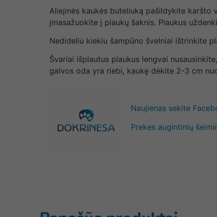
Aliejinės kaukės buteliuką pašildykite karšto v
įmasažuokite į plaukų šaknis. Plaukus uždenkit
Nedideliu kiekiu šampūno švelniai ištrinkite pl
Švariai išplautus plaukus lengvai nusausinkite
galvos oda yra riebi, kaukę dėkite 2-3 cm nu
Naujienas sekite Face
Prekes augintinių šeimi