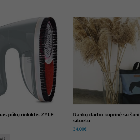
as pūkų rinkiklis ZYLE
Rankų darbo kuprinė su šun
siluetu
34,00
€
elį