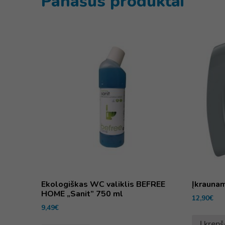
Panašūs produktai
Ekologiškas WC valiklis BEFREE
Įkraunam
HOME „Sanit” 750 ml
12,90
€
9,49
€
Į krepš