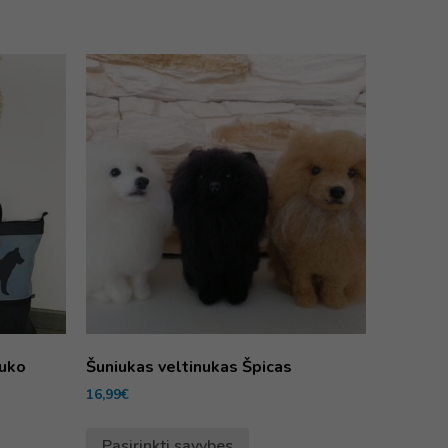
iuko
Šuniukas veltinukas Špicas
16,99
€
Pasirinkti savybes