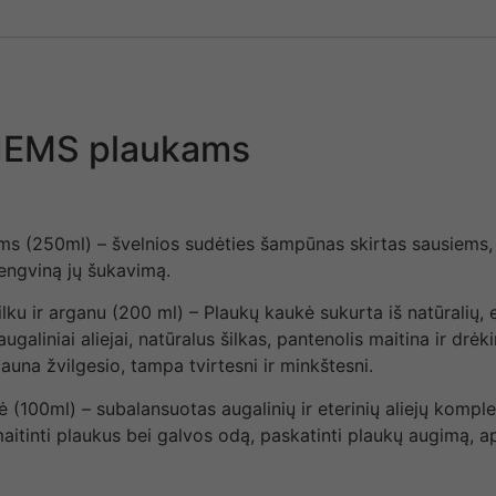
TIEMS plaukams
ams
(250ml) – švelnios sudėties šampūnas skirtas sausiems
lengviną jų šukavimą.
ilku ir arganu
(200 ml) – Plaukų kaukė sukurta iš natūralių, 
augaliniai aliejai, natūralus šilkas, pantenolis maitina ir dr
auna žvilgesio, tampa tvirtesni ir minkštesni.
ė
(100ml) – subalansuotas augalinių ir eterinių aliejų komplek
aitinti plaukus bei galvos odą, paskatinti plaukų augimą, 