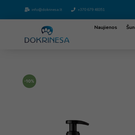
info@dokrinesa.lt
+370 679 48351
Naujienos
Šun
-10%