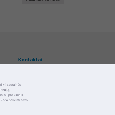
Kontaktai
Šventupės g. 28, Kaunas, Lietuva
+370 (672) 27 650
likti svetainės
info@dokrinesa.lt
mas ir
venciją,
si su patikimais
MB PETHOMEPEOPLE
t kada pakeisti savo
Įmonės kodas: 305695822