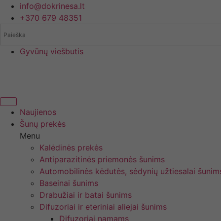
Eiti
info@dokrinesa.lt
prie
+370 679 48351
turinio
Gyvūnų viešbutis
Naujienos
Šunų prekės
Menu
Kalėdinės prekės
Antiparazitinės priemonės šunims
Automobilinės kėdutės, sėdynių užtiesalai šunim
Baseinai šunims
Drabužiai ir batai šunims
Difuzoriai ir eteriniai aliejai šunims
Difuzoriai namams