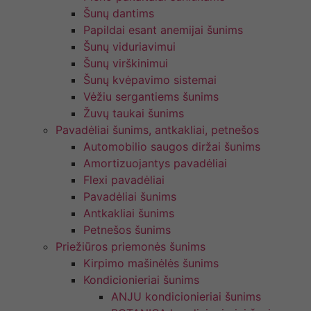
Šunų dantims
Papildai esant anemijai šunims
Šunų viduriavimui
Šunų virškinimui
Šunų kvėpavimo sistemai
Vėžiu sergantiems šunims
Žuvų taukai šunims
Pavadėliai šunims, antkakliai, petnešos
Automobilio saugos diržai šunims
Amortizuojantys pavadėliai
Flexi pavadėliai
Pavadėliai šunims
Antkakliai šunims
Petnešos šunims
Priežiūros priemonės šunims
Kirpimo mašinėlės šunims
Kondicionieriai šunims
ANJU kondicionieriai šunims