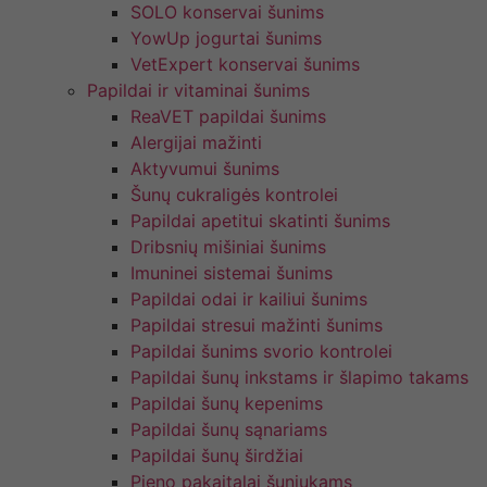
SOLO konservai šunims
YowUp jogurtai šunims
VetExpert konservai šunims
Papildai ir vitaminai šunims
ReaVET papildai šunims
Alergijai mažinti
Aktyvumui šunims
Šunų cukraligės kontrolei
Papildai apetitui skatinti šunims
Dribsnių mišiniai šunims
Imuninei sistemai šunims
Papildai odai ir kailiui šunims
Papildai stresui mažinti šunims
Papildai šunims svorio kontrolei
Papildai šunų inkstams ir šlapimo takams
Papildai šunų kepenims
Papildai šunų sąnariams
Papildai šunų širdžiai
Pieno pakaitalai šuniukams