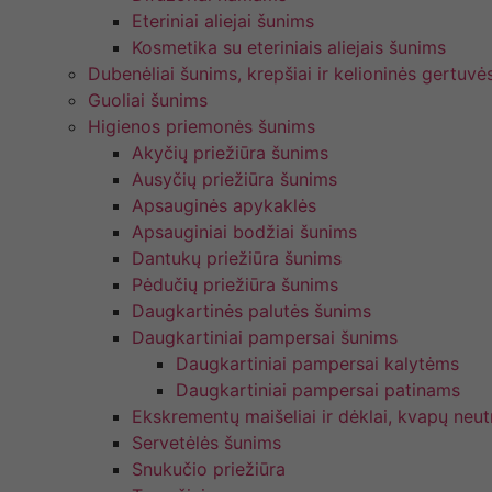
Eteriniai aliejai šunims
Kosmetika su eteriniais aliejais šunims
Dubenėliai šunims, krepšiai ir kelioninės gertuvė
Guoliai šunims
Higienos priemonės šunims
Akyčių priežiūra šunims
Ausyčių priežiūra šunims
Apsauginės apykaklės
Apsauginiai bodžiai šunims
Dantukų priežiūra šunims
Pėdučių priežiūra šunims
Daugkartinės palutės šunims
Daugkartiniai pampersai šunims
Daugkartiniai pampersai kalytėms
Daugkartiniai pampersai patinams
Ekskrementų maišeliai ir dėklai, kvapų neutr
Servetėlės šunims
Snukučio priežiūra