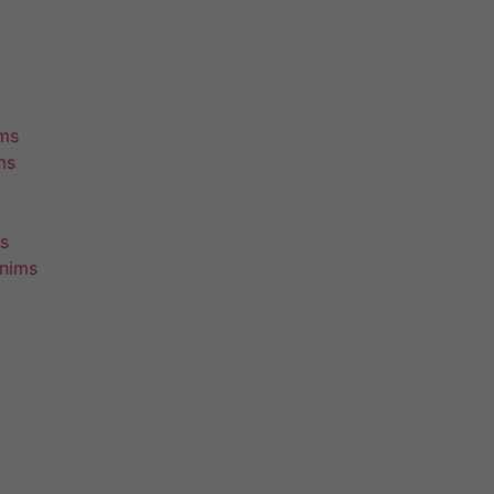
ims
ms
s
unims