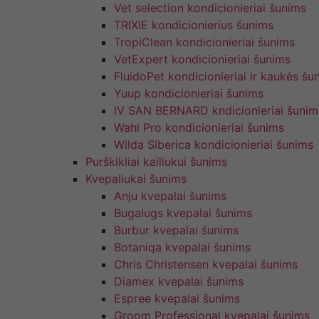
Vet selection kondicionieriai šunims
TRIXIE kondicionierius šunims
TropiClean kondicionieriai šunims
VetExpert kondicionieriai šunims
FluidoPet kondicionieriai ir kaukės šu
Yuup kondicionieriai šunims
IV SAN BERNARD kndicionieriai šunim
Wahl Pro kondicionieriai šunims
Wilda Siberica kondicionieriai šunims
Purškikliai kailiukui šunims
Kvepaliukai šunims
Anju kvepalai šunims
Bugalugs kvepalai šunims
Burbur kvepalai šunims
Botaniqa kvepalai šunims
Chris Christensen kvepalai šunims
Diamex kvepalai šunims
Espree kvepalai šunims
Groom Professional kvepalai šunims