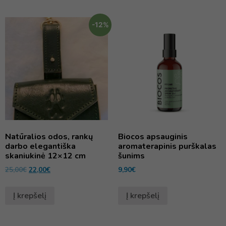
-12%
Natūralios odos, rankų
Biocos apsauginis
darbo elegantiška
aromaterapinis purškalas
skaniukinė 12×12 cm
šunims
25,00
€
22,00
€
9,90
€
Į krepšelį
Į krepšelį