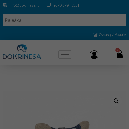
info@dokrinesa.lt
+370 679 48351
Gyvūnų viešbutis
0