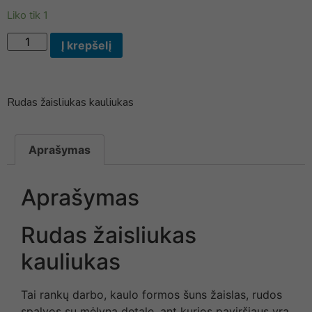
Liko tik 1
Į krepšelį
Rudas žaisliukas kauliukas
Aprašymas
Aprašymas
Rudas žaisliukas
kauliukas
Tai rankų darbo, kaulo formos šuns žaislas, rudos
spalvos su mėlyna detale, ant kurios paviršiaus yra