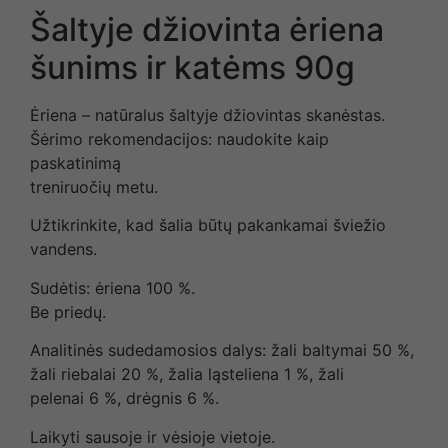
Šaltyje džiovinta ėriena
šunims ir katėms 90g
Ėriena – natūralus šaltyje džiovintas skanėstas.
Šėrimo rekomendacijos: naudokite kaip
paskatinimą
treniruočių metu.
Užtikrinkite, kad šalia būtų pakankamai šviežio
vandens.
Sudėtis: ėriena 100 %.
Be priedų.
Analitinės sudedamosios dalys: žali baltymai 50 %,
žali riebalai 20 %, žalia ląsteliena 1 %, žali
pelenai 6 %, drėgnis 6 %.
Laikyti sausoje ir vėsioje vietoje.