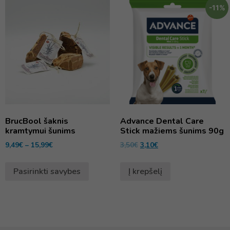
-11%
BrucBool šaknis
Advance Dental Care
kramtymui šunims
Stick mažiems šunims 90g
9,49
€
–
15,99
€
3,50
€
3,10
€
Pasirinkti savybes
Į krepšelį