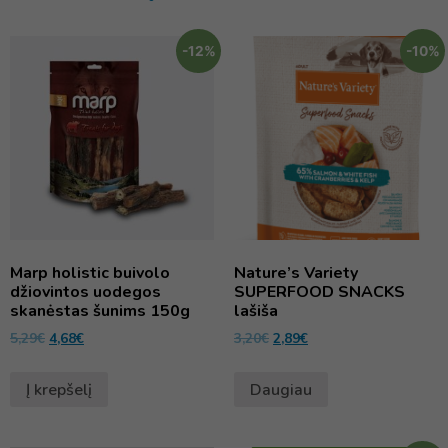
-12%
-10%
Marp holistic buivolo
Nature’s Variety
džiovintos uodegos
SUPERFOOD SNACKS
skanėstas šunims 150g
lašiša
5,29
€
4,68
€
3,20
€
2,89
€
Į krepšelį
Daugiau