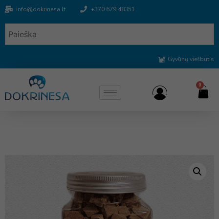
info@dokrinesa.lt
+370 679 48351
Gyvūnų viešbutis
0