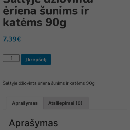
ėriena šunims ir
katėms 90g
7,39
€
Į krepšelį
Šaltyje džiovinta ėriena šunims ir katėms 90g
Aprašymas
Atsiliepimai (0)
Aprašymas