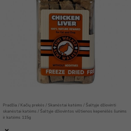
Pradžia
/
Kačių prekės
/
Skanėstai katėms
/
Šaltyje džiovinti
skanėstai katėms
/ Šaltyje džiovintos vištienos kepenėlės šunims
ir katėms 115g