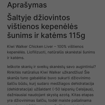
Aprašymas
Šaltyje džiovintos
vištienos kepenėlės
šunims ir katėms 115g
Kiwi Walker Chicken Liver – 100% vištienos
kepenėlės. Liofilizuoti, natūralūs skanėstai šunims
ir katėms.
Ieškote skanių ir sveikų skanėstų savo augintiniui?
Rinkitės natūralius Kiwi Walker užkandžius! Šie
skanūs tuno gabalėliai buvo sukurti džiovinimo
šalčiu būdu, kurį sudaro medžiagos dehidratacija
(dehidratacija) užšaldant (-50 laipsnių Celsijaus),
dažniausiai naudojant skystą azotą. Kitas etapas
yra džiovinimas šalčiu, todėl maiste pašalinama