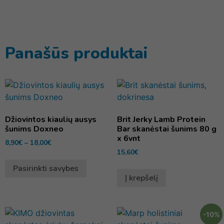
Panašūs produktai
Džiovintos kiaulių ausys
Brit Jerky Lamb Protein
šunims Doxneo
Bar skanėstai šunims 80 g
x 6vnt
8,90
€
–
18,00
€
15,60
€
Pasirinkti savybes
Į krepšelį
-10%