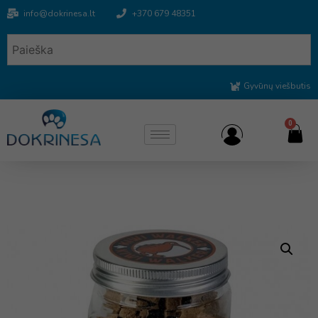
info@dokrinesa.lt
+370 679 48351
Gyvūnų viešbutis
0