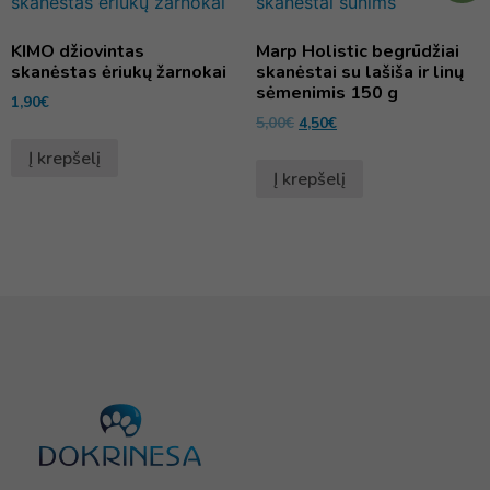
KIMO džiovintas
Marp Holistic begrūdžiai
skanėstas ėriukų žarnokai
skanėstai su lašiša ir linų
sėmenimis 150 g
1,90
€
5,00
€
4,50
€
Į krepšelį
Į krepšelį