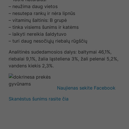
– neužima daug vietos
– nesutepa rankų ir nėra lipnūs
– vitaminų šaltinis: B grupė
– tinka visiems šunims ir katėms
– laikyti nereikia šaldytuvo
– turi daug nesočiųjų riebalų rūgščių
Analitinės sudedamosios dalys: baltymai 46,1%,
riebalai 9,1%, žalia ląsteliena 3%, žali pelenai 5,2%,
vandens kiekis 2,3%.
Naujienas sekite Facebook
Skanėstus šunims rasite čia