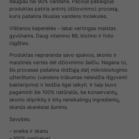
daugiau nei 90% vandens. Pačioje pabaigoje
produktas patiria antrinį (džiovinimo) procesą,
kuris pašalina likusias vandens molekules.
Vištienos kepenėlės – labai vertingas maistas
gyvūnams. Daug vitamino B6, biotino ir folio
rūgšties.
Produktas nepraranda savo spalvos, skonio ir
maistinės vertės dėl džiovinimo šalčiu. Negana to,
šis procesas pašalina didžiąją dalį mikrobiologinio
užterštumo (vandens trūkumas neleidžia išgyventi
bakterijoms) ir leidžia ilgai laikyti. Ir taip buvo
pagaminti šie 100% natūralūs, be konservantų,
skonio stipriklių ir kitų nereikalingų ingredientų,
skanūs skanėstai šunims.
Savybės:
– sveika ir skanu
– 100% natūralus!