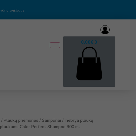
vūnų viešbutis
0,00
€
0
/
Plaukų priemonės
/
Šampūnai
/
Inebrya plaukų
plaukams Color Perfect Shampoo 300 ml