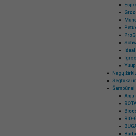
Espr
Groo
Muha
Petu
ProG
Schw
Ideal
Igro
Yuup
Nagų žirkl
Segtukai 
Šampūnai 
Anju
BOTA
Bioc
BIO-
BUGA
Burb