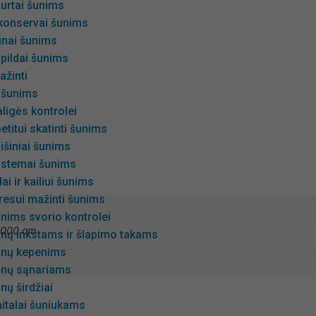
urtai šunims
 konservai šunims
minai šunims
pildai šunims
ažinti
 šunims
ligės kontrolei
etitui skatinti šunims
išiniai šunims
istemai šunims
ai ir kailiui šunims
tresui mažinti šunims
unims svorio kontrolei
0000 cm
unų inkstams ir šlapimo takams
šunų kepenims
unų sąnariams
nų širdžiai
italai šuniukams