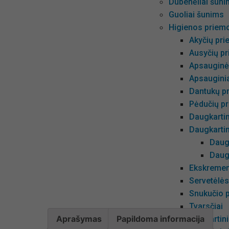
Dubenėliai šunim
Guoliai šunims
Higienos priem
Akyčių pri
Ausyčių pr
Apsauginė
Apsauginia
Dantukų pr
Pėdučių pr
Daugkarti
Daugkarti
Daug
Daug
Ekskrement
Servetėlė
Snukučio p
Tvarsčiai
Aprašymas
Papildoma informacija
Vienkartin