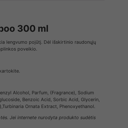
mpoo 300 ml
a lengvumo pojūtį. Dėl išskirtinio raudonųjų
plinkos poveikio.
kartokite.
enzyl Alcohol, Parfum, (Fragrance), Sodium
ucoside, Benzoic Acid, Sorbic Acid, Glycerin,
,Turbinaria Ornata Extract, Phenoxyethanol.
otės. Jei internete nurodyta produkto sudėtis