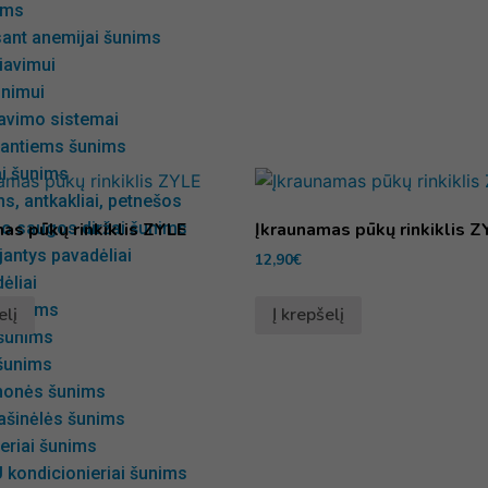
ims
sant anemijai šunims
iavimui
inimui
avimo sistemai
gantiems šunims
ai šunims
s, antkakliai, petnešos
as pūkų rinkiklis ZYLE
Įkraunamas pūkų rinkiklis Z
io saugos diržai šunims
antys pavadėliai
12,90
€
ėliai
 šunims
elį
Į krepšelį
 šunims
šunims
emonės šunims
ašinėlės šunims
eriai šunims
 kondicionieriai šunims