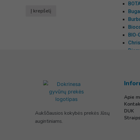
BOTA
Į krepšelį
Buga
Burbu
Bioc
BIO-
Chris
Diame
ESPR
Tropi
Groo
Groo
Infor
Hown
Apie m
iGro
Kontak
Muha
DUK
Aukščiausios kokybės prekės Jūsų
Petux
Straips
augintiniams.
ProG
So P
Starf