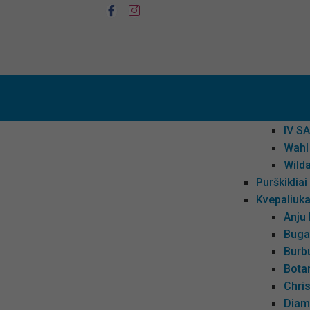
Schw
Vet s
TRIX
Tropi
VetEx
Fluid
Yuup
IV S
Wahl 
Wilda
Purškikliai
Kvepaliuka
Anju
Buga
Burb
Bota
Chri
Diam