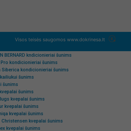
artzPet kondicionieriai šunims
election kondicionieriai šunims
IE kondicionierius šunims
Clean kondicionieriai šunims
pert kondicionieriai šunims
Visos teisės saugomos www.dokrinesa.lt
oPet kondicionieriai ir kaukės šunims
 kondicionieriai šunims
AN BERNARD kndicionieriai šunims
Pro kondicionieriai šunims
 Siberica kondicionieriai šunims
 kailiukui šunims
i šunims
 kvepalai šunims
lugs kvepalai šunims
ur kvepalai šunims
niqa kvepalai šunims
s Christensen kvepalai šunims
ex kvepalai šunims