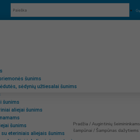
Gy
ės
 priemonės šunims
ėdutės, sėdynių užtiesalai šunims
s
ai šunims
riniai aliejai šunims
i namams
Pradžia
/
Augintinių šeimininkams
liejai šunims
šampūnai
/ Šampūnas dažytiems 
su eteriniais aliejais šunims