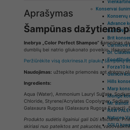
Vienkartin
Konservai šuni
Aprašymas
Konservų d
Advance k
Šampūnas dažytiems p
BARKING H
Brit konse
Inebrya
„Color Perfect Shampoo“ š
ampūnas dažy
Carnilove
dumblių bei natrio gliukonato poveikio, išsaug
Dr. Claude
FoodStudio
Peržiūrėkite visą dokrinesa.lt plaukų šampūnų 
Forza10 k
Naudojimas:
užtepkite priemonės ant drėgnų plau
Gemon kon
Hills kons
Ingredients:
Marp kons
Aqua (Water), Ammonium Lauryl Sulfate, Sodium
Monge kon
Chloride, Styrene/Acrylates Copolymer, Sodium 
Mr. Bandit
Galaxaura Rugosa (Galaxaura Rugosa Extract), S
RAW PALEO
Natures Va
Produkto sudėtis ilgainiui gali būti keičiama. P
SOLO kons
skiriasi nuo pateiktos ant pakuotės, vadovaukitė