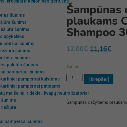
s, krepšiai ir kelioninės gertuvės
Šampūnas 
onės šunims
plaukams C
ežiūra šunims
Shampoo 3
iežiūra šunims
s apykaklės
i bodžiai šunims
12,00
€
11,16
€
iežiūra šunims
iežiūra šunims
nės palutės šunims
Turime
niai pampersai šunims
Į krepšelį
kartiniai pampersai kalytėms
kartiniai pampersai patinams
ų maišeliai ir dėklai, kvapų neutralizatoriai
s šunims
Šampūnas dažytiems plaukams
riežiūra
iai pampersai šunims