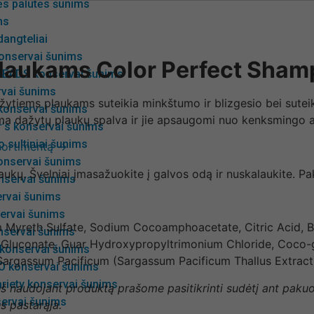
ės palutės šunims
ms
angteliai
onservai šunims
laukams Color Perfect Sha
EADS konservai šunims
rvai šunims
tiems plaukams suteikia minkštumo ir blizgesio bei suteiki
 konservai šunims
oma dažytų plaukų spalva ir jie apsaugomi nuo kenksmingo a
r’s konservai šunims
 sultiniai šunims
asortimentą →
onservai šunims
kų. Švelniai įmasažuokite į galvos odą ir nuskalaukite. Pa
servai šunims
ervai šunims
ervai šunims
 Myreth Sulfate, Sodium Cocoamphoacetate, Citric Acid, B
servai šunims
Gluconate, Guar Hydroxypropyltrimonium Chloride, Coco-gl
 konservai šunims
argassum Pacificum (Sargassum Pacificum Thallus Extract)
 konservai šunims
riety konservai šunims
rieš naudojant produktą prašome pasitikrinti sudėtį ant paku
ervai šunims
s pastarąja.