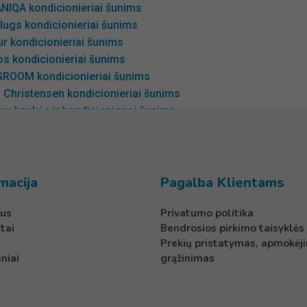
NIQA kondicionieriai šunims
lugs kondicionieriai šunims
r kondicionieriai šunims
os kondicionieriai šunims
GROOM kondicionieriai šunims
 Christensen kondicionieriai šunims
x kaukės ir kondicionieriai šunims
EE kondicionieriai šunims
Clean kondicionieriai šunims
mer’s Goop kondicionieriai šunims
m Professional kondicionieriai šunims
macija
Pagalba Klientams
d kondicionieriai šunims
us
Privatumo politika
om kondicionieriai šunims
tai
Bendrosios pirkimo taisyklės
 PET kondicionieriai šunims
Prekių pristatymas, apmokėji
e kondicionieriai šunims
niai
grąžinimas
room kondicionieriai šunims
osh kondicionieriai šunims
ire’s kondicionieriai šunims