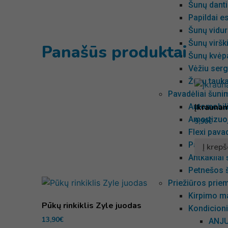
Šunų dant
Papildai e
Šunų vidur
Šunų viršk
Panašūs produktai
Šunų kvėp
Vėžiu ser
Žuvų tauk
Pavadėliai šunim
Įkraunam
Automobil
Amortizuoj
9,90
€
Flexi pavad
Pavadėliai
Į krepš
Antkakliai
Petnešos 
Priežiūros pri
Kirpimo m
Pūkų rinkiklis Zyle juodas
Kondicioni
13,90
€
ANJU