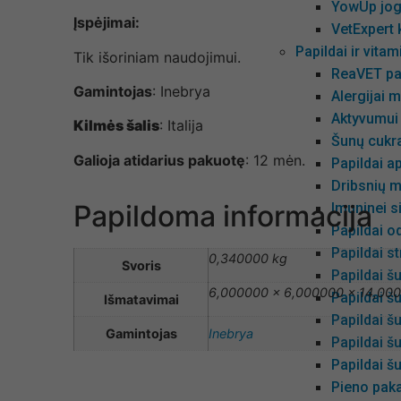
YowUp jog
Įspėjimai:
VetExpert
Papildai ir vita
Tik išoriniam naudojimui.
ReaVET pa
Gamintojas
: Inebrya
Alergijai m
Aktyvumui
Kilmės šalis
: Italija
Šunų cukra
Galioja atidarius pakuotę
: 12 mėn.
Papildai ap
Dribsnių m
Papildoma informacija
Imuninei s
Papildai od
Papildai s
0,340000 kg
Svoris
Papildai š
6,000000 × 6,000000 × 14,00
Papildai š
Išmatavimai
Papildai 
Gamintojas
Inebrya
Papildai š
Papildai šu
Pieno paka