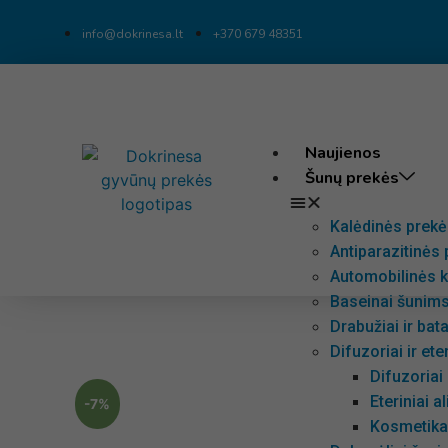
info@dokrinesa.lt
+370 679 48351
Naujienos
Šunų prekės
Kalėdinės prek
Antiparazitinės
Automobilinės k
Baseinai šunim
Drabužiai ir bat
Difuzoriai ir ete
Difuzoria
Eteriniai a
-7%
Kosmetika 