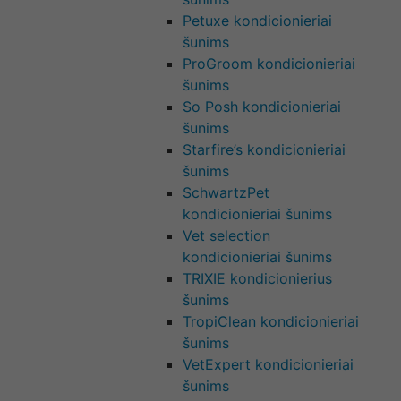
Petuxe kondicionieriai
šunims
ProGroom kondicionieriai
šunims
So Posh kondicionieriai
šunims
Starfire’s kondicionieriai
šunims
SchwartzPet
kondicionieriai šunims
Vet selection
kondicionieriai šunims
TRIXIE kondicionierius
šunims
TropiClean kondicionieriai
šunims
VetExpert kondicionieriai
šunims