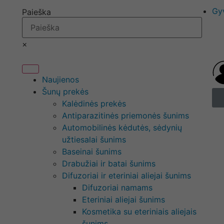
Gy
Paieška
×
Naujienos
Šunų prekės
Kalėdinės prekės
Antiparazitinės priemonės šunims
Automobilinės kėdutės, sėdynių
užtiesalai šunims
Baseinai šunims
Drabužiai ir batai šunims
Difuzoriai ir eteriniai aliejai šunims
Difuzoriai namams
Eteriniai aliejai šunims
Kosmetika su eteriniais aliejais
šunims