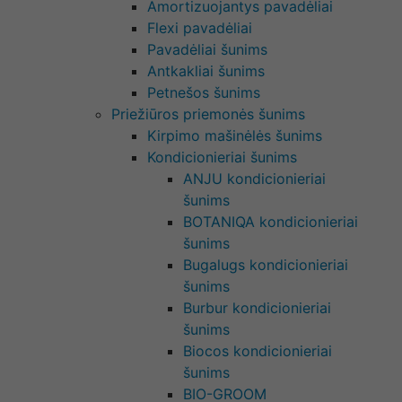
Amortizuojantys pavadėliai
Flexi pavadėliai
Pavadėliai šunims
Antkakliai šunims
Petnešos šunims
Priežiūros priemonės šunims
Kirpimo mašinėlės šunims
Kondicionieriai šunims
ANJU kondicionieriai
šunims
BOTANIQA kondicionieriai
šunims
Bugalugs kondicionieriai
šunims
Burbur kondicionieriai
šunims
Biocos kondicionieriai
šunims
BIO-GROOM