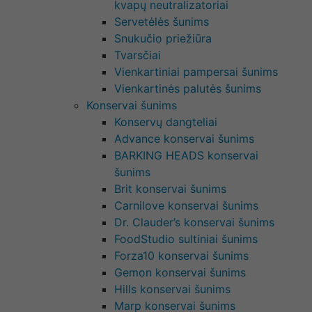
kvapų neutralizatoriai
Servetėlės šunims
Snukučio priežiūra
Tvarsčiai
Vienkartiniai pampersai šunims
Vienkartinės palutės šunims
Konservai šunims
Konservų dangteliai
Advance konservai šunims
BARKING HEADS konservai
šunims
Brit konservai šunims
Carnilove konservai šunims
Dr. Clauder’s konservai šunims
FoodStudio sultiniai šunims
Forza10 konservai šunims
Gemon konservai šunims
Hills konservai šunims
Marp konservai šunims