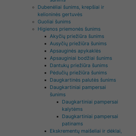
Dubenėliai šunims, krepšiai ir
kelioninės gertuvės
Guoliai šunims
Higienos priemonės šunims
Akyčių priežiūra šunims
Ausyčių priežiūra šunims
Apsauginės apykaklės
Apsauginiai bodžiai šunims
Dantukų priežiūra šunims
Pėdučių priežiūra šunims
Daugkartinės palutės šunims
Daugkartiniai pampersai
šunims
Daugkartiniai pampersai
kalytėms
Daugkartiniai pampersai
patinams
Ekskrementų maišeliai ir dėklai,