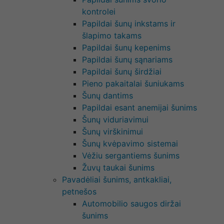
kontrolei
Papildai šunų inkstams ir
šlapimo takams
Papildai šunų kepenims
Papildai šunų sąnariams
Papildai šunų širdžiai
Pieno pakaitalai šuniukams
Šunų dantims
Papildai esant anemijai šunims
Šunų viduriavimui
Šunų virškinimui
Šunų kvėpavimo sistemai
Vėžiu sergantiems šunims
Žuvų taukai šunims
Pavadėliai šunims, antkakliai,
petnešos
Automobilio saugos diržai
šunims