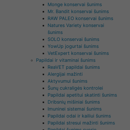
Monge konservai šunims
Mr. Bandit konservai šunims
RAW PALEO konservai šunims
Natures Variety konservai
šunims
SOLO konservai šunims
YowUp jogurtai šunims
VetExpert konservai šunims
Papildai ir vitaminai šunims
ReaVET papildai šunims
Alergijai mažinti
Aktyvumui šunims
Šunų cukraligės kontrolei
Papildai apetitui skatinti šunims
Dribsnių mišiniai šunims
Imuninei sistemai šunims
Papildai odai ir kailiui šunims
Papildai stresui mažinti šunims
Papildai šunims svorio