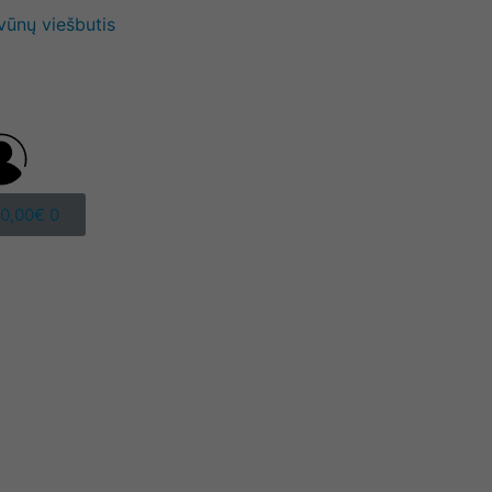
vūnų viešbutis
0,00
€
0