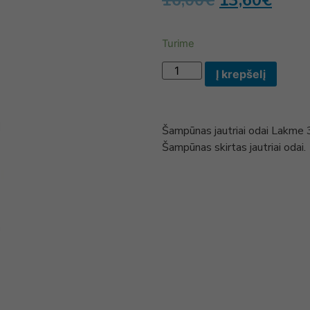
16,00
€
13,60
€
Turime
Į krepšelį
Šampūnas jautriai odai Lakme
Šampūnas skirtas jautriai odai.