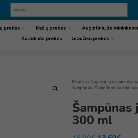
ų prekės
Kačių prekės
Augintinių šeimininkam
Kalėdinės prekės
Graužikų prekės
Pradžia
/
Augintinių šeimininkams
šampūnai
/ Šampūnas jautriai od
Šampūnas j
300 ml