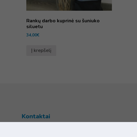
Rankų darbo kuprinė su šuniuko
siluetu
34,00
€
Į krepšelį
Kontaktai
Šventupės g. 28, Kaunas, Lietuva