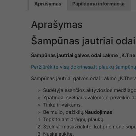
Aprašymas
Papildoma informacija
Aprašymas
Šampūnas jautriai oda
Šampūnas jautriai galvos odai Lakme „K.Ther
Peržiūrėkite visą dokrinesa.lt plaukų šampūn
Šampūnas jautriai galvos odai Lakme „K.Thera
Sudėtyje esančios aktyviosios medžiagos –
Ypatingai švelnaus valomojo poveikio dė
Tinka ir vaikams.
Be muilo, dažiklių.
Naudojimas
:
Tepkite ant drėgnų plaukų.
Švelniai masažuokite, kol priemonė supu
Nuskalaukite.