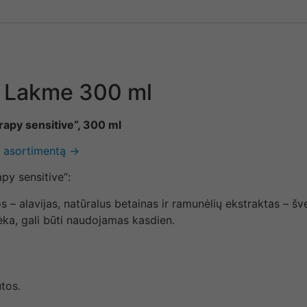
i Lakme 300 ml
apy sensitive“, 300 ml
ų asortimentą →
py sensitive“:
 alavijas, natūralus betainas ir ramunėlių ekstraktas – švel
ka, gali būti naudojamas kasdien.
tos.