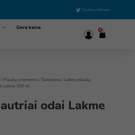
Gyvūnų viešbutis
s
Gera kaina
0
/
Plaukų priemonės
/
Šampūnai
/
Lakme plaukų
ai Lakme 300 ml
autriai odai Lakme