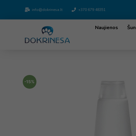
info@dokrinesa.lt
+370 679 48351
Naujienos
Šun
-15%