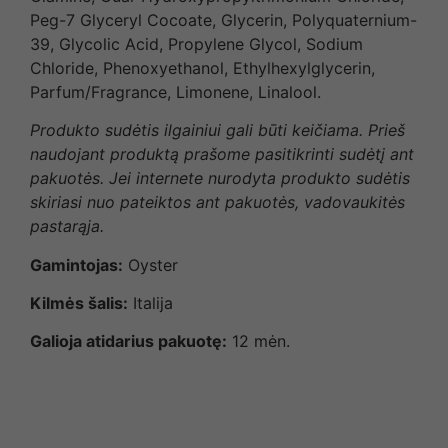
Peg-7 Glyceryl Cocoate, Glycerin, Polyquaternium-
39, Glycolic Acid, Propylene Glycol, Sodium
Chloride, Phenoxyethanol, Ethylhexylglycerin,
Parfum/Fragrance, Limonene, Linalool.
Produkto sudėtis ilgainiui gali būti keičiama. Prieš
naudojant produktą prašome pasitikrinti sudėtį ant
pakuotės. Jei internete nurodyta produkto sudėtis
skiriasi nuo pateiktos ant pakuotės, vadovaukitės
pastarąja.
Gamintojas:
Oyster
Kilmės šalis:
Italija
Galioja atidarius pakuotę:
12 mėn.