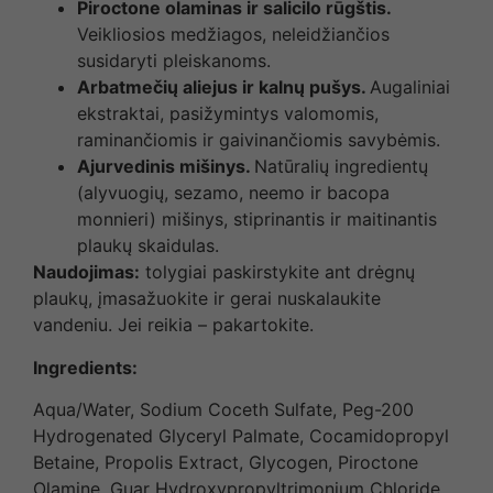
Piroctone olaminas ir salicilo rūgštis.
Veikliosios medžiagos, neleidžiančios
susidaryti pleiskanoms.
Arbatmečių aliejus ir kalnų pušys.
Augaliniai
ekstraktai, pasižymintys valomomis,
raminančiomis ir gaivinančiomis savybėmis.
Ajurvedinis mišinys.
Natūralių ingredientų
(alyvuogių, sezamo, neemo ir bacopa
monnieri) mišinys, stiprinantis ir maitinantis
plaukų skaidulas.
Naudojimas:
tolygiai paskirstykite ant drėgnų
plaukų, įmasažuokite ir gerai nuskalaukite
vandeniu. Jei reikia – pakartokite.
Ingredients:
Aqua/Water, Sodium Coceth Sulfate, Peg-200
Hydrogenated Glyceryl Palmate, Cocamidopropyl
Betaine, Propolis Extract, Glycogen, Piroctone
Olamine, Guar Hydroxypropyltrimonium Chloride,