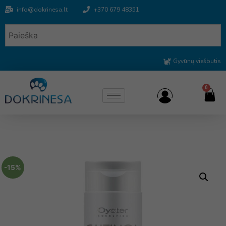
info@dokrinesa.lt
+370 679 48351
Gyvūnų viešbutis
0
-15%