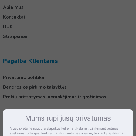
Apie mus
Kontaktai
DUK
Straipsniai
Pagalba Klientams
Privatumo politika
Bendrosios pirkimo taisyklės
Prekių pristatymas, apmokėjimas ir grąžinimas
Mums rūpi jūsų privatumas
Kontaktai
Mūsų svetainė naudoja slapukus keliems tikslams: užtikrinant būtinas
svetainės funkcijas, leidžiant atlikti svetainės analizę, teikiant papildomas