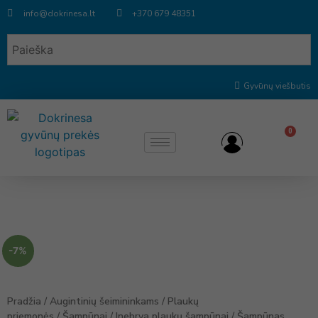
info@dokrinesa.lt
+370 679 48351
Gyvūnų viešbutis
0
-7%
Pradžia
/
Augintinių šeimininkams
/
Plaukų
priemonės
/
Šampūnai
/
Inebrya plaukų šampūnai
/ Šampūnas