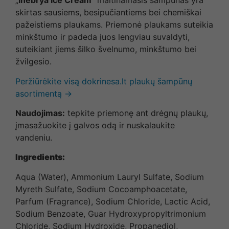
„
Inebrya Ice Cream“
maitinamasis šampūnas yra
skirtas sausiems, besipučiantiems bei chemiškai
pažeistiems plaukams. Priemonė plaukams suteikia
minkštumo ir padeda juos lengviau suvaldyti,
suteikiant jiems šilko švelnumo, minkštumo bei
žvilgesio.
Peržiūrėkite visą dokrinesa.lt plaukų šampūnų
asortimentą →
Naudojimas:
tepkite priemonę ant drėgnų plaukų,
įmasažuokite į galvos odą ir nuskalaukite
vandeniu.
Ingredients:
Aqua (Water), Ammonium Lauryl Sulfate, Sodium
Myreth Sulfate, Sodium Cocoamphoacetate,
Parfum (Fragrance), Sodium Chloride, Lactic Acid,
Sodium Benzoate, Guar Hydroxypropyltrimonium
Chloride, Sodium Hydroxide, Propanediol,