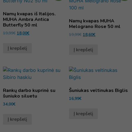
Namų kvapas iš Italijos.
MUHA Ambra Antica
Namų kvapas MUHA
Butterfly 50 ml
Melograno Rose 50 ml
19,99
€
18,00
€
19,99
€
18,60
€
Į krepšelį
Į krepšelį
Rankų darbo kuprinė su
Šuniukas veltinukas Biglis
šuniuko siluetu
16,99
€
34,00
€
Į krepšelį
Į krepšelį