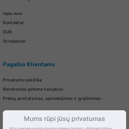
Apie mus
Kontaktai
DUK
Straipsniai
Pagalba Klientams
Privatumo politika
Bendrosios pirkimo taisyklės
Prekių pristatymas, apmokėjimas ir grąžinimas
Mums rūpi jūsų privatumas
Kontaktai
Mūsų svetainė naudoja slapukus keliems tikslams: užtikrinant būtinas