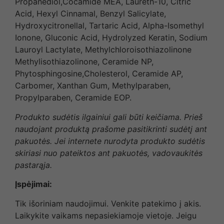
Propanediol,Cocamide MEA, Laureth-10, Citric
Acid, Hexyl Cinnamal, Benzyl Salicylate,
Hydroxycitronellal, Tartaric Acid, Alpha-Isomethyl
Ionone, Gluconic Acid, Hydrolyzed Keratin, Sodium
Lauroyl Lactylate, Methylchloroisothiazolinone
Methylisothiazolinone, Ceramide NP,
Phytosphingosine,Cholesterol, Ceramide AP,
Carbomer, Xanthan Gum, Methylparaben,
Propylparaben, Ceramide EOP.
Produkto sudėtis ilgainiui gali būti keičiama. Prieš
naudojant produktą prašome pasitikrinti sudėtį ant
pakuotės. Jei internete nurodyta produkto sudėtis
skiriasi nuo pateiktos ant pakuotės, vadovaukitės
pastarąja.
Įspėjimai:
Tik išoriniam naudojimui. Venkite patekimo į akis.
Laikykite vaikams nepasiekiamoje vietoje. Jeigu