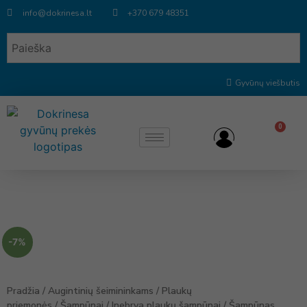
info@dokrinesa.lt
+370 679 48351
Gyvūnų viešbutis
0
-7%
Pradžia
/
Augintinių šeimininkams
/
Plaukų
priemonės
/
Šampūnai
/
Inebrya plaukų šampūnai
/ Šampūnas