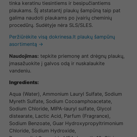
tinka keratinu tiesintiems ir besipučiantiems
plaukams. Šį atstatantį plaukų šampūną taip pat
galima naudoti plaukams po įvairių cheminių
procedūrų. Sudėtyje nėra SLS/SLES.
Peržiūrėkite visą dokrinesa.lt plaukų šampūnų
asortimentą →
Naudojimas:
tepkite priemonę ant drėgnų plaukų,
įmasažuokite į galvos odą ir nuskalaukite
vandeniu.
Ingredients:
Aqua (Water), Ammonium Lauryl Sulfate, Sodium
Myreth Sulfate, Sodium Cocoamphoacetate,
Sodium Chloride, MIPA-lauryl sulfate, Glycol
distearate, Lactic Acid, Parfum (Fragrance),
Sodium Benzoate, Guar Hydroxypropyltrimonium
Chloride, Sodium Hydroxide,