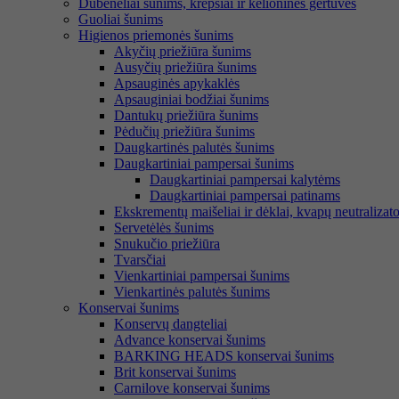
Dubenėliai šunims, krepšiai ir kelioninės gertuvės
Guoliai šunims
Higienos priemonės šunims
Akyčių priežiūra šunims
Ausyčių priežiūra šunims
Apsauginės apykaklės
Apsauginiai bodžiai šunims
Dantukų priežiūra šunims
Pėdučių priežiūra šunims
Daugkartinės palutės šunims
Daugkartiniai pampersai šunims
Daugkartiniai pampersai kalytėms
Daugkartiniai pampersai patinams
Ekskrementų maišeliai ir dėklai, kvapų neutralizato
Servetėlės šunims
Snukučio priežiūra
Tvarsčiai
Vienkartiniai pampersai šunims
Vienkartinės palutės šunims
Konservai šunims
Konservų dangteliai
Advance konservai šunims
BARKING HEADS konservai šunims
Brit konservai šunims
Carnilove konservai šunims