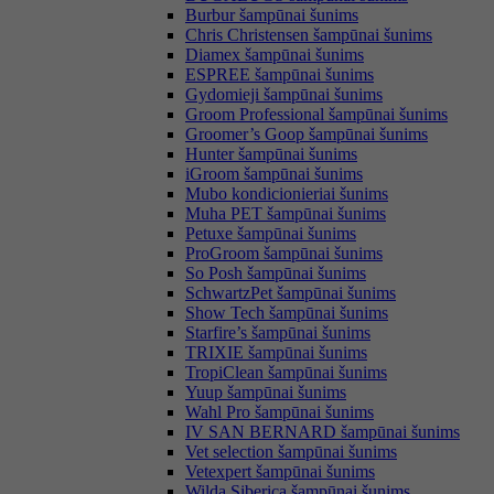
Burbur šampūnai šunims
Chris Christensen šampūnai šunims
Diamex šampūnai šunims
ESPREE šampūnai šunims
Gydomieji šampūnai šunims
Groom Professional šampūnai šunims
Groomer’s Goop šampūnai šunims
Hunter šampūnai šunims
iGroom šampūnai šunims
Mubo kondicionieriai šunims
Muha PET šampūnai šunims
Petuxe šampūnai šunims
ProGroom šampūnai šunims
So Posh šampūnai šunims
SchwartzPet šampūnai šunims
Show Tech šampūnai šunims
Starfire’s šampūnai šunims
TRIXIE šampūnai šunims
TropiClean šampūnai šunims
Yuup šampūnai šunims
Wahl Pro šampūnai šunims
IV SAN BERNARD šampūnai šunims
Vet selection šampūnai šunims
Vetexpert šampūnai šunims
Wilda Siberica šampūnai šunims