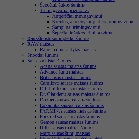
Šepečiai, šukos šunims
Trimingavimo priemonės
Antpirščiai trimingavimui
Kreidos, akmenys ir pudros trimingavimui
Šampūnai trimingavimui
Šepečiai ir šukos trimingavimui
Rankšluostukai ir pledai šunims
RAW maistas
Rafus menu šaldytas maistas
Snoodai šunims
Sausas maistas šunims
Acana sausas maistas šunims
Advance šunų maistas
Brit sausas maistas šunims
Carnilove sausas maistas šunims
Diff liofilizuotas maistas šunims
Dr. Clauder’s sausas maistas šunims
Doxneo sausas maistas šunims
Eukanuba sausas maistas šunims
FARMINA sausas maistas šunims
Forza10 sausas maistas šunims
Gemon sausas maistas šunims
Hill’s sausas maistas šunims
Marp sausas šunų maistas
Marp 17 kg sauso maisto maišai