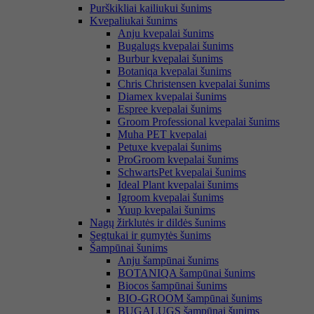
Purškikliai kailiukui šunims
Kvepaliukai šunims
Anju kvepalai šunims
Bugalugs kvepalai šunims
Burbur kvepalai šunims
Botaniqa kvepalai šunims
Chris Christensen kvepalai šunims
Diamex kvepalai šunims
Espree kvepalai šunims
Groom Professional kvepalai šunims
Muha PET kvepalai
Petuxe kvepalai šunims
ProGroom kvepalai šunims
SchwartsPet kvepalai šunims
Ideal Plant kvepalai šunims
Igroom kvepalai šunims
Yuup kvepalai šunims
Nagų žirklutės ir dildės šunims
Segtukai ir gumytės šunims
Šampūnai šunims
Anju šampūnai šunims
BOTANIQA šampūnai šunims
Biocos šampūnai šunims
BIO-GROOM šampūnai šunims
BUGALUGS šampūnai šunims