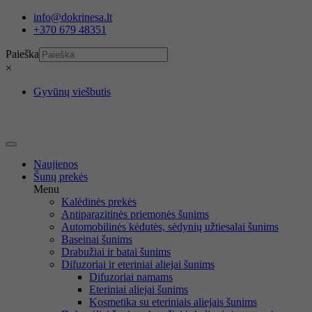
Eiti
info@dokrinesa.lt
prie
+370 679 48351
turinio
Paieška
×
Gyvūnų viešbutis
Naujienos
Šunų prekės
Menu
Kalėdinės prekės
Antiparazitinės priemonės šunims
Automobilinės kėdutės, sėdynių užtiesalai šunims
Baseinai šunims
Drabužiai ir batai šunims
Difuzoriai ir eteriniai aliejai šunims
Difuzoriai namams
Eteriniai aliejai šunims
Kosmetika su eteriniais aliejais šunims