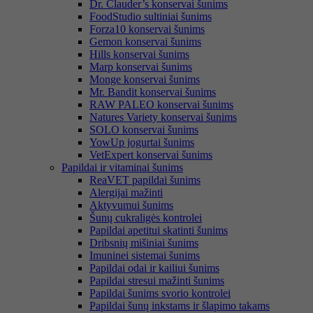
Dr. Clauder’s konservai šunims
FoodStudio sultiniai šunims
Forza10 konservai šunims
Gemon konservai šunims
Hills konservai šunims
Marp konservai šunims
Monge konservai šunims
Mr. Bandit konservai šunims
RAW PALEO konservai šunims
Natures Variety konservai šunims
SOLO konservai šunims
YowUp jogurtai šunims
VetExpert konservai šunims
Papildai ir vitaminai šunims
ReaVET papildai šunims
Alergijai mažinti
Aktyvumui šunims
Šunų cukraligės kontrolei
Papildai apetitui skatinti šunims
Dribsnių mišiniai šunims
Imuninei sistemai šunims
Papildai odai ir kailiui šunims
Papildai stresui mažinti šunims
Papildai šunims svorio kontrolei
Papildai šunų inkstams ir šlapimo takams