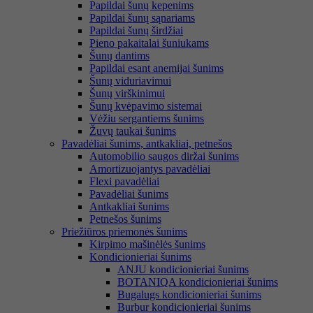
Papildai šunų kepenims
Papildai šunų sąnariams
Papildai šunų širdžiai
Pieno pakaitalai šuniukams
Šunų dantims
Papildai esant anemijai šunims
Šunų viduriavimui
Šunų virškinimui
Šunų kvėpavimo sistemai
Vėžiu sergantiems šunims
Žuvų taukai šunims
Pavadėliai šunims, antkakliai, petnešos
Automobilio saugos diržai šunims
Amortizuojantys pavadėliai
Flexi pavadėliai
Pavadėliai šunims
Antkakliai šunims
Petnešos šunims
Priežiūros priemonės šunims
Kirpimo mašinėlės šunims
Kondicionieriai šunims
ANJU kondicionieriai šunims
BOTANIQA kondicionieriai šunims
Bugalugs kondicionieriai šunims
Burbur kondicionieriai šunims