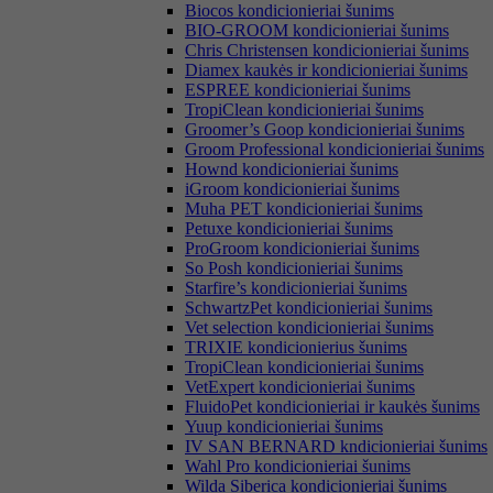
Biocos kondicionieriai šunims
BIO-GROOM kondicionieriai šunims
Chris Christensen kondicionieriai šunims
Diamex kaukės ir kondicionieriai šunims
ESPREE kondicionieriai šunims
TropiClean kondicionieriai šunims
Groomer’s Goop kondicionieriai šunims
Groom Professional kondicionieriai šunims
Hownd kondicionieriai šunims
iGroom kondicionieriai šunims
Muha PET kondicionieriai šunims
Petuxe kondicionieriai šunims
ProGroom kondicionieriai šunims
So Posh kondicionieriai šunims
Starfire’s kondicionieriai šunims
SchwartzPet kondicionieriai šunims
Vet selection kondicionieriai šunims
TRIXIE kondicionierius šunims
TropiClean kondicionieriai šunims
VetExpert kondicionieriai šunims
FluidoPet kondicionieriai ir kaukės šunims
Yuup kondicionieriai šunims
IV SAN BERNARD kndicionieriai šunims
Wahl Pro kondicionieriai šunims
Wilda Siberica kondicionieriai šunims