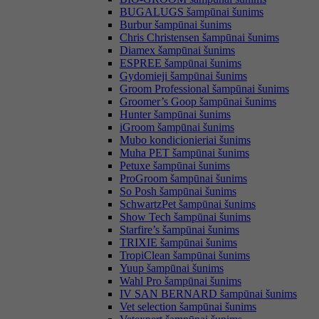
BUGALUGS šampūnai šunims
Burbur šampūnai šunims
Chris Christensen šampūnai šunims
Diamex šampūnai šunims
ESPREE šampūnai šunims
Gydomieji šampūnai šunims
Groom Professional šampūnai šunims
Groomer’s Goop šampūnai šunims
Hunter šampūnai šunims
iGroom šampūnai šunims
Mubo kondicionieriai šunims
Muha PET šampūnai šunims
Petuxe šampūnai šunims
ProGroom šampūnai šunims
So Posh šampūnai šunims
SchwartzPet šampūnai šunims
Show Tech šampūnai šunims
Starfire’s šampūnai šunims
TRIXIE šampūnai šunims
TropiClean šampūnai šunims
Yuup šampūnai šunims
Wahl Pro šampūnai šunims
IV SAN BERNARD šampūnai šunims
Vet selection šampūnai šunims