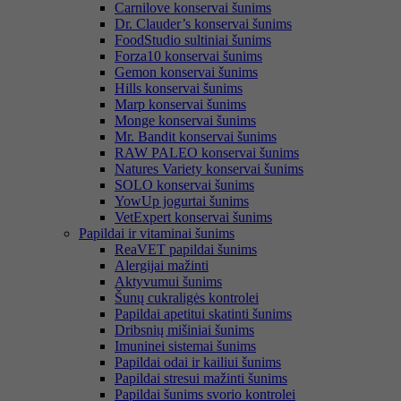
Carnilove konservai šunims
Dr. Clauder’s konservai šunims
FoodStudio sultiniai šunims
Forza10 konservai šunims
Gemon konservai šunims
Hills konservai šunims
Marp konservai šunims
Monge konservai šunims
Mr. Bandit konservai šunims
RAW PALEO konservai šunims
Natures Variety konservai šunims
SOLO konservai šunims
YowUp jogurtai šunims
VetExpert konservai šunims
Papildai ir vitaminai šunims
ReaVET papildai šunims
Alergijai mažinti
Aktyvumui šunims
Šunų cukraligės kontrolei
Papildai apetitui skatinti šunims
Dribsnių mišiniai šunims
Imuninei sistemai šunims
Papildai odai ir kailiui šunims
Papildai stresui mažinti šunims
Papildai šunims svorio kontrolei