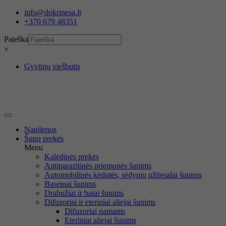
Eiti
info@dokrinesa.lt
prie
+370 679 48351
turinio
Paieška
×
Gyvūnų viešbutis
Naujienos
Šunų prekės
Menu
Kalėdinės prekės
Antiparazitinės priemonės šunims
Automobilinės kėdutės, sėdynių užtiesalai šunims
Baseinai šunims
Drabužiai ir batai šunims
Difuzoriai ir eteriniai aliejai šunims
Difuzoriai namams
Eteriniai aliejai šunims