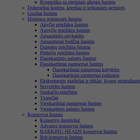
Kosmetika su eteriniais aliejais šunims
Dubenėliai šunims, krepšiai ir kelioninės gertuvės
Guoliai šunims
Higienos priemonės šunims
Akyčių priežiūra šunims
Ausyčių priežiūra šunims
Apsauginės apykaklės
Apsauginiai bodžiai šunims
Dantukų priežiūra šunims
Pėdučių priežiūra šunims
Daugkartinės palutės šunims
Daugkartiniai pampersai šunims
Daugkartiniai pampersai kalytėms
Daugkartiniai pampersai patinams
Ekskrementų maišeliai ir dėklai, kvapų neutralizato
Servetėlės šunims
Snukučio priežiūra
Tvarsčiai
Vienkartiniai pampersai šunims
Vienkartinės palutės šunims
Konservai šunims
Konservų dangteliai
Advance konservai šunims
BARKING HEADS konservai šunims
Brit konservai šunims