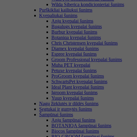
Wilda Siberica kondicionieriai šunims
Purškikliai kailiukui šunims
Kvepaliukai šunims
Anju kvepalai šunims
Bugalugs kvepalai šunims
Burbur kvepalai šunims
Botaniqa kvepalai šunims
Chris Christensen kvepalai šunims
Diamex kvepalai šunims
Espree kvepalai šunims
Groom Professional kvepalai šunims
Muha PET kvepalai
Petuxe kvepalai šunims
ProGroom kvepalai šunims
SchwartsPet kvepalai šunims
Ideal Plant kvepalai šunims
Igroom kvepalai šunims
Yuup kvepalai šunims
Nagų žirklutės ir dildės šunims
Segtukai ir gumytės šunims
Šampūnai šunims
Anju šampūnai šunims
BOTANIQA šampūnai šunims
Biocos šampūnai šunims
BIO-GROOM šampūnai šunims