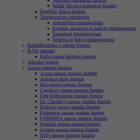
Vetexpert šampūnai šunims
Wilda Siberica šampūnai šunims
Šepečiai, šukos šunims
Trimingavimo priemonės
Antpirščiai trimingavimui
Kreidos, akmenys ir pudros trimingavimui
Šampūnai trimingavimui
Šepečiai ir šukos trimingavimui
Rankšluostukai ir pledai šunims
RAW maistas
Rafus menu šaldytas maistas
Snoodai šunims
Sausas maistas šunims
Acana sausas maistas šunims
Advance šunų maistas
Brit sausas maistas šunims
Carnilove sausas maistas šunims
Diff liofilizuotas maistas šunims
Dr. Clauder’s sausas maistas šunims
Doxneo sausas maistas šunims
Eukanuba sausas maistas šunims
FARMINA sausas maistas šunims
Forza10 sausas maistas šunims
Gemon sausas maistas šunims
Hill’s sausas maistas šunims