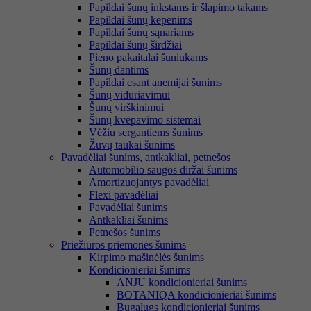
Papildai šunų inkstams ir šlapimo takams
Papildai šunų kepenims
Papildai šunų sąnariams
Papildai šunų širdžiai
Pieno pakaitalai šuniukams
Šunų dantims
Papildai esant anemijai šunims
Šunų viduriavimui
Šunų virškinimui
Šunų kvėpavimo sistemai
Vėžiu sergantiems šunims
Žuvų taukai šunims
Pavadėliai šunims, antkakliai, petnešos
Automobilio saugos diržai šunims
Amortizuojantys pavadėliai
Flexi pavadėliai
Pavadėliai šunims
Antkakliai šunims
Petnešos šunims
Priežiūros priemonės šunims
Kirpimo mašinėlės šunims
Kondicionieriai šunims
ANJU kondicionieriai šunims
BOTANIQA kondicionieriai šunims
Bugalugs kondicionieriai šunims