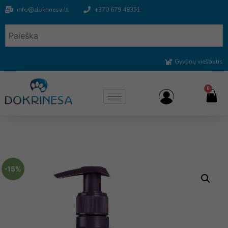
info@dokrinesa.lt
+370 679 48351
Gyvūnų viešbutis
0
-15%