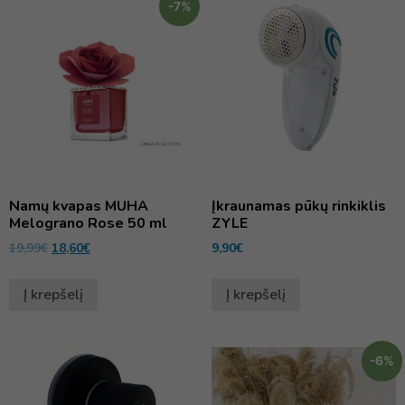
-7%
Namų kvapas MUHA
Įkraunamas pūkų rinkiklis
Melograno Rose 50 ml
ZYLE
19,99
€
18,60
€
9,90
€
Į krepšelį
Į krepšelį
-6%