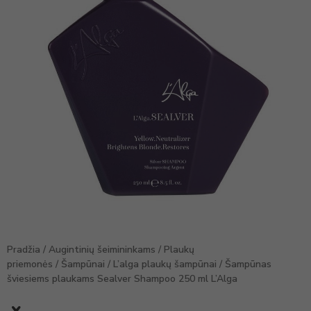
Pradžia
/
Augintinių šeimininkams
/
Plaukų
priemonės
/
Šampūnai
/
L’alga plaukų šampūnai
/ Šampūnas
šviesiems plaukams Sealver Shampoo 250 ml L’Alga