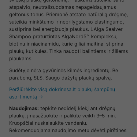
atspalvio, neutralizuodamas nepageidaujamus
geltonus tonus. Priemonė atstato natūralią drėgmę,
suteikia minkštumo ir neprilygstamo elastingumo,
sustiprina bei energizuoja plaukus. LAlga Sealver
Shampoo praturtintas AlgaNord5™ kompleksu,
biotinu ir niacinamidu, kurie giliai maitina, stiprina
plaukų kutikules. Tinka naudoti balintiems ir žiliems
plaukams.
Sudėtyje nėra gyvūninės kilmės ingredientų. Be
parabenų, SLS. Saugo dažytų plaukų spalvą.
Peržiūrėkite visą dokrinesa.lt plaukų šampūnų
asortimentą →
Naudojimas:
tepkite nedidelį kiekį ant drėgnų
plaukų, įmasažuokite ir palikite veikti 3–5 min.
Kruopščiai nuskalaukite vandeniu.
Rekomenduojama naudojimo metu dėvėti pirštines.