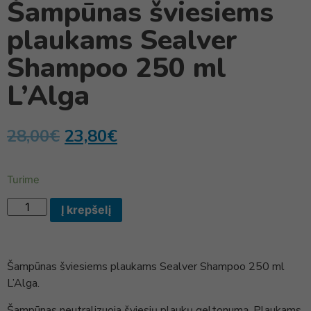
Šampūnas šviesiems
plaukams Sealver
Shampoo 250 ml
L’Alga
28,00
€
23,80
€
Turime
Į krepšelį
Šampūnas šviesiems plaukams Sealver Shampoo 250 ml
L’Alga.
Šampūnas neutralizuoja šviesių plaukų geltonumą. Plaukams