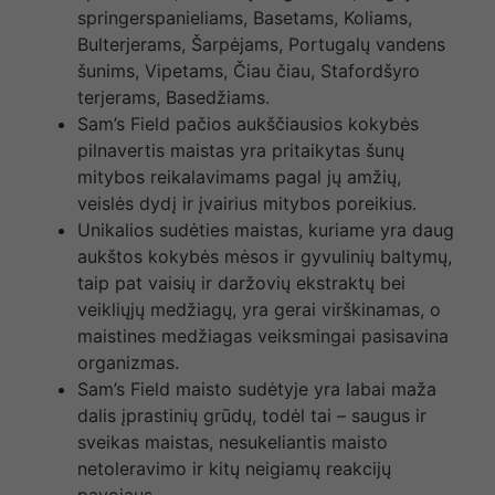
springerspanieliams, Basetams, Koliams,
Bulterjerams, Šarpėjams, Portugalų vandens
šunims, Vipetams, Čiau čiau, Stafordšyro
terjerams, Basedžiams.
Sam’s Field pačios aukščiausios kokybės
pilnavertis maistas yra pritaikytas šunų
mitybos reikalavimams pagal jų amžių,
veislės dydį ir įvairius mitybos poreikius.
Unikalios sudėties maistas, kuriame yra daug
aukštos kokybės mėsos ir gyvulinių baltymų,
taip pat vaisių ir daržovių ekstraktų bei
veikliųjų medžiagų, yra gerai virškinamas, o
maistines medžiagas veiksmingai pasisavina
organizmas.
Sam’s Field maisto sudėtyje yra labai maža
dalis įprastinių grūdų, todėl tai – saugus ir
sveikas maistas, nesukeliantis maisto
netoleravimo ir kitų neigiamų reakcijų
pavojaus.