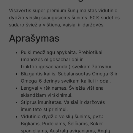
Visavertis super premium šunų maistas vidutinio
dydžio veislių suaugusiems šunims. 60% sudėties
sudaro šviežia vištiena, vaisiai ir daržovės.
Aprašymas
Puiki medžiagų apykaita. Prebiotikai
(manozės oligosacharidai ir
fruktooligosacharidai) sveikam žarnynui.
Blizgantis kailis. Subalansuotas Omega-3 ir
Omega-6 derinys sveikam kailiui ir odai.
Lengvai virškinamas. Šviežia vištiena
sklandžiam virškinimui.
Stiprus imunitetas. Vaisiai ir daržovės
imuniteto stiprinimui.
Vidutinio dydžio veislių šunims, pvz.:
Bigliams, Pudeliams, Šelčiams, Koker
spanieliams, Australų aviganiams, Anglų