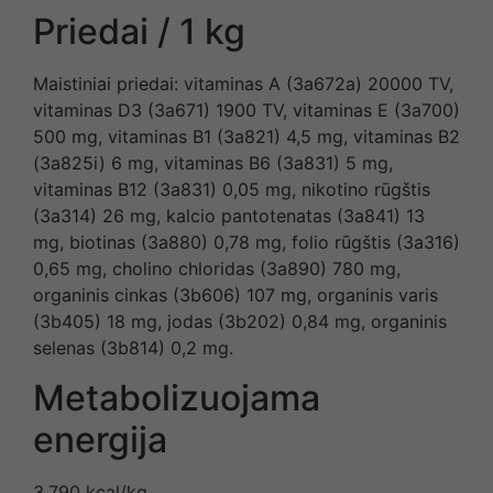
Priedai / 1 kg
Maistiniai priedai: vitaminas A (3a672a) 20000 TV,
vitaminas D3 (3a671) 1900 TV, vitaminas E (3a700)
500 mg, vitaminas B1 (3a821) 4,5 mg, vitaminas B2
(3a825i) 6 mg, vitaminas B6 (3a831) 5 mg,
vitaminas B12 (3a831) 0,05 mg, nikotino rūgštis
(3a314) 26 mg, kalcio pantotenatas (3a841) 13
mg, biotinas (3a880) 0,78 mg, folio rūgštis (3a316)
0,65 mg, cholino chloridas (3a890) 780 mg,
organinis cinkas (3b606) 107 mg, organinis varis
(3b405) 18 mg, jodas (3b202) 0,84 mg, organinis
selenas (3b814) 0,2 mg.
Metabolizuojama
energija
3,790 kcal/kg.