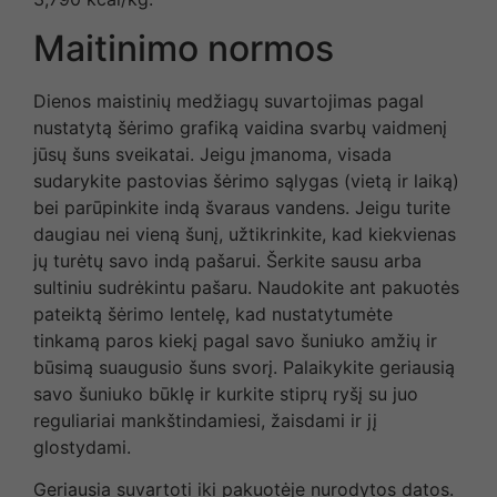
Maitinimo normos
Dienos maistinių medžiagų suvartojimas pagal
nustatytą šėrimo grafiką vaidina svarbų vaidmenį
jūsų šuns sveikatai. Jeigu įmanoma, visada
sudarykite pastovias šėrimo sąlygas (vietą ir laiką)
bei parūpinkite indą švaraus vandens. Jeigu turite
daugiau nei vieną šunį, užtikrinkite, kad kiekvienas
jų turėtų savo indą pašarui. Šerkite sausu arba
sultiniu sudrėkintu pašaru. Naudokite ant pakuotės
pateiktą šėrimo lentelę, kad nustatytumėte
tinkamą paros kiekį pagal savo šuniuko amžių ir
būsimą suaugusio šuns svorį. Palaikykite geriausią
savo šuniuko būklę ir kurkite stiprų ryšį su juo
reguliariai mankštindamiesi, žaisdami ir jį
glostydami.
Geriausia suvartoti iki pakuotėje nurodytos datos.