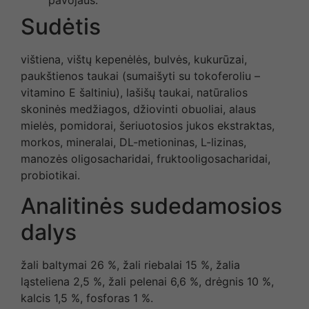
Sudėtis
vištiena, vištų kepenėlės, bulvės, kukurūzai,
paukštienos taukai (sumaišyti su tokoferoliu –
vitamino E šaltiniu), lašišų taukai, natūralios
skoninės medžiagos, džiovinti obuoliai, alaus
mielės, pomidorai, šeriuotosios jukos ekstraktas,
morkos, mineralai, DL-metioninas, L-lizinas,
manozės oligosacharidai, fruktooligosacharidai,
probiotikai.
Analitinės sudedamosios
dalys
žali baltymai 26 %, žali riebalai 15 %, žalia
ląsteliena 2,5 %, žali pelenai 6,6 %, drėgnis 10 %,
kalcis 1,5 %, fosforas 1 %.