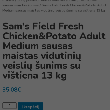
Pradžia
/
Šunų prekės
/
Sausas maistas šunims
/
Sam's Field
sausas maistas šunims
/ Sam’s Field Fresh Chicken&Potato Adult
Medium sausas maistas vidutinių veislių šunims su vištiena 13 kg
Sam’s Field Fresh
Chicken&Potato Adult
Medium sausas
maistas vidutinių
veislių šunims su
vištiena 13 kg
35,08
€
Į krepšelį