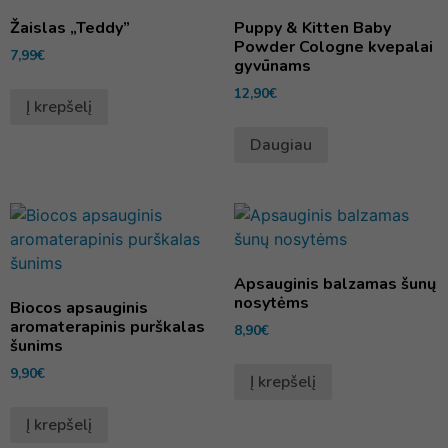
Žaislas „Teddy”
Puppy & Kitten Baby
Powder Cologne kvepalai
7,99
€
gyvūnams
12,90
€
Į krepšelį
Daugiau
Apsauginis balzamas šunų
nosytėms
Biocos apsauginis
aromaterapinis purškalas
8,90
€
šunims
9,90
€
Į krepšelį
Į krepšelį