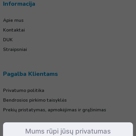
Informacija
Apie mus
Kontaktai
DUK
Straipsniai
Pagalba Klientams
Privatumo politika
Bendrosios pirkimo taisyklės
Prekių pristatymas, apmokėjimas ir grąžinimas
Mums rūpi jūsų privatumas
Kontaktai