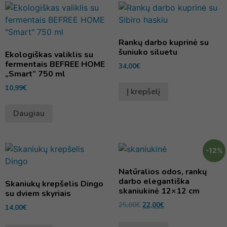
Rankų darbo kuprinė su
šuniuko siluetu
Ekologiškas valiklis su
fermentais BEFREE HOME
34,00
€
„Smart” 750 ml
10,99
€
Į krepšelį
Daugiau
-12%
Natūralios odos, rankų
darbo elegantiška
Skaniukų krepšelis Dingo
skaniukinė 12×12 cm
su dviem skyriais
25,00
€
22,00
€
14,00
€