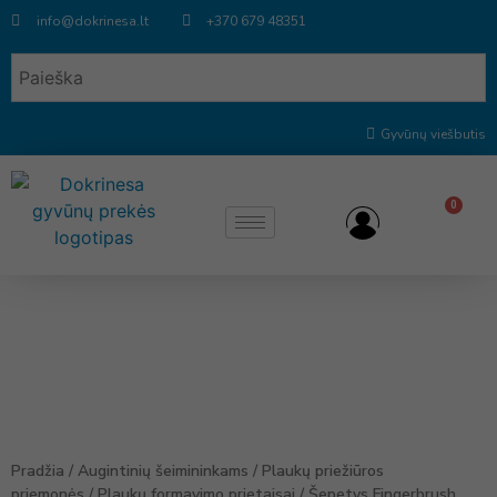
info@dokrinesa.lt
+370 679 48351
Gyvūnų viešbutis
0
Pradžia
/
Augintinių šeimininkams
/
Plaukų priežiūros
priemonės
/
Plaukų formavimo prietaisai
/ Šepetys Fingerbrush