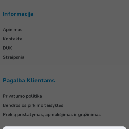
Informacija
Apie mus
Kontaktai
DUK
Straipsniai
Pagalba Klientams
Privatumo politika
Bendrosios pirkimo taisyklės
Prekių pristatymas, apmokėjimas ir grąžinimas