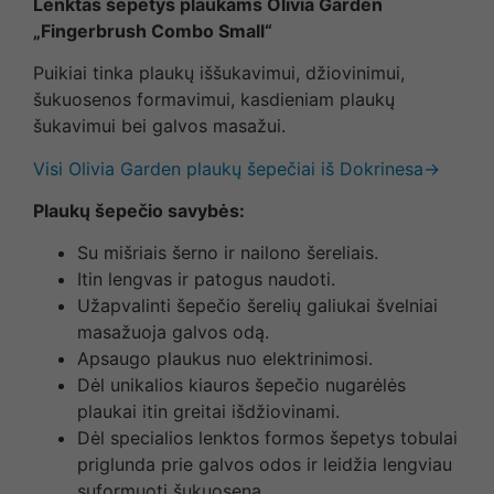
Lenktas šepetys plaukams Olivia Garden
„Fingerbrush Combo Small“
Puikiai tinka plaukų iššukavimui, džiovinimui,
šukuosenos formavimui, kasdieniam plaukų
šukavimui bei galvos masažui.
Visi Olivia Garden plaukų šepečiai iš Dokrinesa→
Plaukų šepečio savybės:
Su mišriais šerno ir nailono šereliais.
Itin lengvas ir patogus naudoti.
Užapvalinti šepečio šerelių galiukai švelniai
masažuoja galvos odą.
Apsaugo plaukus nuo elektrinimosi.
Dėl unikalios kiauros šepečio nugarėlės
plaukai itin greitai išdžiovinami.
Dėl specialios lenktos formos šepetys tobulai
priglunda prie galvos odos ir leidžia lengviau
suformuoti šukuoseną.