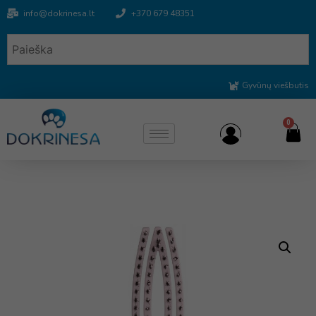
info@dokrinesa.lt
+370 679 48351
Gyvūnų viešbutis
0