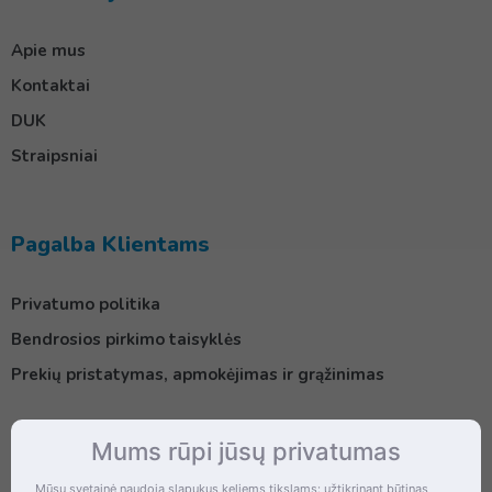
Apie mus
Kontaktai
DUK
Straipsniai
Pagalba Klientams
Privatumo politika
Bendrosios pirkimo taisyklės
Prekių pristatymas, apmokėjimas ir grąžinimas
Mums rūpi jūsų privatumas
Kontaktai
Mūsų svetainė naudoja slapukus keliems tikslams: užtikrinant būtinas