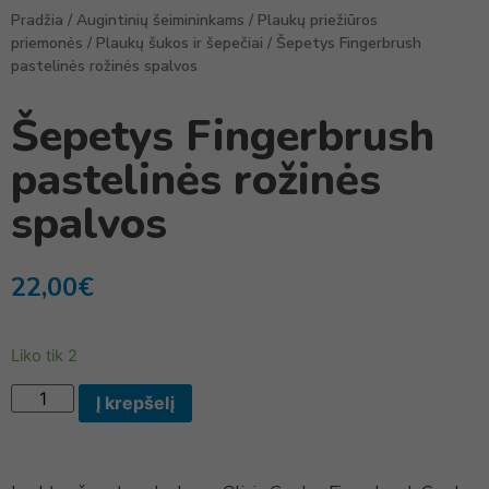
Pradžia
/
Augintinių šeimininkams
/
Plaukų priežiūros
priemonės
/
Plaukų šukos ir šepečiai
/ Šepetys Fingerbrush
pastelinės rožinės spalvos
Šepetys Fingerbrush
pastelinės rožinės
spalvos
22,00
€
Liko tik 2
Į krepšelį