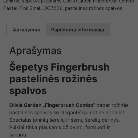
Lenktas šepetys plaukams Olivia Garden Fingerbrush Combo
Pastel Pink Small OG7836, pastelinės rožinės spalvos
Aprašymas
Papildoma informacija
Aprašymas
Šepetys Fingerbrush
pastelinės rožinės
spalvos
Olivia Garden „Fingerbrush Combo“
dabar rožinės
pastelinės spalvos su elegantiška matine apdaila!
Specialus joninių šerelių ir šernų šerelių derinys.
Puikiai tinka plaukams džiovinti, formuoti ir
šukuoti.