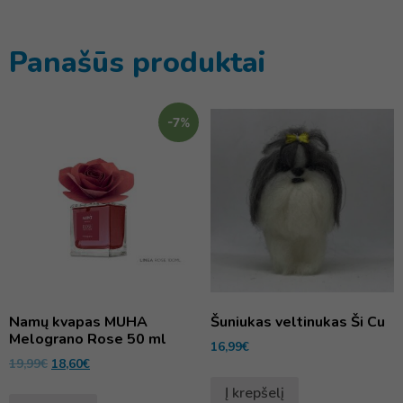
Panašūs produktai
-7%
Namų kvapas MUHA
Šuniukas veltinukas Ši Cu
Melograno Rose 50 ml
16,99
€
19,99
€
18,60
€
Į krepšelį