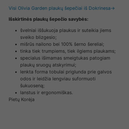
Visi Olivia Garden plaukų šepečiai iš Dokrinesa→
Išskirtinės plaukų šepečio savybės:
švelniai iššukuoja plaukus ir suteikia jiems
sveiko blizgesio;
mišrūs nailono bei 100% šerno šereliai;
tinka tiek trumpiems, tiek ilgiems plaukams;
specialus išimamas smeigtukas patogiam
plaukų sruogų atskyrimui;
lenkta forma tobulai priglunda prie galvos
odos ir leidžia lengviau suformuoti
šukuoseną;
lanstus ir ergonomiškas.
Pietų Korėja