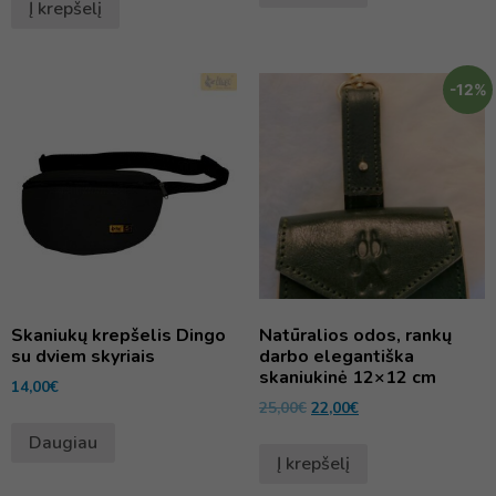
Į krepšelį
-12%
Skaniukų krepšelis Dingo
Natūralios odos, rankų
su dviem skyriais
darbo elegantiška
skaniukinė 12×12 cm
14,00
€
25,00
€
22,00
€
Daugiau
Į krepšelį