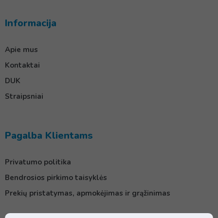
Informacija
Apie mus
Kontaktai
DUK
Straipsniai
Pagalba Klientams
Privatumo politika
Bendrosios pirkimo taisyklės
Prekių pristatymas, apmokėjimas ir grąžinimas