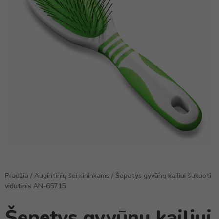
Pradžia
/
Augintinių šeimininkams
/ Šepetys gyvūnų kailiui šukuoti
vidutinis AN-65715
Šepetys gyvūnų kailiui