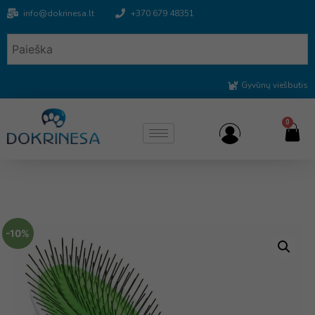
info@dokrinesa.lt
+370 679 48351
Gyvūnų viešbutis
0
-10%