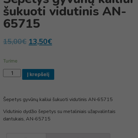
šukuoti vidutinis AN-
65715
15,00
€
13,50
€
Turime
Į krepšelį
Šepetys gyvūnų kailiui šukuoti vidutinis AN-65715
Vidutinio dydžio šepetys su metaliniais užapvalintais
dantukais, AN-65715