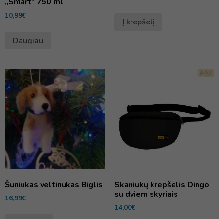
„Smart” 750 ml
10,99
€
Į krepšelį
Daugiau
Šuniukas veltinukas Biglis
Skaniukų krepšelis Dingo
su dviem skyriais
16,99
€
14,00
€