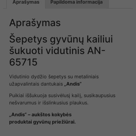
Aprašymas
Papildoma informacija
Aprašymas
Šepetys gyvūnų kailiui
šukuoti vidutinis AN-
65715
Vidutinio dydžio šepetys su metaliniais
užapvalintais dantukais
„Andis“
Puikiai iššukuoja susivėlusį kailį, susikaupusius
nešvarumus ir išslinkusius plaukus.
„Andis“ – aukštos kokybės
produktai gyvūnų priežiūrai.