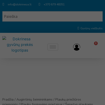
info@dokrinesa.lt
+370 679 48351
Gyvūnų viešbutis
0
Pradžia
/
Augintinių šeimininkams
/
Plaukų priežiūros
priemonės
/
Plaukų formavimo prietaisai
/ Šepetys plaukams