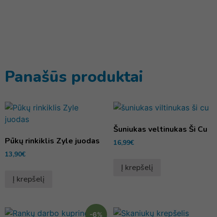
Panašūs produktai
Šuniukas veltinukas Ši Cu
Pūkų rinkiklis Zyle juodas
16,99
€
13,90
€
Į krepšelį
Į krepšelį
-6%