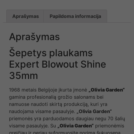
Aprašymas
Papildoma informacija
Aprašymas
Šepetys plaukams
Expert Blowout Shine
35mm
1968 metais Belgijoje įkurta įmonė
„Olivia Garden“
gamina profesionalią grožio salonams bei
namuose naudoti skirtą produkciją, kuri yra
naudojama visame pasaulyje.
„Olivia Garden“
priemonės yra parduodamos daugiau negu 70 šalių
visame pasaulyje. Su
„Olivia Garden“
priemonėmis
greičiau ir geriau suformuosite norimą šukuoseną