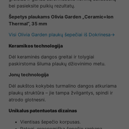
bei pasieksite puikių rezultatų.
Šepetys plaukams Olivia Garden „Ceramic+Ion
Thermal“, 35 mm
Visi Olivia Garden plaukų šepečiai iš Dokrinesa→
Keramikos technologija
Dėl keraminės dangos greitai ir tolygiai
paskirstoma šiluma plaukų džiovinimo metu.
Jonų technologija
Dėl aukštos kokybės turmalino dangos atkuriama
plaukų struktūra – jie tampa žvilgantys, spindi ir
atrodo glotnesni.
Unikalus patentuotas dizainas
Vientisas šepečio korpusas.
Patogi, ergonomiška šepečio rankena.