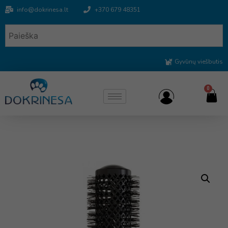
info@dokrinesa.lt
+370 679 48351
Gyvūnų viešbutis
0