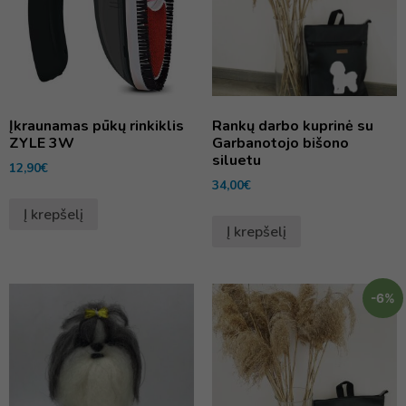
Įkraunamas pūkų rinkiklis
Rankų darbo kuprinė su
ZYLE 3W
Garbanotojo bišono
siluetu
12,90
€
34,00
€
Į krepšelį
Į krepšelį
-6%