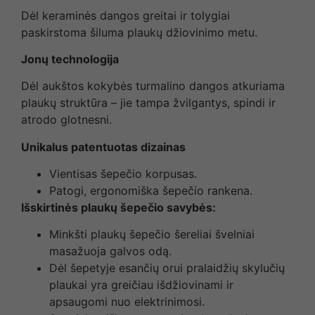
Dėl keraminės dangos greitai ir tolygiai
paskirstoma šiluma plaukų džiovinimo metu.
Jonų technologija
Dėl aukštos kokybės turmalino dangos atkuriama
plaukų struktūra – jie tampa žvilgantys, spindi ir
atrodo glotnesni.
Unikalus patentuotas dizainas
Vientisas šepečio korpusas.
Patogi, ergonomiška šepečio rankena.
Išskirtinės plaukų šepečio savybės:
Minkšti plaukų šepečio šereliai švelniai
masažuoja galvos odą.
Dėl šepetyje esančių orui pralaidžių skylučių
plaukai yra greičiau išdžiovinami ir
apsaugomi nuo elektrinimosi.