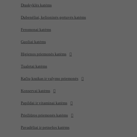
Draskyklės katėms
Dubenėliai, kelioninės gertuvės katėms
Feromonai katėms
Guoliai katėms
Higienos priemonės katėms
Tualetai katėms
Kačių kraikas ir valymo priemonės
Konservai katėms
Papildai ir vitaminai katėms
Priežiūros priemonės katėms
Pavadėliai ir petnešos katėms