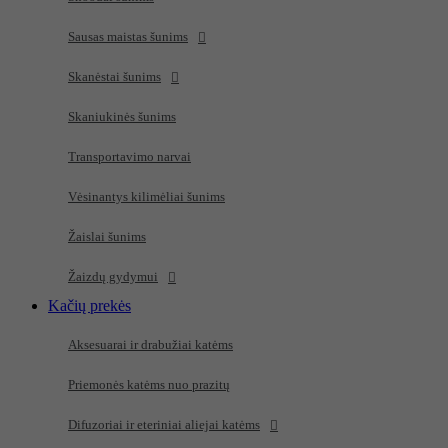
Sausas maistas šunims
Skanėstai šunims
Skaniukinės šunims
Transportavimo narvai
Vėsinantys kilimėliai šunims
Žaislai šunims
Žaizdų gydymui
Kačių prekės
Aksesuarai ir drabužiai katėms
Priemonės katėms nuo prazitų
Difuzoriai ir eteriniai aliejai katėms