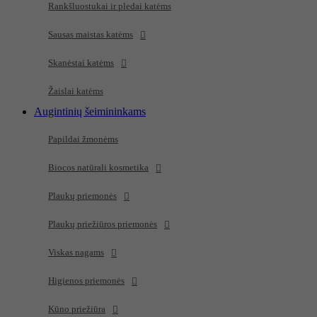
Rankšluostukai ir pledai katėms
Sausas maistas katėms
Skanėstai katėms
Žaislai katėms
Augintinių šeimininkams
Papildai žmonėms
Biocos natūrali kosmetika
Plaukų priemonės
Plaukų priežiūros priemonės
Viskas nagams
Higienos priemonės
Kūno priežiūra