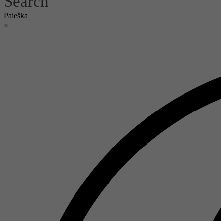
Search
Paieška
×