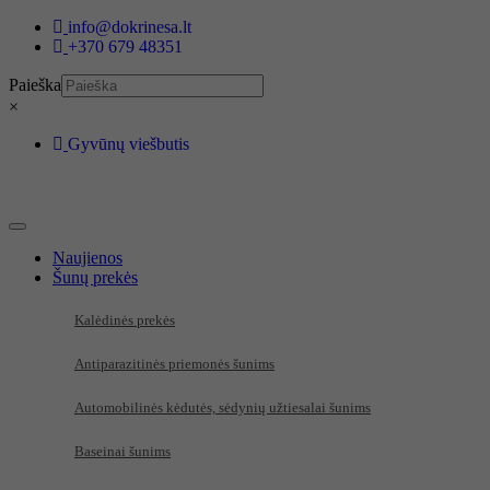
Eiti
info@dokrinesa.lt
prie
+370 679 48351
turinio
Paieška
×
Gyvūnų viešbutis
Naujienos
Šunų prekės
Kalėdinės prekės
Antiparazitinės priemonės šunims
Automobilinės kėdutės, sėdynių užtiesalai šunims
Baseinai šunims