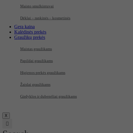
Maisto smulkintuvai
Dėklai – rankinės – kosmetinės
Gera kaina
Kalėdinės prekės
Graužikų prekės
Maistas graužikams
Papildai graužikams
Higienos prekės graužikams
Žaislai graužikams
Girdyklos ir dubenėliai graužikams
X