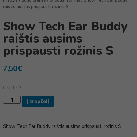
Pradžia
/
Šunų prekės
/
Snoodai šunims
/ Show Tech Ear Buddy
raištis ausims prispausti rožinis S
Show Tech Ear Buddy
raištis ausims
prispausti rožinis S
7,50
€
Liko tik 2
Į krepšelį
Show Tech Ear Buddy raištis ausims prispausti rožinis S