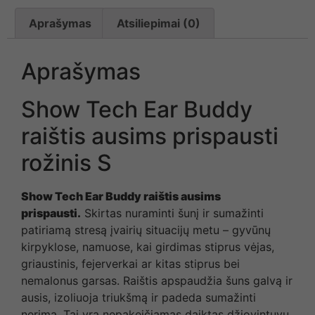
Aprašymas
Atsiliepimai (0)
Aprašymas
Show Tech Ear Buddy
raištis ausims prispausti
rožinis S
Show Tech Ear Buddy raištis ausims
prispausti.
Skirtas nuraminti šunį ir sumažinti
patiriamą stresą įvairių situacijų metu – gyvūnų
kirpyklose, namuose, kai girdimas stiprus vėjas,
griaustinis, fejerverkai ar kitas stiprus bei
nemalonus garsas. Raištis apspaudžia šuns galvą ir
ausis, izoliuoja triukšmą ir padeda sumažinti
nerimą. Tai yra nepakeičiamas daiktas džiovintuvu