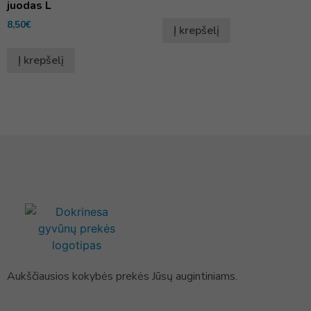
juodas L
8,50
€
Į krepšelį
Į krepšelį
Aukščiausios kokybės prekės Jūsų augintiniams.