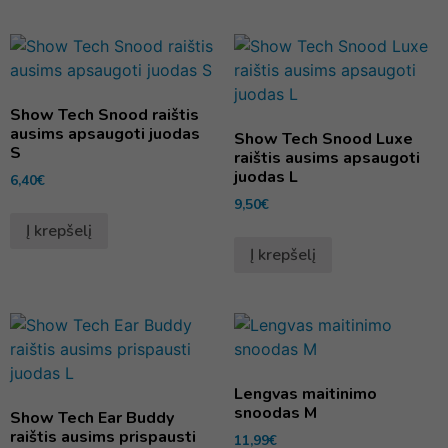
Show Tech Snood raištis
ausims apsaugoti juodas
Show Tech Snood Luxe
S
raištis ausims apsaugoti
juodas L
6,40
€
9,50
€
Į krepšelį
Į krepšelį
Lengvas maitinimo
snoodas M
Show Tech Ear Buddy
raištis ausims prispausti
11,99
€