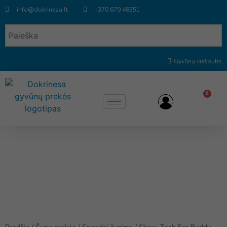
info@dokrinesa.lt
+370 679 48351
Gyvūnų viešbutis
0