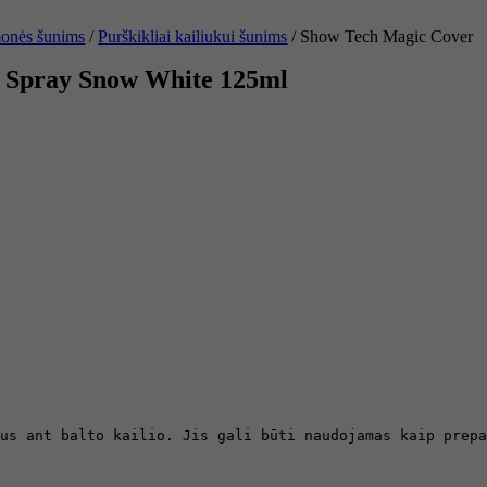
monės šunims
/
Purškikliai kailiukui šunims
/ Show Tech Magic Cover
 Spray Snow White 125ml