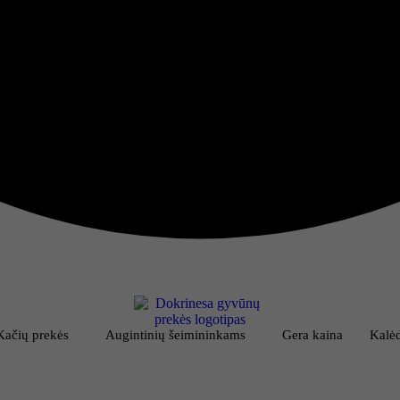
Kačių prekės
Augintinių šeimininkams
Gera kaina
Kalėd