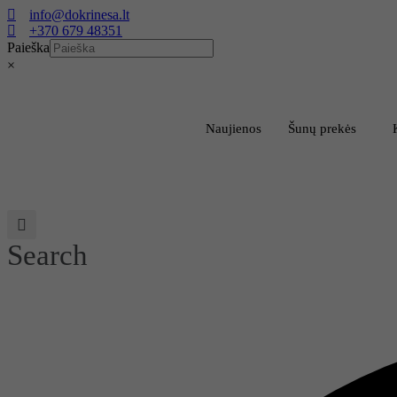
Eiti
info@dokrinesa.lt
prie
+370 679 48351
turinio
Paieška
×
Naujienos
Šunų prekės
Search