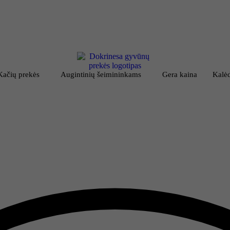
Kačių prekės
Augintinių šeimininkams
Gera kaina
Kalėd