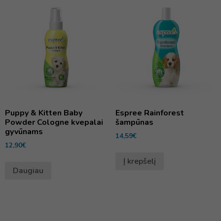
Puppy & Kitten Baby
Espree Rainforest
Powder Cologne kvepalai
šampūnas
gyvūnams
14,59
€
12,90
€
Į krepšelį
Daugiau