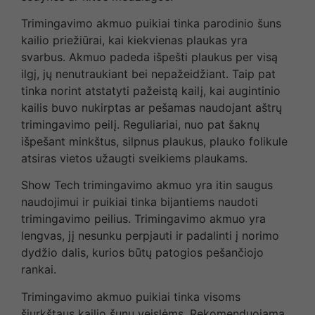
Trimingavimo akmuo puikiai tinka parodinio šuns
kailio priežiūrai, kai kiekvienas plaukas yra
svarbus. Akmuo padeda išpešti plaukus per visą
ilgį, jų nenutraukiant bei nepažeidžiant. Taip pat
tinka norint atstatyti pažeistą kailį, kai augintinio
kailis buvo nukirptas ar pešamas naudojant aštrų
trimingavimo peilį. Reguliariai, nuo pat šaknų
išpešant minkštus, silpnus plaukus, plauko folikule
atsiras vietos užaugti sveikiems plaukams.
Show Tech trimingavimo akmuo yra itin saugus
naudojimui ir puikiai tinka bijantiems naudoti
trimingavimo peilius. Trimingavimo akmuo yra
lengvas, jį nesunku perpjauti ir padalinti į norimo
dydžio dalis, kurios būtų patogios pešančiojo
rankai.
Trimingavimo akmuo puikiai tinka visoms
šiurkštaus kailio šunų veislėms. Rekomenduojama