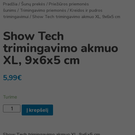
Pradžia
/
Šunų prekės
/
Priežiūros priemonės
šunims
/
Trimingavimo priemonės
/
Kreidos ir pudros
trimingavimui
/ Show Tech trimingavimo akmuo XL, 9x6x5 cm
Show Tech
trimingavimo akmuo
XL, 9x6x5 cm
5,99
€
Turime
Į krepšelį
Show Tech trimingavimo akmuo XL, 9x6x5 cm