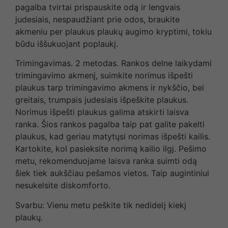
pagalba tvirtai prispauskite odą ir lengvais
judesiais, nespaudžiant prie odos, braukite
akmeniu per plaukus plaukų augimo kryptimi, tokiu
būdu iššukuojant poplaukį.
Trimingavimas. 2 metodas. Rankos delne laikydami
trimingavimo akmenį, suimkite norimus išpešti
plaukus tarp trimingavimo akmens ir nykščio, bei
greitais, trumpais judesiais išpeškite plaukus.
Norimus išpešti plaukus galima atskirti laisva
ranka. Šios rankos pagalba taip pat galite pakelti
plaukus, kad geriau matytųsi norimas išpešti kailis.
Kartokite, kol pasieksite norimą kailio ilgį. Pešimo
metu, rekomenduojame laisva ranka suimti odą
šiek tiek aukščiau pešamos vietos. Taip augintiniui
nesukelsite diskomforto.
Svarbu: Vienu metu peškite tik nedidelį kiekį
plaukų.