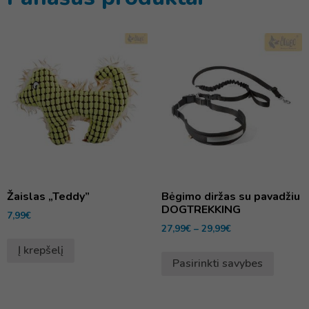
Žaislas „Teddy”
Bėgimo diržas su pavadžiu
DOGTREKKING
7,99
€
27,99
€
–
29,99
€
Į krepšelį
Pasirinkti savybes