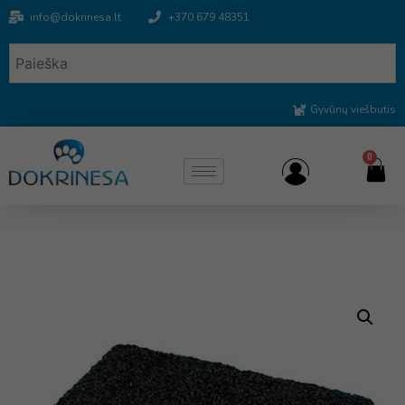
info@dokrinesa.lt
+370 679 48351
Gyvūnų viešbutis
0