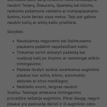
naudoti Terjerų, Šnaucerių, Spanielių bei kitoms,
rankomis pešamoms veislėms ar trumpaplaukiams
šunims, kurie šeriasi visus metus. Taip pat galima
naudoti kačių ar arklių kailio priežiūrai.
Savybės:
Naudojamas negyviems bei išslinkusiems
plaukams pašalinti nepažeidžiant kailio;
Tinkamas norint atstatyti pažeistą bei
nusilpusį kailį po kirpimo ar neteisingai atlikto
trimingavimo;
Padeda išvalyti sunkiai surenkamus augintinio
plaukus nuo sofos, kilimo, automoblio
sėdynės ar kitos medžiagos;
Nedidelio svorio, lengvas naudoti.
Svarbu: Teisingai atliekama trimingavimo
procedūra nežaloja augintinio. Pilnai išaugę, negyvi
plaukai yra pasiruošę iškristi ir iš augintinio odos