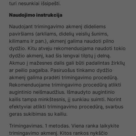
turi nesunkiai išsipešti.
Naudojimo instrukcija
Naudojant trimingavimo akmenį dideliems
paviršiams (arkliams, didelių veislių šunims,
kilimams ir pan.), akmenį galima naudoti pilno
dydžio. Kitu atveju rekomenduojama naudoti tokio
dydžio akmenį, kad šis lengvai tilptų į delną.
Akmuo į mažesnes dalis gali būti padalintas žirklių
ar peilio pagalba. Pasiruošus tinkamo dydžio
akmenį galima pradėti trimingavimo procedūrą.
Rekomenduojame trimingavimo procedūrą atlikti
augintinio neišmaudžius. Išmaudyto augintinio
kailis tampa minkštesnis, jį sunkiau suimti. Norint
efektyviai atlikti trimingavimo procedūrą, svarbus
geras sukibimas su kailiu.
Trimingavimas. 1 metodas. Viena ranka laikykite
trimingavimo akmenį. Kitos rankos nykščio