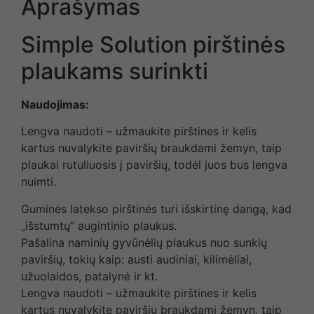
Aprašymas
Simple Solution pirštinės
plaukams surinkti
Naudojimas:
Lengva naudoti – užmaukite pirštines ir kelis
kartus nuvalykite paviršių braukdami žemyn, taip
plaukai rutuliuosis į paviršių, todėl juos bus lengva
nuimti.
Guminės latekso pirštinės turi išskirtinę dangą, kad
„išstumtų” augintinio plaukus.
Pašalina naminių gyvūnėlių plaukus nuo sunkių
paviršių, tokių kaip: austi audiniai, kilimėliai,
užuolaidos, patalynė ir kt.
Lengva naudoti – užmaukite pirštines ir kelis
kartus nuvalykite paviršių braukdami žemyn, taip