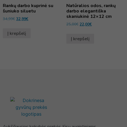
Rankų darbo kuprinė su
Natūralios odos, rankų
šuniuko siluetu
darbo elegantiška
skaniukinė 12×12 cm
34,99
€
32,99
€
25,00
€
22,00
€
Į krepšelį
Į krepšelį
Aukščiausios kokybės prekės Jūsų augintiniams.