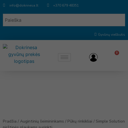
info@dokrinesa.lt
+370 679 48351
Gyvūnų viešbutis
0
Pradžia
/
Augintinių šeimininkams
/
Pūkų rinkikliai
/ Simple Solution
pirštinės plaukams surinkti