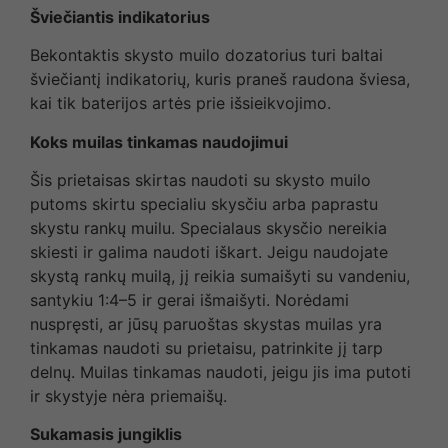
Šviečiantis indikatorius
Bekontaktis skysto muilo dozatorius turi baltai
šviečiantį indikatorių, kuris praneš raudona šviesa,
kai tik baterijos artės prie išsieikvojimo.
Koks muilas tinkamas naudojimui
Šis prietaisas skirtas naudoti su skysto muilo
putoms skirtu specialiu skysčiu arba paprastu
skystu rankų muilu. Specialaus skysčio nereikia
skiesti ir galima naudoti iškart. Jeigu naudojate
skystą rankų muilą, jį reikia sumaišyti su vandeniu,
santykiu 1:4–5 ir gerai išmaišyti. Norėdami
nuspręsti, ar jūsų paruoštas skystas muilas yra
tinkamas naudoti su prietaisu, patrinkite jį tarp
delnų. Muilas tinkamas naudoti, jeigu jis ima putoti
ir skystyje nėra priemaišų.
Sukamasis jungiklis