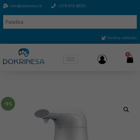
info@dokrinesa.lt
+370 679 48351
Gyvūnų viešbutis
0
-5%