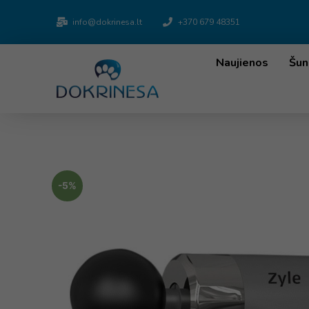
info@dokrinesa.lt
+370 679 48351
Naujienos
Šun
-5%