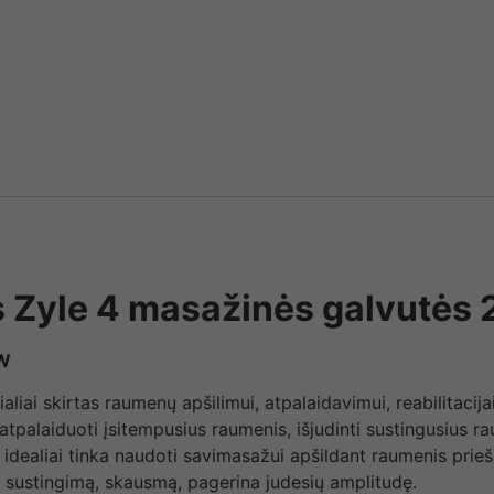
 Zyle 4 masažinės galvutės 
 W
liai skirtas raumenų apšilimui, atpalaidavimui, reabilitacija
tpalaiduoti įsitempusius raumenis, išjudinti sustingusius 
ealiai tinka naudoti savimasažui apšildant raumenis prieš tr
a sustingimą, skausmą, pagerina judesių amplitudę.