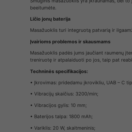
Smūginis masažuoklis yra įkraunamas, dėl to jū
beeitumėte.
Ličio jonų baterija
Masažuoklis turi integruotą patvarią ir ilgaamž
Įvairioms problemos ir skausmams
Masažuoklis padės jums jaučiant raumenų įtem
treniruotę ir atpalaiduoti po jos, taip pat reabil
Techninės specifikacijos:
• Įkrovimas: pridedamu įkrovikliu, UAB – C tip
• Vibracijų skaičius: 3200/min;
• Vibracijos gylis: 10 mm;
• Baterijos talpa: 1800 mAh;
• Variklis: 20 W, skaitmeninis;