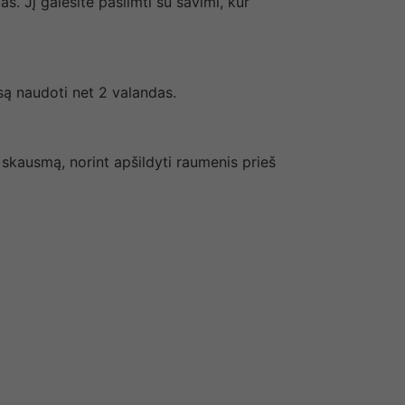
s. Jį galėsite pasiimti su savimi, kur
isą naudoti net 2 valandas.
skausmą, norint apšildyti raumenis prieš