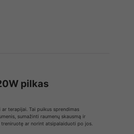
20W pilkas
i ar terapijai. Tai puikus sprendimas
raumenis, sumažinti raumenų skausmą ir
eniruotę ar norint atsipalaiduoti po jos.