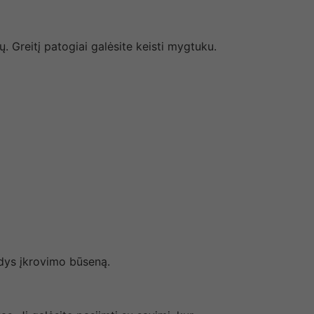
. Greitį patogiai galėsite keisti mygtuku.
odys įkrovimo būseną.