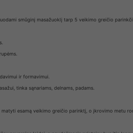
liuodami smūginį masažuoklį tarp 5 veikimo greičio parinkčių
s.
grupėms.
davimui ir formavimui.
masažui, tinka sąnariams, delnams, padams.
ai matyti esamą veikimo greičio parinktį, o įkrovimo metu r