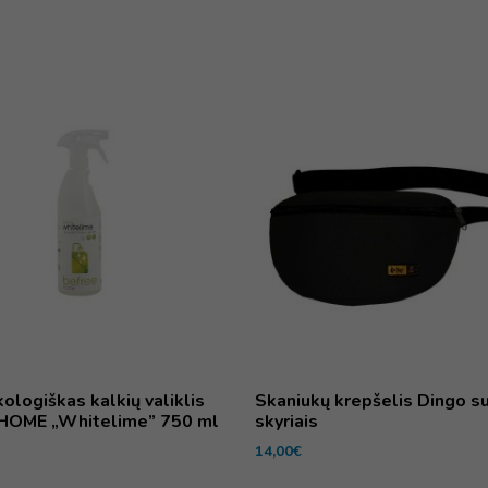
kologiškas kalkių valiklis
Skaniukų krepšelis Dingo s
HOME „Whitelime” 750 ml
skyriais
14,00
€