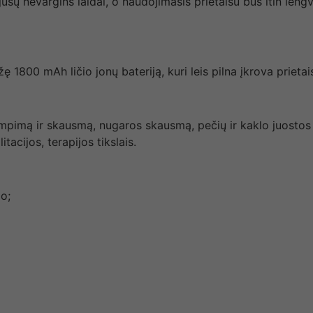
sų nevargins laidai, o naudojimasis prietaisu bus itin lengva
ę 1800 mAh ličio jonų bateriją, kuri leis pilna įkrova prieta
pimą ir skausmą, nugaros skausmą, pečių ir kaklo juostos 
itacijos, terapijos tikslais.
o;