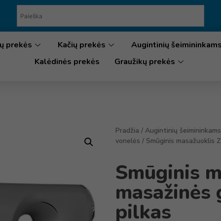
ų prekės
Kačių prekės
Augintinių šeimininkam
Kalėdinės prekės
Graužikų prekės
Pradžia
/
Augintinių šeimininkams
vonelės
/ Smūginis masažuoklis 
Smūginis m
masažinės 
pilkas