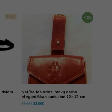
-12%
u dviem
Natūralios odos, rankų darbo
elegantiška skaniukinė 12×12 cm
25,00
€
22,00
€