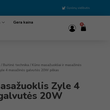
Gyvūnų viešbutis
s
Gera kaina
0
/
Buitinė technika
/
Kūno masažuokliai ir masažinės
Zyle 4 masažinės galvutės 20W pilkas
asažuoklis Zyle 4
galvutės 20W