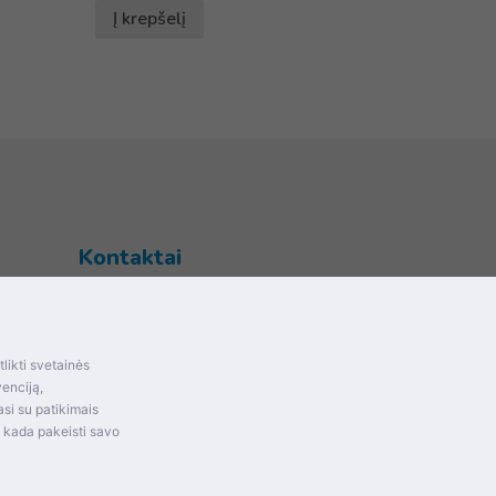
Į krepšelį
Kontaktai
Šventupės g. 28, Kaunas, Lietuva
+370 (672) 27 650
likti svetainės
info@dokrinesa.lt
mas ir
venciją,
si su patikimais
MB PETHOMEPEOPLE
t kada pakeisti savo
Įmonės kodas: 305695822