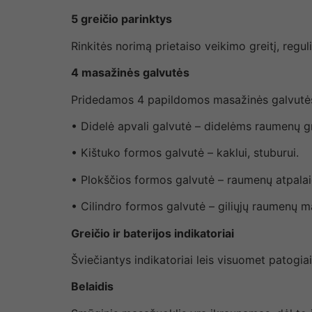
5 greičio parinktys
Rinkitės norimą prietaiso veikimo greitį, regu
4 masažinės galvutės
Pridedamos 4 papildomos masažinės galvutė
• Didelė apvali galvutė – didelėms raumenų 
• Kištuko formos galvutė – kaklui, stuburui.
• Plokščios formos galvutė – raumenų atpalai
• Cilindro formos galvutė – giliųjų raumenų 
Greičio ir baterijos indikatoriai
Šviečiantys indikatoriai leis visuomet patogi
Belaidis