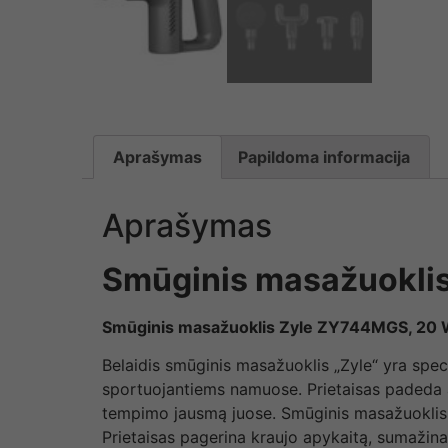
Aprašymas
Papildoma informacija
Aprašymas
Smūginis masažuoklis
Smūginis masažuoklis Zyle ZY744MGS, 20
Belaidis smūginis masažuoklis „Zyle“ yra specia
sportuojantiems namuose. Prietaisas padeda a
tempimo jausmą juose. Smūginis masažuoklis id
Prietaisas pagerina kraujo apykaitą, sumažin