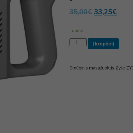
35,00
€
33,25
€
Turime
Į krepšelį
Smūginis masažuoklis Zyle Z