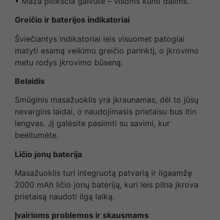
• Maža plokščia galvutė – visoms kūno dalims.
Greičio ir baterijos indikatoriai
Šviečiantys indikatoriai leis visuomet patogiai
matyti esamą veikimo greičio parinktį, o įkrovimo
metu rodys įkrovimo būseną.
Belaidis
Smūginis masažuoklis yra įkraunamas, dėl to jūsų
nevargins laidai, o naudojimasis prietaisu bus itin
lengvas. Jį galėsite pasiimti su savimi, kur
beeitumėte.
Ličio jonų baterija
Masažuoklis turi integruotą patvarią ir ilgaamžę
2000 mAh ličio jonų bateriją, kuri leis pilna įkrova
prietaisą naudoti ilgą laiką.
Įvairioms problemos ir skausmams