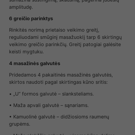
amplitudę.
6 greičio parinktys
Rinkitės norimą prietaiso veikimo greitį,
reguliuodami smūginį masažuoklį tarp 6 skirtingų
veikimo greičio parinkčių. Greitį patogiai galėsite
keisti mygtuku.
4 masažinės galvutės
Pridedamos 4 pakaitinės masažinės galvutės,
skirtos naudoti pagal skirtingas kūno sritis:
• „U“ formos galvutė – slanksteliams.
• Maža apvali galvutė – sąnariams.
• Kamuolinė galvutė – didžiosioms raumenų
grupėms.