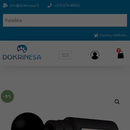
info@dokrinesa.lt
+370 679 48351
Gyvūnų viešbutis
0
-5%