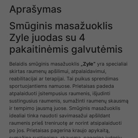
Aprašymas
Smūginis masažuoklis
Zyle juodas su 4
pakaitinėmis galvutėmis
Belaidis smūginis masažuoklis
„Zyle“
yra specialiai
skirtas raumenų apšilimui, atpalaidavimui,
reabilitacijai ar terapijai. Tai puikus sprendimas
sportuojantiems namuose. Prietaisas padeda
atpalaiduoti įsitempusius raumenis, išjudinti
sustingusius raumenis, sumažinti raumenų skausmą
ir tempimo jausmą juose. Smūginis masažuoklis
idealiai tinka naudoti savimasažui apšildant
raumenis prieš treniruotę ar norint atsipalaiduoti
po jos. Prietaisas pagerina kraujo apykaitą,
sumažina sustingimą, skausmą, pagerina judesių