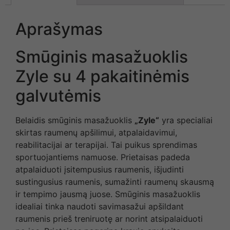
Aprašymas
Smūginis masažuoklis
Zyle su 4 pakaitinėmis
galvutėmis
Belaidis smūginis masažuoklis
„Zyle“
yra specialiai
skirtas raumenų apšilimui, atpalaidavimui,
reabilitacijai ar terapijai. Tai puikus sprendimas
sportuojantiems namuose. Prietaisas padeda
atpalaiduoti įsitempusius raumenis, išjudinti
sustingusius raumenis, sumažinti raumenų skausmą
ir tempimo jausmą juose. Smūginis masažuoklis
idealiai tinka naudoti savimasažui apšildant
raumenis prieš treniruotę ar norint atsipalaiduoti