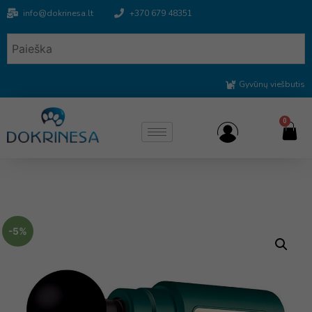
info@dokrinesa.lt
+370 679 48351
Gyvūnų viešbutis
0
-5%