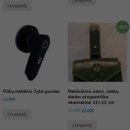
Į krepšelį
Į krepšelį
-12%
Pūkų rinkiklis Zyle juodas
Natūralios odos, rankų
darbo elegantiška
13,90
€
skaniukinė 12×12 cm
25,00
€
22,00
€
Į krepšelį
Į krepšelį