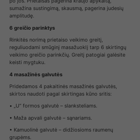
po jos. Prietaisas pagerina kraujo apykaitą,
sumažina sustingimą, skausmą, pagerina judesių
amplitudę.
6 greičio parinktys
Rinkitės norimą prietaiso veikimo greitį,
reguliuodami smūginį masažuoklį tarp 6 skirtingų
veikimo greičio parinkčių. Greitį patogiai galėsite
keisti mygtuku.
4 masažinės galvutės
Pridedamos 4 pakaitinės masažinės galvutės,
skirtos naudoti pagal skirtingas kūno sritis:
• „U“ formos galvutė – slanksteliams.
• Maža apvali galvutė – sąnariams.
• Kamuolinė galvutė – didžiosioms raumenų
grupėms.