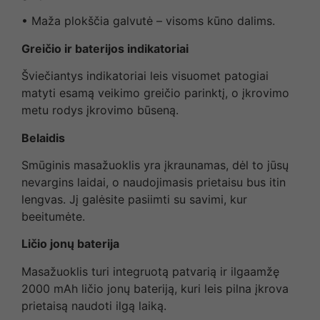
• Maža plokščia galvutė – visoms kūno dalims.
Greičio ir baterijos indikatoriai
Šviečiantys indikatoriai leis visuomet patogiai
matyti esamą veikimo greičio parinktį, o įkrovimo
metu rodys įkrovimo būseną.
Belaidis
Smūginis masažuoklis yra įkraunamas, dėl to jūsų
nevargins laidai, o naudojimasis prietaisu bus itin
lengvas. Jį galėsite pasiimti su savimi, kur
beeitumėte.
Ličio jonų baterija
Masažuoklis turi integruotą patvarią ir ilgaamžę
2000 mAh ličio jonų bateriją, kuri leis pilna įkrova
prietaisą naudoti ilgą laiką.