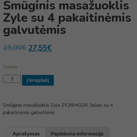
Smūginis masažuoklis
Zyle su 4 pakaitinėmis
galvutėmis
29,00
€
27,55
€
Turime
Į krepšelį
Smūginis masažuoklis Zyle ZY28MGGR, žalias, su 4
pakaitinėmis galvutėmis
Aprašymas
Papildoma informacija