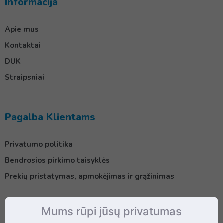
Informacija
Apie mus
Kontaktai
DUK
Straipsniai
Pagalba Klientams
Privatumo politika
Bendrosios pirkimo taisyklės
Prekių pristatymas, apmokėjimas ir grąžinimas
Mums rūpi jūsų privatumas
Kontaktai