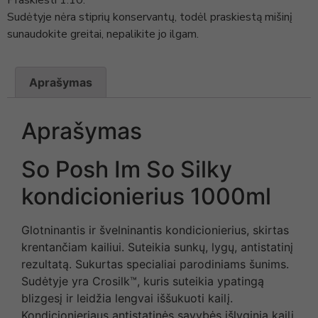
Sudėtyje nėra stiprių konservantų, todėl praskiestą mišinį
sunaudokite greitai, nepalikite jo ilgam.
Aprašymas
Aprašymas
So Posh Im So Silky
kondicionierius 1000ml
Glotninantis ir švelninantis kondicionierius, skirtas
krentančiam kailiui. Suteikia sunkų, lygų, antistatinį
rezultatą. Sukurtas specialiai parodiniams šunims.
Sudėtyje yra Crosilk™, kuris suteikia ypatingą
blizgesį ir leidžia lengvai iššukuoti kailį.
Kondicionieriaus antistatinės savybės išlyginia kailį,