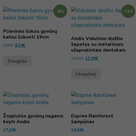
-8%
-13%
Plieninės šukos gyvūnų
kailiui šukuoti 19cm
Andis Vidutinio dydžio
šepetys su metaliniais
9,00
€
8,29
€
užapvalintais dantukais
14,99
€
12,99
€
Daugiau
Į krepšelį
Žnyplutės gyvūnų nagams
Espree Rainforest
kirpti Andis
šampūnas
17,29
€
14,59
€