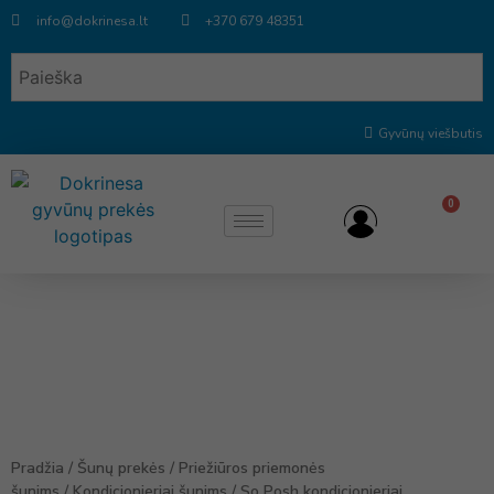
info@dokrinesa.lt
+370 679 48351
Gyvūnų viešbutis
0
Pradžia
/
Šunų prekės
/
Priežiūros priemonės
šunims
/
Kondicionieriai šunims
/
So Posh kondicionieriai