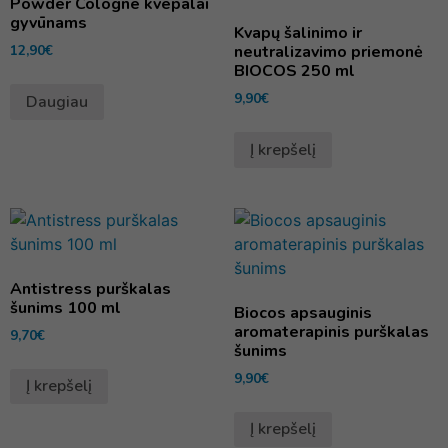
Powder Cologne kvepalai
gyvūnams
Kvapų šalinimo ir
12,90
€
neutralizavimo priemonė
BIOCOS 250 ml
9,90
€
Daugiau
Į krepšelį
Antistress purškalas
šunims 100 ml
Biocos apsauginis
aromaterapinis purškalas
9,70
€
šunims
9,90
€
Į krepšelį
Į krepšelį