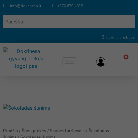
info@dokrinesa.lt
+370 679 48351
Gyvūnų viešbutis
0
Pradžia
/
Šunų prekės
/
Skanėstai šunims
/
Šokoladas
šunims
/ Šokoladas šunims