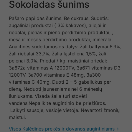
Šokoladas šunims
Pašaro papildas
šunims
. Be cukraus. Sudėtis:
augaliniai produktai ( 3% kakavos), aliejai ir
riebalai, pienas ir pieno perdirbimo produktai, ,
mėsa ir mėsos perdirbimo produktai, mineralai.
Analitinės sudedamosios dalys: žali baltymai 6.9%,
žali riebalai 33,7%, žalia ląsteliena 1,5%, žali
pelenai 3,0%. Priedai / kg: maistiniai priedai:
3a672a vitaminas A 12000TV, 3a671 vitaminas D3
1200TV, 3a700 vitaminas E 48mg, 3a300
vitaminas C 40mg. Duoti 2 – 5 gabaliukus per
dieną.
Neduoti jaunesniems nei
6
mėn
esių
šuniukams. Visad
a šalia turi stovėti
vandens.
Nepalik
ite
augintinio be priežiūros
.
Laikyti sausoje, vėsioje vietoje. Nevartoti žmonių
maistui.
Visos Kalėdinės prekės ir dovanos augintiniams→