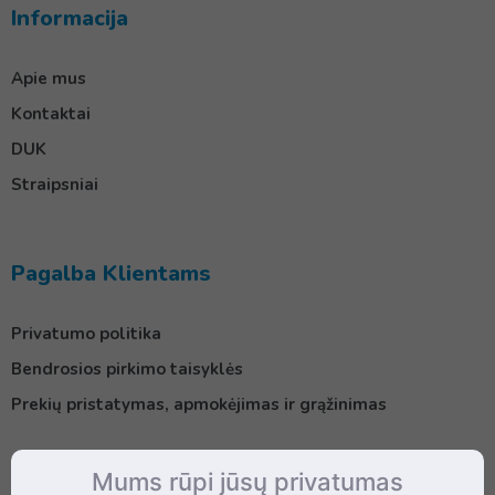
Informacija
Apie mus
Kontaktai
DUK
Straipsniai
Pagalba Klientams
Privatumo politika
Bendrosios pirkimo taisyklės
Prekių pristatymas, apmokėjimas ir grąžinimas
Mums rūpi jūsų privatumas
Kontaktai