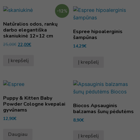
-12%
Natūralios odos, rankų
darbo elegantiška
Espree hipoalerginis
skaniukinė 12×12 cm
šampūnas
25,00
€
22,00
€
14,29
€
Į krepšelį
Į krepšelį
Puppy & Kitten Baby
Powder Cologne kvepalai
Biocos Apsauginis
gyvūnams
balzamas šunų pėdutėms
12,90
€
8,90
€
Daugiau
Į krepšelį