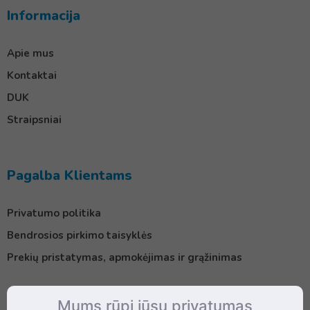
Informacija
Apie mus
Kontaktai
DUK
Straipsniai
Pagalba Klientams
Privatumo politika
Bendrosios pirkimo taisyklės
Prekių pristatymas, apmokėjimas ir grąžinimas
Mums rūpi jūsų privatumas