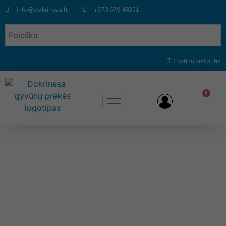
info@dokrinesa.lt
+370 679 48351
Gyvūnų viešbutis
0