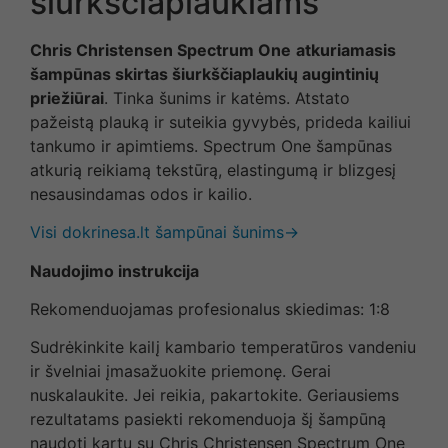
šiurkščiaplaukiams
Chris Christensen Spectrum One
atkuriamasis
šampūnas skirtas šiurkščiaplaukių augintinių
priežiūrai
. Tinka šunims ir katėms. Atstato
pažeistą plauką ir suteikia gyvybės, prideda kailiui
tankumo ir apimtiems. Spectrum One šampūnas
atkurią reikiamą tekstūrą, elastingumą ir blizgesį
nesausindamas odos ir kailio.
Visi dokrinesa.lt šampūnai šunims→
Naudojimo instrukcija
Rekomenduojamas profesionalus skiedimas: 1:8
Sudrėkinkite kailį kambario temperatūros vandeniu
ir švelniai įmasažuokite priemonę. Gerai
nuskalaukite. Jei reikia, pakartokite. Geriausiems
rezultatams pasiekti rekomenduoja šį šampūną
naudoti kartu su Chris Christensen Spectrum One