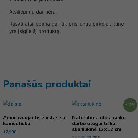
Atsiliepimų dar nėra.
Rašyti atsiliepimą gali tik prisijungę pirkėjai, kurie
yra įsigiję šį produktą.
Panašūs produktai
-12%
Amortizuojantis žaislas su
Natūralios odos, rankų
kamuoliuku
darbo elegantiška
skaniukinė 12×12 cm
17,99
€
25,00
€
22,00
€