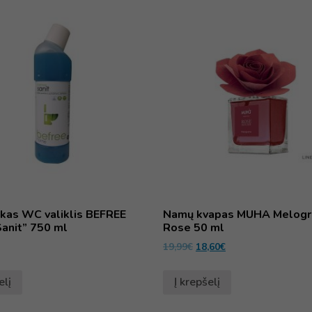
kas WC valiklis BEFREE
Namų kvapas MUHA Melogr
anit” 750 ml
Rose 50 ml
19,99
€
18,60
€
elį
Į krepšelį