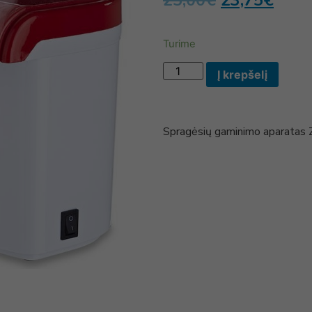
25,00
€
23,75
€
Turime
Į krepšelį
Spragėsių gaminimo aparata