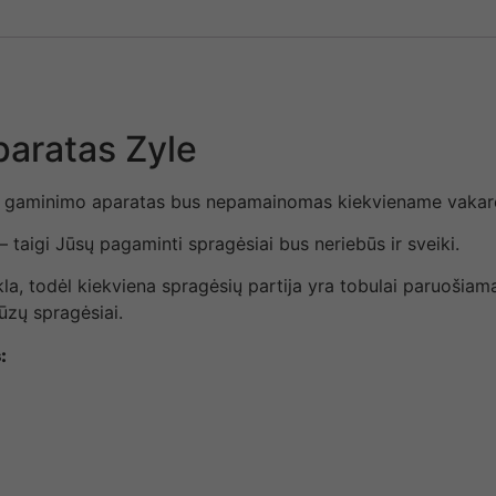
paratas Zyle
 gaminimo aparatas bus nepamainomas kiekviename vakarėly
– taigi Jūsų pagaminti spragėsiai bus neriebūs ir sveiki.
kla, todėl kiekviena spragėsių partija yra tobulai paruošiama
ūzų spragėsiai.
: