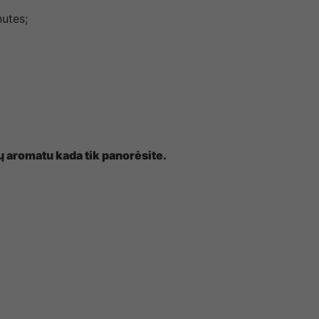
nutes;
 aromatu kada tik panorėsite.