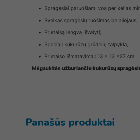
Spragėsiai paruošiami vos per kelias mi
Sveikas spragėsių ruošimas be aliejaus;
Prietaisą lengva išvalyti;
Speciali kukurūzų grūdelių talpykla;
Prietaiso išmatavimai: 13 x 13 x27 cm.
Mėgaukitės
užburiančiu kukurūzų spragėsių
Panašūs produktai