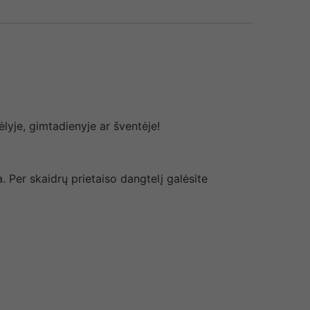
je, gimtadienyje ar šventėje!
. Per skaidrų prietaiso dangtelį galėsite