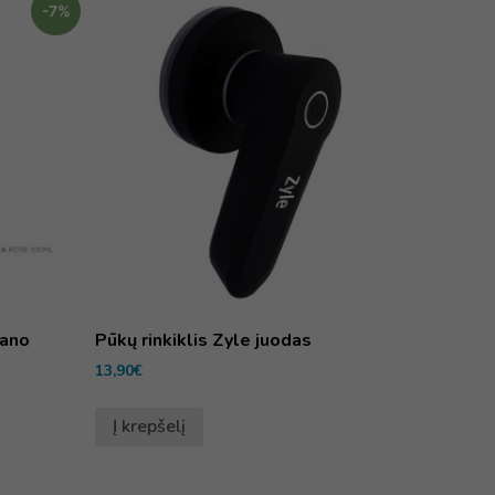
-7%
ano
Pūkų rinkiklis Zyle juodas
13,90
€
Į krepšelį