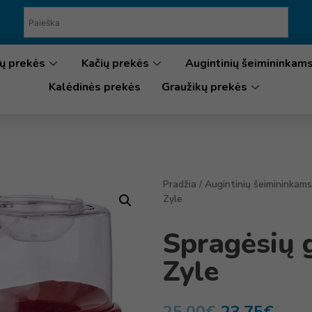
ų prekės
Kačių prekės
Augintinių šeimininkam
Kalėdinės prekės
Graužikų prekės
Pradžia
/
Augintinių šeimininkams
Zyle
Spragėsių 
Zyle