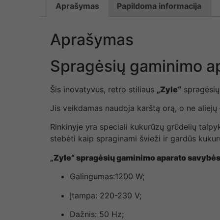
Aprašymas
Papildoma informacija
Aprašymas
Spragėsių gaminimo a
Šis inovatyvus, retro stiliaus
„Zyle“
spragėsių
Jis veikdamas naudoja karštą orą, o ne aliejų 
Rinkinyje yra speciali kukurūzų grūdelių talpy
stebėti kaip spraginami švieži ir gardūs kukur
„
Zyle“ spragėsių gaminimo aparato savybės
Galingumas:1200 W;
Įtampa: 220-230 V;
Dažnis: 50 Hz;