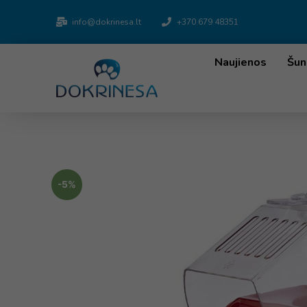
info@dokrinesa.lt
+370 679 48351
Naujienos
Šun
-5%