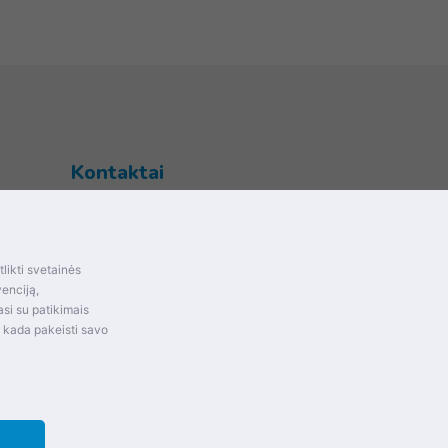
Kontaktai
Šventupės g. 28, Kaunas, Lietuva
+370 (672) 27 650
likti svetainės
info@dokrinesa.lt
mas ir
venciją,
si su patikimais
MB PETHOMEPEOPLE
t kada pakeisti savo
Įmonės kodas: 305695822