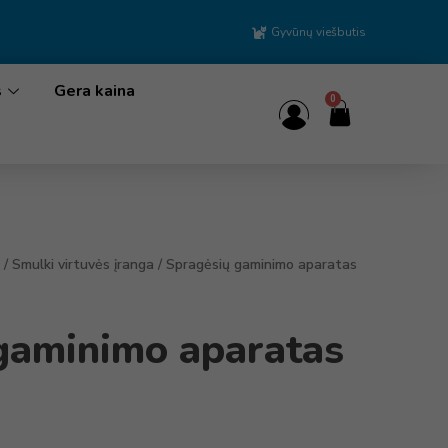
Gyvūnų viešbutis
s
Gera kaina
0
/
Smulki virtuvės įranga
/ Spragėsių gaminimo aparatas
gaminimo aparatas