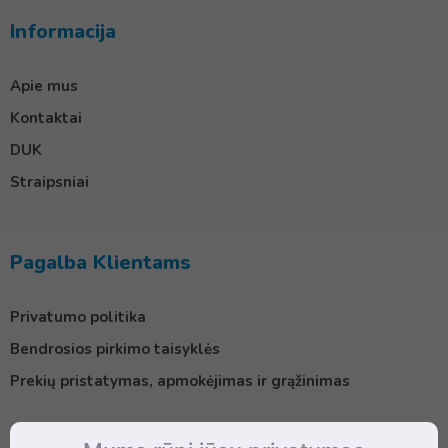
Informacija
Apie mus
Kontaktai
DUK
Straipsniai
Pagalba Klientams
Privatumo politika
Bendrosios pirkimo taisyklės
Prekių pristatymas, apmokėjimas ir grąžinimas