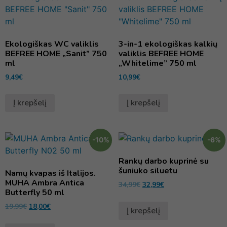
Ekologiškas WC valiklis
3-in-1 ekologiškas kalkių
BEFREE HOME „Sanit” 750
valiklis BEFREE HOME
ml
„Whitelime” 750 ml
9,49
€
10,99
€
Į krepšelį
Į krepšelį
-10%
-6%
Rankų darbo kuprinė su
šuniuko siluetu
Namų kvapas iš Italijos.
MUHA Ambra Antica
34,99
€
32,99
€
Butterfly 50 ml
19,99
€
18,00
€
Į krepšelį