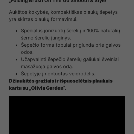
„Folding Brush On The Go Smooth & Style“
Aukštos kokybės, kompaktiškas plaukų šepetys
yra skirtas plaukų formavimui.
Specialus jonizuotų šerelių ir 100% natūralių
šerno šerelių junginys.
Šepečio forma tobulai priglunda prie galvos
odos.
Užapvalinti šepečio šerelių galiukai švelniai
masažuoja galvos odą.
Šepetyje įmontuotas veidrodėlis.
Džiaukitės gražiais ir išpuoselėtais plaukais
kartu su „Olivia Garden“.