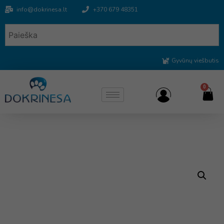
info@dokrinesa.lt
+370 679 48351
Gyvūnų viešbutis
0