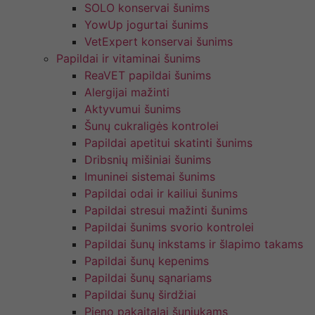
SOLO konservai šunims
YowUp jogurtai šunims
VetExpert konservai šunims
Papildai ir vitaminai šunims
ReaVET papildai šunims
Alergijai mažinti
Aktyvumui šunims
Šunų cukraligės kontrolei
Papildai apetitui skatinti šunims
Dribsnių mišiniai šunims
Imuninei sistemai šunims
Papildai odai ir kailiui šunims
Papildai stresui mažinti šunims
Papildai šunims svorio kontrolei
Papildai šunų inkstams ir šlapimo takams
Papildai šunų kepenims
Papildai šunų sąnariams
Papildai šunų širdžiai
Pieno pakaitalai šuniukams