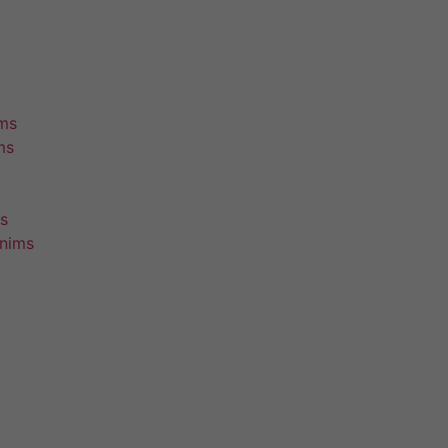
ims
ms
s
unims