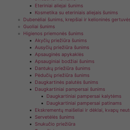
Eteriniai aliejai šunims
Kosmetika su eteriniais aliejais šunims
Dubenėliai šunims, krepšiai ir kelioninės gertuvė
Guoliai šunims
Higienos priemonės šunims
Akyčių priežiūra šunims
Ausyčių priežiūra šunims
Apsauginės apykaklės
Apsauginiai bodžiai šunims
Dantukų priežiūra šunims
Pėdučių priežiūra šunims
Daugkartinės palutės šunims
Daugkartiniai pampersai šunims
Daugkartiniai pampersai kalytėms
Daugkartiniai pampersai patinams
Ekskrementų maišeliai ir dėklai, kvapų neutr
Servetėlės šunims
Snukučio priežiūra