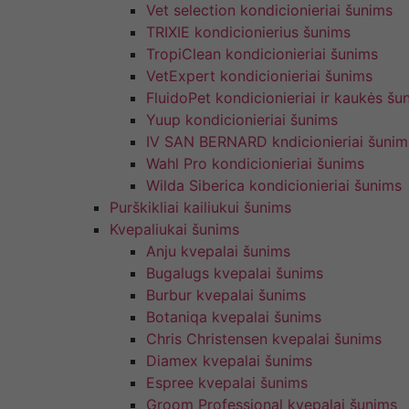
Vet selection kondicionieriai šunims
TRIXIE kondicionierius šunims
TropiClean kondicionieriai šunims
VetExpert kondicionieriai šunims
FluidoPet kondicionieriai ir kaukės šu
Yuup kondicionieriai šunims
IV SAN BERNARD kndicionieriai šunim
Wahl Pro kondicionieriai šunims
Wilda Siberica kondicionieriai šunims
Purškikliai kailiukui šunims
Kvepaliukai šunims
Anju kvepalai šunims
Bugalugs kvepalai šunims
Burbur kvepalai šunims
Botaniqa kvepalai šunims
Chris Christensen kvepalai šunims
Diamex kvepalai šunims
Espree kvepalai šunims
Groom Professional kvepalai šunims