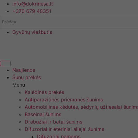
Eiti
info@dokrinesa.lt
prie
+370 679 48351
turinio
Gyvūnų viešbutis
Naujienos
Šunų prekės
Menu
Kalėdinės prekės
Antiparazitinės priemonės šunims
Automobilinės kėdutės, sėdynių užtiesalai šunim
Baseinai šunims
Drabužiai ir batai šunims
Difuzoriai ir eteriniai aliejai šunims
Difuzoriai namams