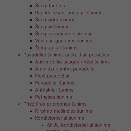
Šunų dantims
Papildai esant anemijai šunims
Šunų viduriavimui
Šunų virškinimui
Šunų kvėpavimo sistemai
Vėžiu sergantiems šunims
Žuvų taukai šunims
Pavadėliai šunims, antkakliai, petnešos
Automobilio saugos diržai šunims
Amortizuojantys pavadėliai
Flexi pavadėliai
Pavadėliai šunims
Antkakliai šunims
Petnešos šunims
Priežiūros priemonės šunims
Kirpimo mašinėlės šunims
Kondicionieriai šunims
ANJU kondicionieriai šunims