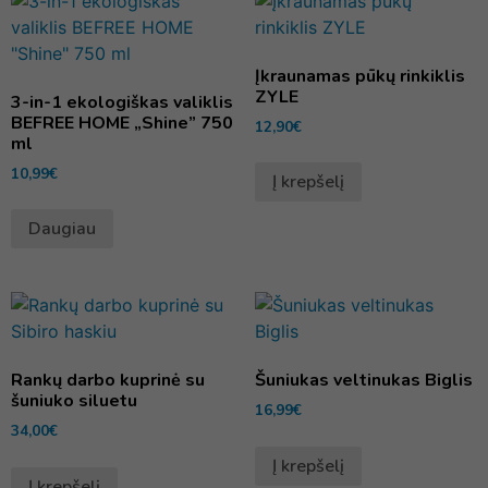
Įkraunamas pūkų rinkiklis
ZYLE
3-in-1 ekologiškas valiklis
BEFREE HOME „Shine” 750
12,90
€
ml
10,99
€
Į krepšelį
Daugiau
Rankų darbo kuprinė su
Šuniukas veltinukas Biglis
šuniuko siluetu
16,99
€
34,00
€
Į krepšelį
Į krepšelį