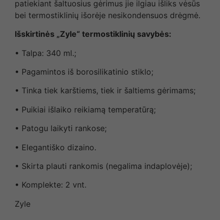
patiekiant šaltuosius gėrimus jie ilgiau išliks vėsūs
bei termostiklinių išorėje nesikondensuos drėgmė.
Išskirtinės „Zyle“ termostiklinių savybės:
• Talpa: 340 ml.;
• Pagamintos iš borosilikatinio stiklo;
• Tinka tiek karštiems, tiek ir šaltiems gėrimams;
• Puikiai išlaiko reikiamą temperatūrą;
• Patogu laikyti rankose;
• Elegantiško dizaino.
• Skirta plauti rankomis (negalima indaplovėje);
• Komplekte: 2 vnt.
Zyle