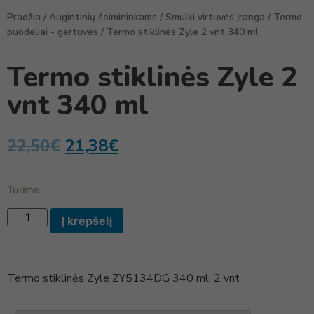
Pradžia
/
Augintinių šeimininkams
/
Smulki virtuvės įranga
/
Termo
puodeliai - gertuvės
/ Termo stiklinės Zyle 2 vnt 340 ml
Termo stiklinės Zyle 2
vnt 340 ml
22,50
€
21,38
€
Turime
Į krepšelį
Termo stiklinės Zyle ZY5134DG 340 ml, 2 vnt