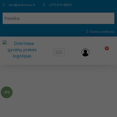
info@dokrinesa.lt
+370 679 48351
Gyvūnų viešbutis
0
-5%