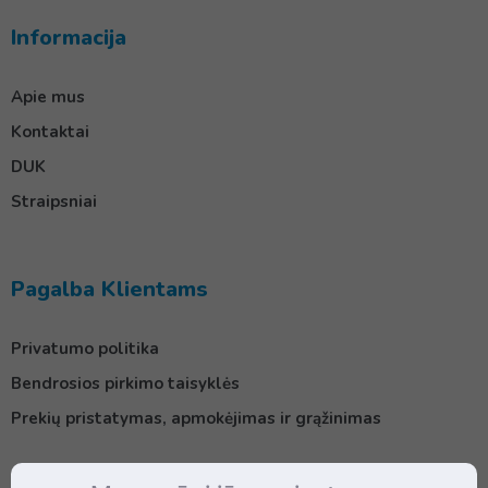
Informacija
Apie mus
Kontaktai
DUK
Straipsniai
Pagalba Klientams
Privatumo politika
Bendrosios pirkimo taisyklės
Prekių pristatymas, apmokėjimas ir grąžinimas