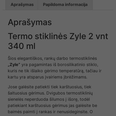
Aprašymas
Papildoma informacija
Aprašymas
Termo stiklinės Zyle 2 vnt
340 ml
Šios elegantiškos, rankų darbo termostiklinės
„Zyle“
yra pagamintas iš borosilikatinio stiklo,
kuris ne tik išlaiko gėrimo temperatūrą, tačiau ir
kartu yra atsparus įvairiems įbrėžimams.
Jose galėsite patiekti tiek karštuosius, tiek
šaltuosius gėrimus. Dvigubos termostiklinių
sienelės neperduoda šilumos į išorę, todėl
patiekiant karštuosius gėrimus jas galėsite be
baimės paimti į rankas ir nenusideginsite. O