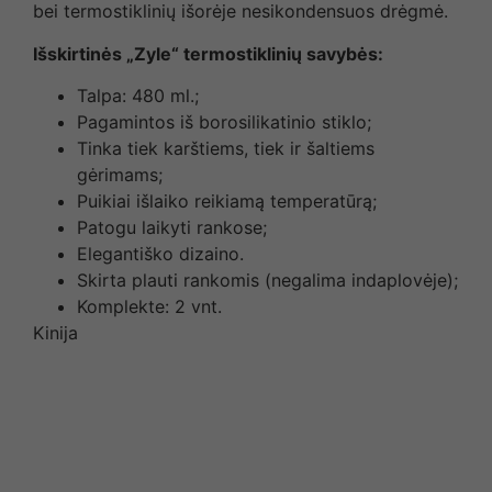
bei termostiklinių išorėje nesikondensuos drėgmė.
Išskirtinės „Zyle“ termostiklinių savybės:
Talpa: 480 ml.;
Pagamintos iš borosilikatinio stiklo;
Tinka tiek karštiems, tiek ir šaltiems
gėrimams;
Puikiai išlaiko reikiamą temperatūrą;
Patogu laikyti rankose;
Elegantiško dizaino.
Skirta plauti rankomis (negalima indaplovėje);
Komplekte: 2 vnt.
Kinija