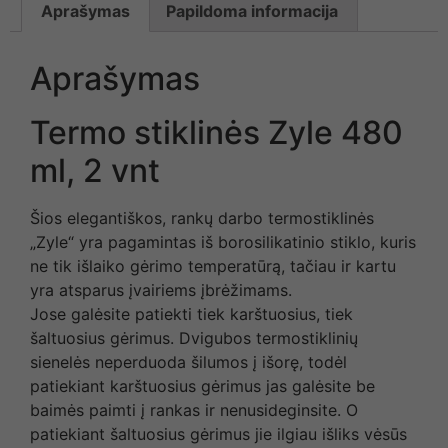
Aprašymas
Papildoma informacija
Aprašymas
Termo stiklinės Zyle 480
ml, 2 vnt
Šios elegantiškos, rankų darbo termostiklinės
„Zyle“ yra pagamintas iš borosilikatinio stiklo, kuris
ne tik išlaiko gėrimo temperatūrą, tačiau ir kartu
yra atsparus įvairiems įbrėžimams.
Jose galėsite patiekti tiek karštuosius, tiek
šaltuosius gėrimus. Dvigubos termostiklinių
sienelės neperduoda šilumos į išorę, todėl
patiekiant karštuosius gėrimus jas galėsite be
baimės paimti į rankas ir nenusideginsite. O
patiekiant šaltuosius gėrimus jie ilgiau išliks vėsūs