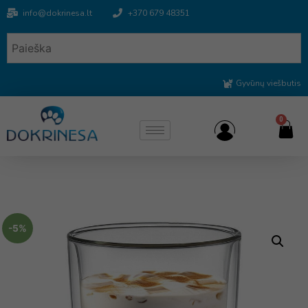
info@dokrinesa.lt
+370 679 48351
Gyvūnų viešbutis
0
-5%