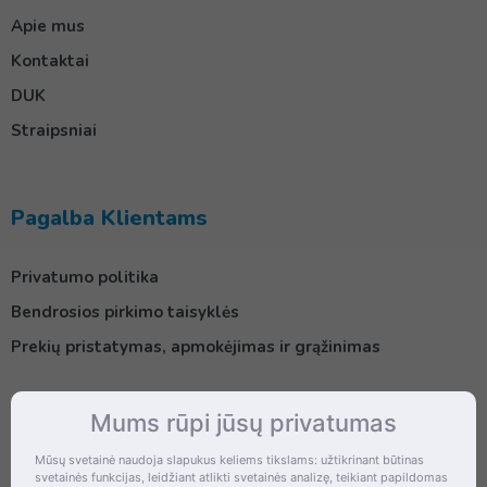
Apie mus
Kontaktai
DUK
Straipsniai
Pagalba Klientams
Privatumo politika
Bendrosios pirkimo taisyklės
Prekių pristatymas, apmokėjimas ir grąžinimas
Mums rūpi jūsų privatumas
Kontaktai
Mūsų svetainė naudoja slapukus keliems tikslams: užtikrinant būtinas
svetainės funkcijas, leidžiant atlikti svetainės analizę, teikiant papildomas