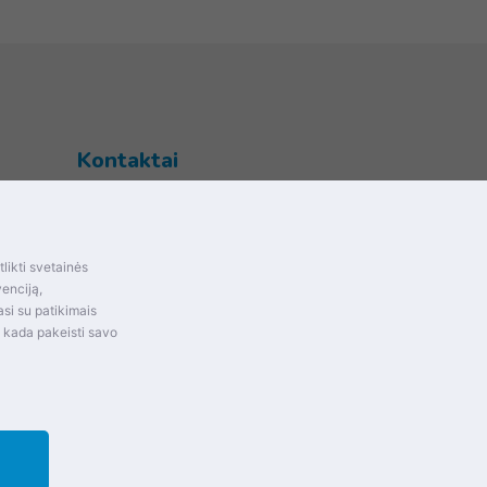
Kontaktai
Šventupės g. 28, Kaunas, Lietuva
+370 (672) 27 650
likti svetainės
info@dokrinesa.lt
mas ir
venciją,
si su patikimais
MB PETHOMEPEOPLE
t kada pakeisti savo
Įmonės kodas: 305695822