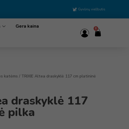
Gyvūnų viešbutis
s
Gera kaina
0
ės katėms
/ TRIXIE Altea draskyklė 117 cm platininė
ea draskyklė 117
ė pilka