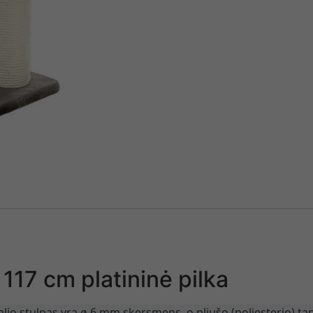
117 cm platininė pilka
zalio stulpas yra ø 6 mm skersmens, o pliušo (poliesterio) ta