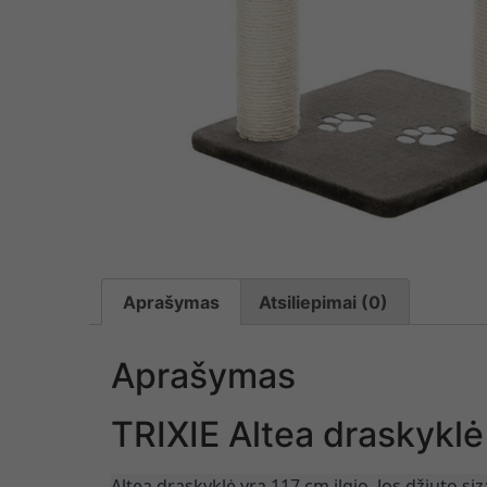
Aprašymas
Atsiliepimai (0)
Aprašymas
TRIXIE Altea draskyklė 
Altea draskyklė yra 117 cm ilgio. Jos džiuto si