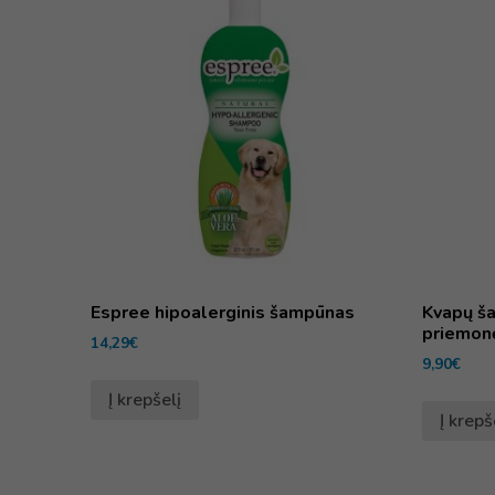
Espree hipoalerginis šampūnas
Kvapų ša
priemon
14,29
€
9,90
€
Į krepšelį
Į krepš