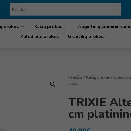
ų prekės
Kačių prekės
Augintinių šeimininkam
Kalėdinės prekės
Graužikų prekės
Pradžia
/
Kačių prekės
/
Draskykl
pilka
TRIXIE Alt
cm platinin