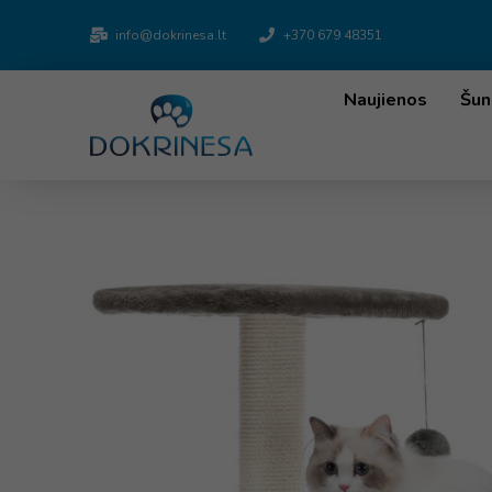
info@dokrinesa.lt
+370 679 48351
Naujienos
Šun