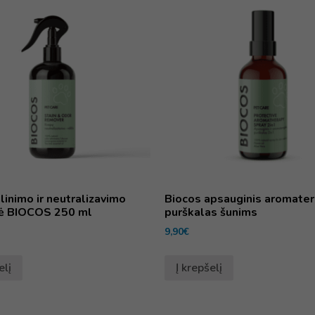
linimo ir neutralizavimo
Biocos apsauginis aromater
ė BIOCOS 250 ml
purškalas šunims
9,90
€
elį
Į krepšelį