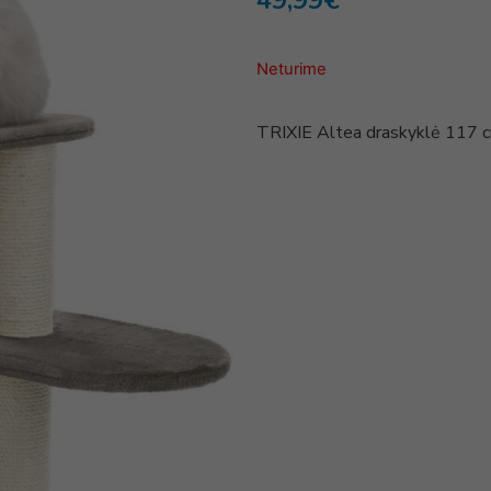
49,99
€
Neturime
TRIXIE Altea draskyklė 117 cm