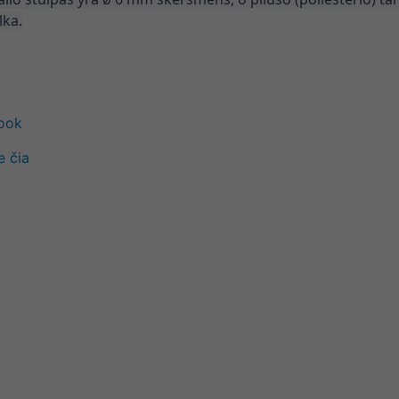
lka.
book
e čia