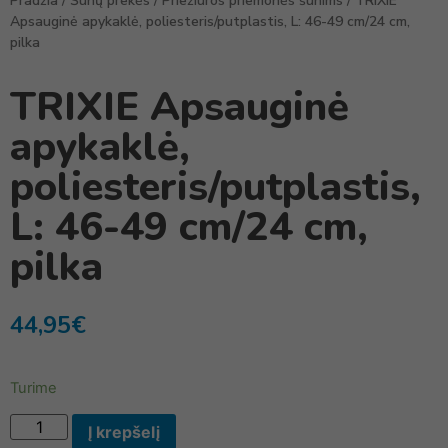
Pradžia
/
Šunų prekės
/
Priežiūros priemonės šunims
/ TRIXIE
Apsauginė apykaklė, poliesteris/putplastis, L: 46-49 cm/24 cm,
pilka
TRIXIE Apsauginė
apykaklė,
poliesteris/putplastis,
L: 46-49 cm/24 cm,
pilka
44,95
€
Turime
Į krepšelį