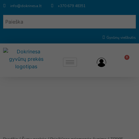
info@dokrinesa.lt
+370 679 48351
Gyvūnų viešbutis
0