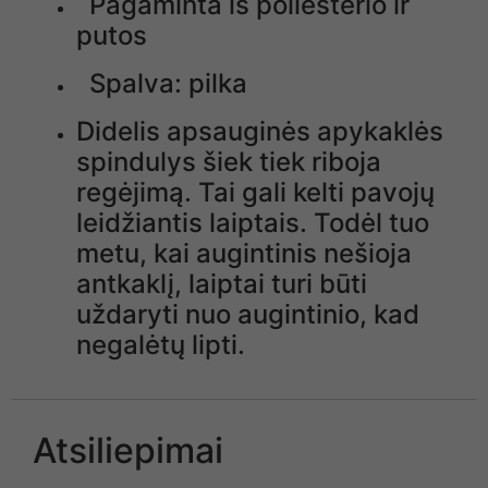
Pagaminta iš poliesterio ir
putos
Spalva: pilka
Didelis apsauginės apykaklės
spindulys šiek tiek riboja
regėjimą. Tai gali kelti pavojų
leidžiantis laiptais. Todėl tuo
metu, kai augintinis nešioja
antkaklį, laiptai turi būti
uždaryti nuo augintinio, kad
negalėtų lipti.
Atsiliepimai