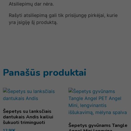
Atsiliepimų dar nėra.
Rašyti atsiliepimą gali tik prisijungę pirkėjai, kurie
yra įsigiję šį produktą.
Panašūs produktai
Šepetys su lanksčiais
dantukais Andis kailiui
šukuoti triminguoti
Šepetys gyvūnams Tangle
12,90
€
Angel Mini lengvina