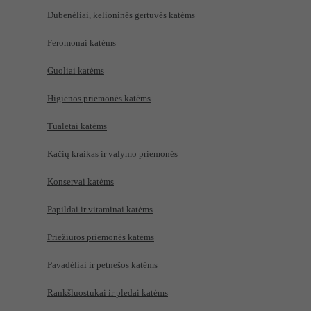
Dubenėliai, kelioninės gertuvės katėms
Feromonai katėms
Guoliai katėms
Higienos priemonės katėms
Tualetai katėms
Kačių kraikas ir valymo priemonės
Konservai katėms
Papildai ir vitaminai katėms
Priežiūros priemonės katėms
Pavadėliai ir petnešos katėms
Rankšluostukai ir pledai katėms