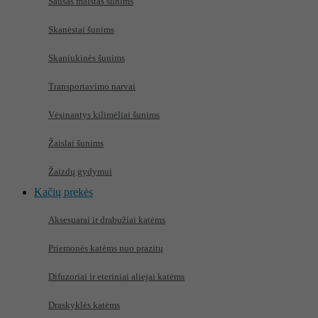
Sausas maistas šunims
Skanėstai šunims
Skaniukinės šunims
Transportavimo narvai
Vėsinantys kilimėliai šunims
Žaislai šunims
Žaizdų gydymui
Kačių prekės
Aksesuarai ir drabužiai katėms
Priemonės katėms nuo prazitų
Difuzoriai ir eteriniai aliejai katėms
Draskyklės katėms