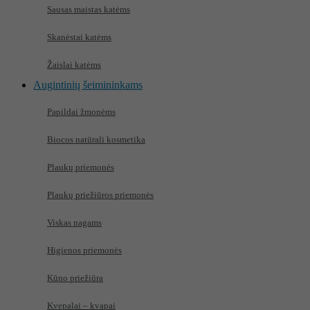
Sausas maistas katėms
Skanėstai katėms
Žaislai katėms
Augintinių šeimininkams
Papildai žmonėms
Biocos natūrali kosmetika
Plaukų priemonės
Plaukų priežiūros priemonės
Viskas nagams
Higienos priemonės
Kūno priežiūra
Kvepalai – kvapai