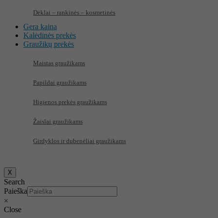
Dėklai – rankinės – kosmetinės
Gera kaina
Kalėdinės prekės
Graužikų prekės
Maistas graužikams
Papildai graužikams
Higienos prekės graužikams
Žaislai graužikams
Girdyklos ir dubenėliai graužikams
X
Search
Paieška
×
Close