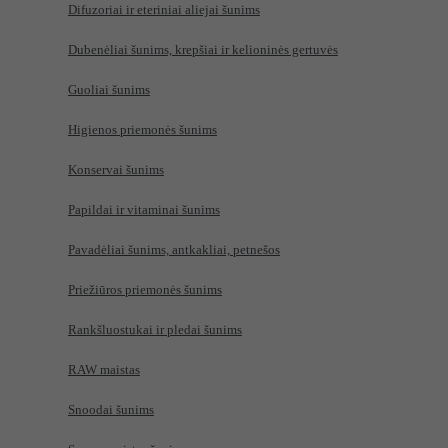
Difuzoriai ir eteriniai aliejai šunims
Dubenėliai šunims, krepšiai ir kelioninės gertuvės
Guoliai šunims
Higienos priemonės šunims
Konservai šunims
Papildai ir vitaminai šunims
Pavadėliai šunims, antkakliai, petnešos
Priežiūros priemonės šunims
Rankšluostukai ir pledai šunims
RAW maistas
Snoodai šunims