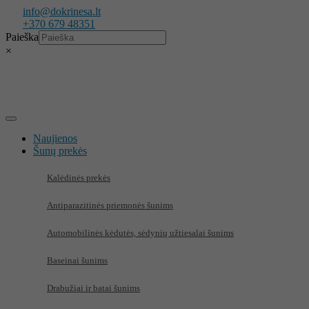
Eiti
info@dokrinesa.lt
prie
+370 679 48351
turinio
Paieška
×
Naujienos
Šunų prekės
Kalėdinės prekės
Antiparazitinės priemonės šunims
Automobilinės kėdutės, sėdynių užtiesalai šunims
Baseinai šunims
Drabužiai ir batai šunims