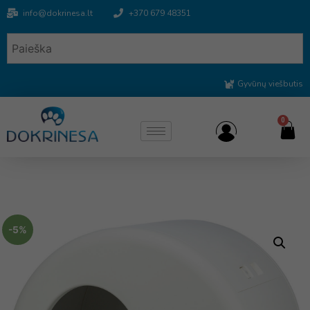
info@dokrinesa.lt
+370 679 48351
Gyvūnų viešbutis
0
-5%