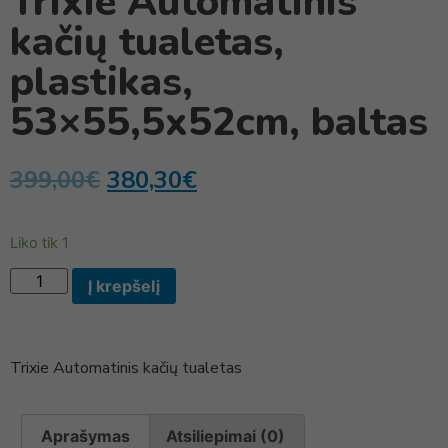
Trixie Automatinis
kačių tualetas,
plastikas,
53×55,5x52cm, baltas
399,00
€
380,30
€
Liko tik 1
Į krepšelį
Trixie Automatinis kačių tualetas
Aprašymas
Atsiliepimai (0)