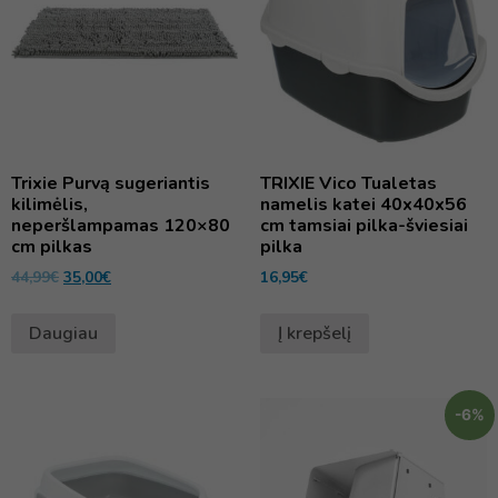
Trixie Purvą sugeriantis
TRIXIE Vico Tualetas
kilimėlis,
namelis katei 40x40x56
neperšlampamas 120×80
cm tamsiai pilka-šviesiai
cm pilkas
pilka
44,99
€
35,00
€
16,95
€
Daugiau
Į krepšelį
-6%