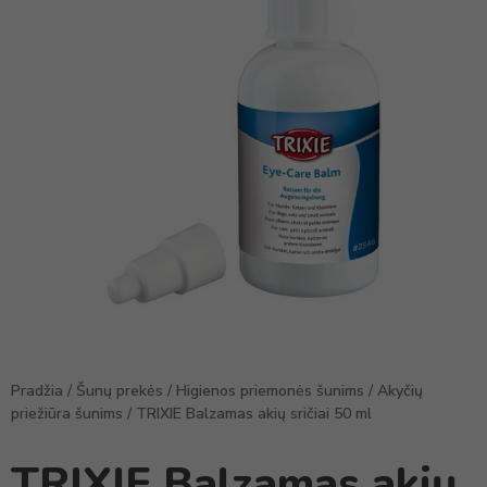
Pradžia
/
Šunų prekės
/
Higienos priemonės šunims
/
Akyčių
priežiūra šunims
/ TRIXIE Balzamas akių sričiai 50 ml
TRIXIE Balzamas akių