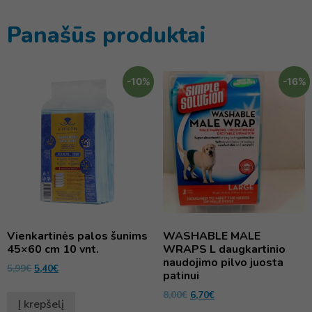
Panašūs produktai
-10%
-16%
Vienkartinės palos šunims
WASHABLE MALE
45×60 cm 10 vnt.
WRAPS L daugkartinio
naudojimo pilvo juosta
5,99
€
5,40
€
patinui
8,00
€
6,70
€
Į krepšelį