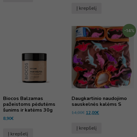
Į krepšelį
-14%
Biocos Balzamas
Daugkartinio naudojimo
pažeistoms pėdutėms
sauskelnės kalėms S
šunims ir katėms 30g
14,00
€
12,00
€
8,90
€
Į krepšelį
Į krepšelį