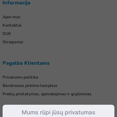
Informacija
Apie mus
Kontaktai
DUK
Straipsniai
Pagalba Klientams
Privatumo politika
Bendrosios pirkimo taisyklės
Prekių pristatymas, apmokėjimas ir grąžinimas
Mums rūpi jūsų privatumas
Kontaktai