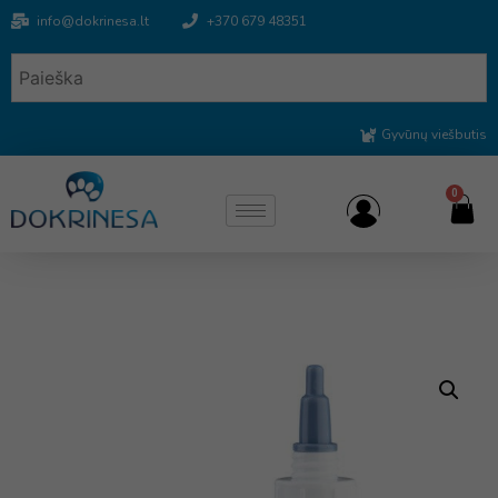
info@dokrinesa.lt
+370 679 48351
Gyvūnų viešbutis
0