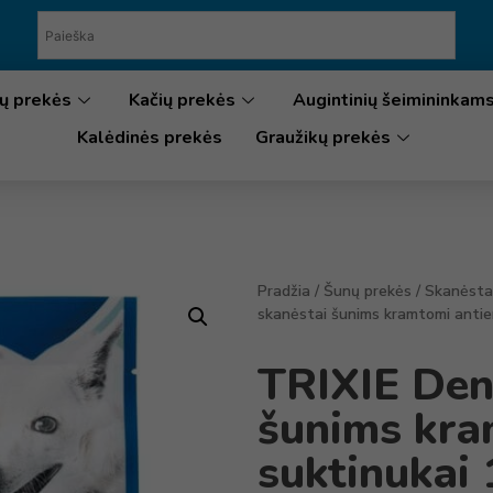
ų prekės
Kačių prekės
Augintinių šeimininkam
Kalėdinės prekės
Graužikų prekės
Pradžia
/
Šunų prekės
/
Skanėsta
skanėstai šunims kramtomi antie
TRIXIE Den
šunims kra
suktinukai 