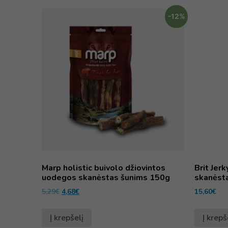
-12%
Marp holistic buivolo džiovintos
Brit Jer
uodegos skanėstas šunims 150g
skanėsta
5,29
€
4,68
€
15,60
€
Į krepšelį
Į krepš