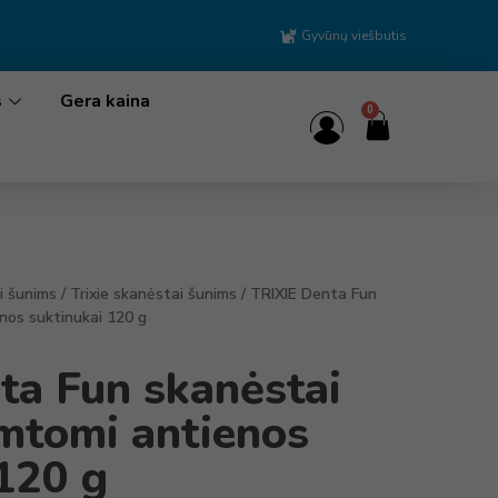
Gyvūnų viešbutis
s
Gera kaina
0
i šunims
/
Trixie skanėstai šunims
/ TRIXIE Denta Fun
nos suktinukai 120 g
ta Fun skanėstai
mtomi antienos
120 g