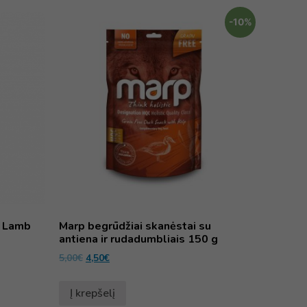
-10%
s Lamb
Marp begrūdžiai skanėstai su
antiena ir rudadumbliais 150 g
5,00
€
4,50
€
Į krepšelį