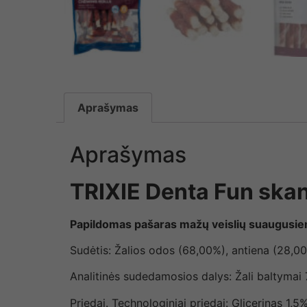
Aprašymas
Aprašymas
TRIXIE Denta Fun skan
Papildomas pašaras mažų veislių suaugusi
Sudėtis: Žalios odos (68,00%), antiena (28,00%
Analitinės sudedamosios dalys: Žali baltymai 72
Priedai. Technologiniai priedai: Glicerinas 1,5