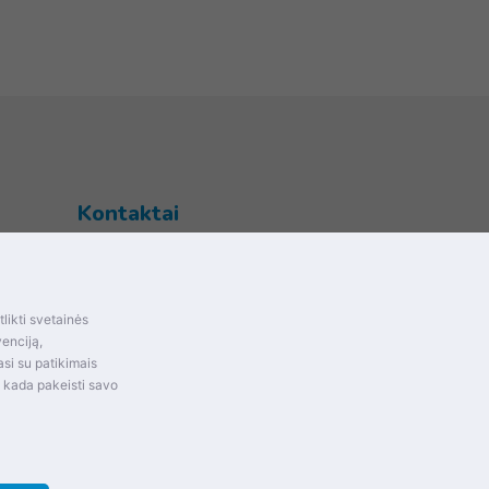
Kontaktai
Šventupės g. 28, Kaunas, Lietuva
+370 (672) 27 650
likti svetainės
info@dokrinesa.lt
mas ir
venciją,
si su patikimais
MB PETHOMEPEOPLE
t kada pakeisti savo
Įmonės kodas: 305695822