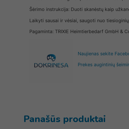
Šėrimo instrukcija: Duoti skanėstų kaip užkand
Laikyti sausai ir vėsiai, saugoti nuo tiesiogini
Pagaminta: TRIXIE Heimtierbedarf GmbH & Co
Naujienas sekite Face
Prekes augintinių šeimi
Panašūs produktai