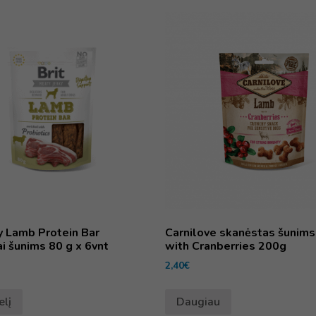
ky Lamb Protein Bar
Carnilove skanėstas šunim
i šunims 80 g x 6vnt
with Cranberries 200g
2,40
€
elį
Daugiau