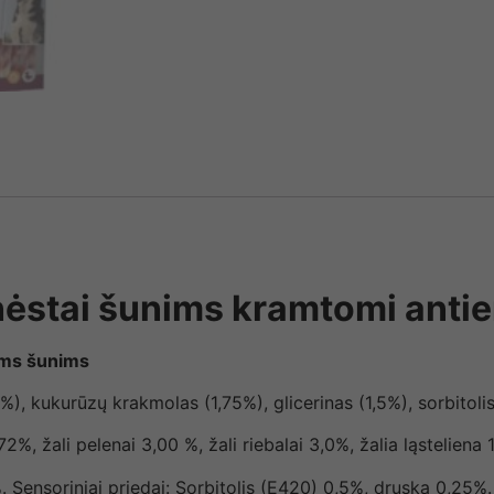
ėstai šunims kramtomi antie
ems šunims
), kukurūzų krakmolas (1,75%), glicerinas (1,5%), sorbitolis
%, žali pelenai 3,00 %, žali riebalai 3,0%, žalia ląsteliena
%. Sensoriniai priedai: Sorbitolis (E420) 0,5%, druska 0,25%.