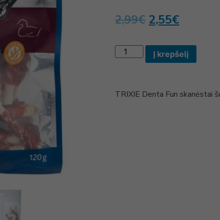
2,99
€
2,55
€
Į krepšelį
TRIXIE Denta Fun skanėstai š