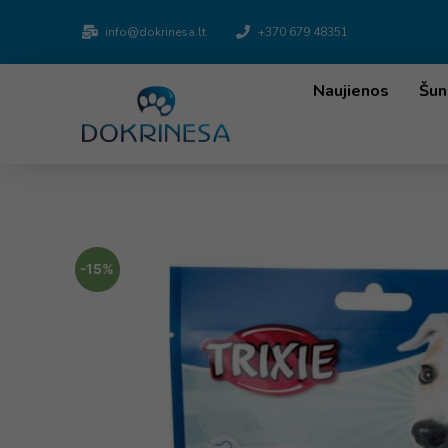
info@dokrinesa.lt
+370 679 48351
Naujienos
Šun
-15%