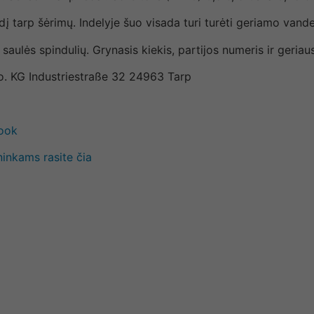
į tarp šėrimų. Indelyje šuo visada turi turėti geriamo vand
ų saulės spindulių. Grynasis kiekis, partijos numeris ir geriaus
. KG Industriestraße 32 24963 Tarp
book
ninkams rasite čia