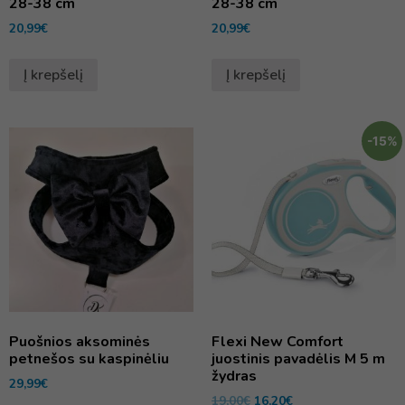
28-38 cm
28-38 cm
20,99
€
20,99
€
Į krepšelį
Į krepšelį
-15%
Puošnios aksominės
Flexi New Comfort
petnešos su kaspinėliu
juostinis pavadėlis M 5 m
žydras
29,99
€
19,00
€
16,20
€