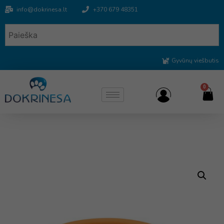
info@dokrinesa.lt
+370 679 48351
Gyvūnų viešbutis
0